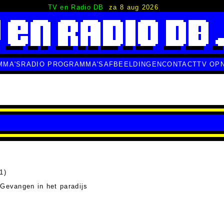
TV en Radio DB
za 8 aug 2026
MMA'S
RADIO PROGRAMMA'S
AFBEELDINGEN
CONTACT
TV OP
1)
- Gevangen in het paradijs