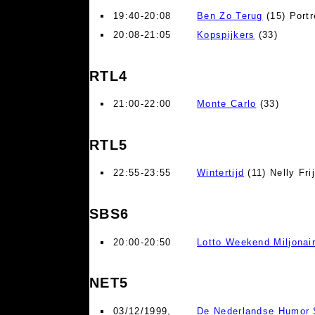
19:40-20:08
Ben Zo Terug
(15) Portr
20:08-21:05
Kopspijkers
(33)
RTL4
21:00-22:00
Monte Carlo
(33)
RTL5
22:55-23:55
Wintertijd
(11) Nelly Fri
SBS6
20:00-20:50
Lotto Weekend Miljonai
NET5
03/12/1999,
De Nederlandse Humor S