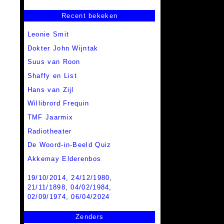
Recent bekeken
Leonie Smit
Dokter John Wijntak
Suus van Roon
Shaffy en List
Hans van Zijl
Willibrord Frequin
TMF Jaarmix
Radiotheater
De Woord-in-Beeld Quiz
Akkemay Elderenbos
19/10/2014
,
24/12/1980
,
21/11/1898
,
04/02/1984
,
02/09/1974
,
06/04/2024
Zenders