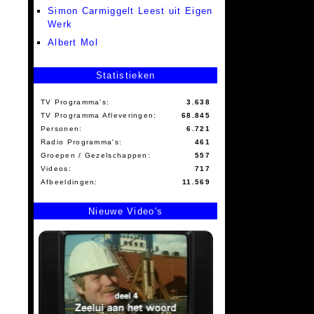
Simon Carmiggelt Leest uit Eigen
Werk
Albert Mol
Statistieken
TV Programma's:
3.638
TV Programma Afleveringen:
68.845
Personen:
6.721
Radio Programma's:
461
Groepen / Gezelschappen:
557
Videos:
717
Afbeeldingen:
11.569
Nieuwe Video's