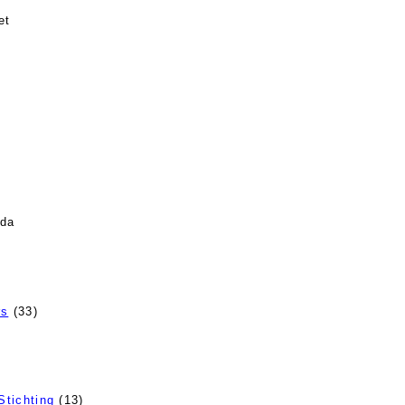
et
jda
rs
(33)
tichting
(13)