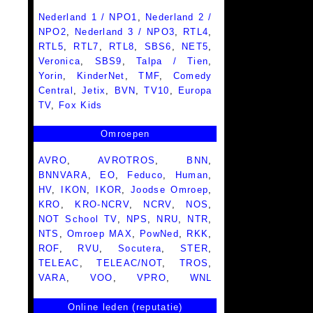
Nederland 1 / NPO1
,
Nederland 2 /
NPO2
,
Nederland 3 / NPO3
,
RTL4
,
RTL5
,
RTL7
,
RTL8
,
SBS6
,
NET5
,
Veronica
,
SBS9
,
Talpa / Tien
,
Yorin
,
KinderNet
,
TMF
,
Comedy
Central
,
Jetix
,
BVN
,
TV10
,
Europa
TV
,
Fox Kids
Omroepen
AVRO
,
AVROTROS
,
BNN
,
BNNVARA
,
EO
,
Feduco
,
Human
,
HV
,
IKON
,
IKOR
,
Joodse Omroep
,
KRO
,
KRO-NCRV
,
NCRV
,
NOS
,
NOT School TV
,
NPS
,
NRU
,
NTR
,
NTS
,
Omroep MAX
,
PowNed
,
RKK
,
ROF
,
RVU
,
Socutera
,
STER
,
TELEAC
,
TELEAC/NOT
,
TROS
,
VARA
,
VOO
,
VPRO
,
WNL
Online leden (reputatie)