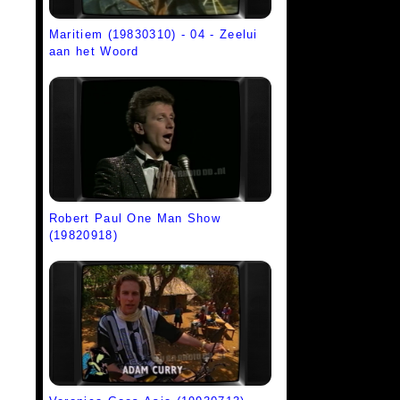
Maritiem (19830310) - 04 - Zeelui
aan het Woord
Robert Paul One Man Show
(19820918)