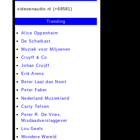
videoenaudio.nl (+68581)
Trending
Alice Oppenheim
De Schatkast
Muziek voor Miljoenen
Cruyff & Co
Johan Cruijff
Erik Arens
Beter Laat dan Nooit
Peter Faber
Nederland Muziekland
Carry Tefsen
Peter R. De Vries,
Misdaadverslaggever
Lou Geels
Wondere Wereld