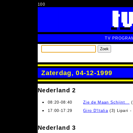
100
TV PROGRA
Zoek
Zaterdag, 04-12-1999
Nederland 2
08:20-08:40
Zie de Maan Schijnt...
(
17:00-17:29
Giro D'Italia
(3) Lipari 
Nederland 3