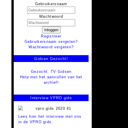
Gebruikersnaam
Wachtwoord
Inloggen
Registreer
Gebruikersnaam vergeten?
Wachtwoord vergeten?
Gidsen Gezocht!
Gezocht: TV Gidsen
Help met het aanvullen van het
archief!
Interview VPRO gids
Lees hier het interview met ons
in de VPRO gids.