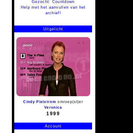
Gezocht: Countdown
Help met het aanvullen van het
archief!
Uitgelicht
Cindy Pielstrom
omroep(st)er
Veronica
1999
Account