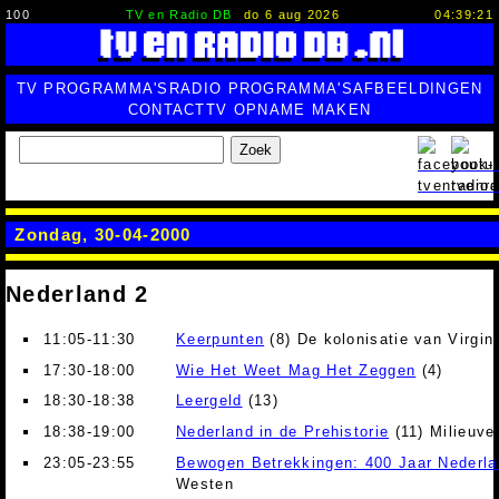
100
TV en Radio DB
do 6 aug 2026
04:39:22
TV PROGRAMMA'S
RADIO PROGRAMMA'S
AFBEELDINGEN
CONTACT
TV OPNAME MAKEN
Zoek
Zondag, 30-04-2000
Nederland 2
11:05-11:30
Keerpunten
(8) De kolonisatie van Virgin
17:30-18:00
Wie Het Weet Mag Het Zeggen
(4)
18:30-18:38
Leergeld
(13)
18:38-19:00
Nederland in de Prehistorie
(11) Milieuver
23:05-23:55
Bewogen Betrekkingen: 400 Jaar Nederla
Westen