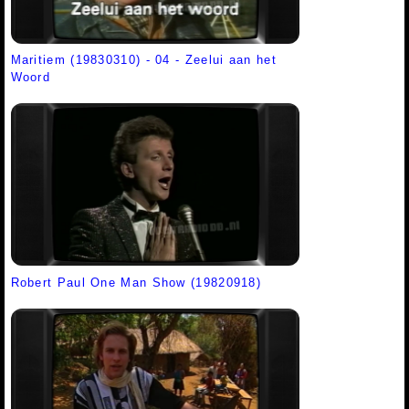
Maritiem (19830310) - 04 - Zeelui aan het
Woord
Robert Paul One Man Show (19820918)