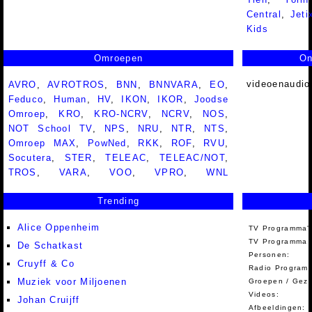
Central
,
Jeti
Kids
Omroepen
On
videoenaudio
AVRO
,
AVROTROS
,
BNN
,
BNNVARA
,
EO
,
Feduco
,
Human
,
HV
,
IKON
,
IKOR
,
Joodse
Omroep
,
KRO
,
KRO-NCRV
,
NCRV
,
NOS
,
NOT School TV
,
NPS
,
NRU
,
NTR
,
NTS
,
Omroep MAX
,
PowNed
,
RKK
,
ROF
,
RVU
,
Socutera
,
STER
,
TELEAC
,
TELEAC/NOT
,
TROS
,
VARA
,
VOO
,
VPRO
,
WNL
Trending
Alice Oppenheim
TV Programma'
TV Programma A
De Schatkast
Personen:
Cruyff & Co
Radio Programm
Muziek voor Miljoenen
Groepen / Gez
Videos:
Johan Cruijff
Afbeeldingen: