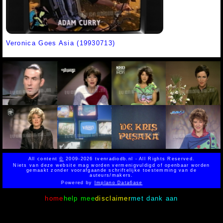
Veronica Goes Asia (19930713)
All content
©
2009-2026 tvenradiodb.nl - All Rights Reserved.
Niets van deze website mag worden vermenigvuldigd of openbaar worden
gemaakt zonder voorafgaande schriftelijke toestemming van de
auteurs/makers.
Powered by
Implano Data6ase
home
help mee
disclaimer
met dank aan