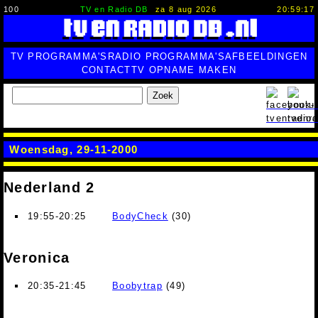
100
TV en Radio DB
za 8 aug 2026
20:59:18
TV PROGRAMMA'S
RADIO PROGRAMMA'S
AFBEELDINGEN
CONTACT
TV OPNAME MAKEN
Zoek
Woensdag, 29-11-2000
Nederland 2
19:55-20:25
BodyCheck
(30)
Veronica
20:35-21:45
Boobytrap
(49)