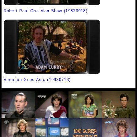
Robert Paul One Man Show (19820918)
Veronica Goes Asia (19930713)