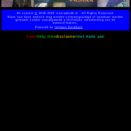
All content
©
2009-2026 tvenradiodb.nl - All Rights Reserved.
Niets van deze website mag worden vermenigvuldigd of openbaar worden
gemaakt zonder voorafgaande schriftelijke toestemming van de
auteurs/makers.
Powered by
Implano Data6ase
home
help mee
disclaimer
met dank aan