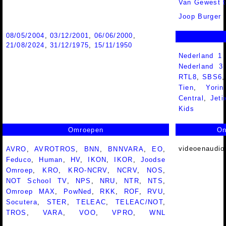
Van Gewest t
Joop Burger
08/05/2004
,
03/12/2001
,
06/06/2000
,
21/08/2024
,
31/12/1975
,
15/11/1950
Nederland 1
Nederland 
RTL8
,
SBS6
Tien
,
Yorin
Central
,
Jeti
Kids
Omroepen
On
videoenaudio
AVRO
,
AVROTROS
,
BNN
,
BNNVARA
,
EO
,
Feduco
,
Human
,
HV
,
IKON
,
IKOR
,
Joodse
Omroep
,
KRO
,
KRO-NCRV
,
NCRV
,
NOS
,
NOT School TV
,
NPS
,
NRU
,
NTR
,
NTS
,
Omroep MAX
,
PowNed
,
RKK
,
ROF
,
RVU
,
Socutera
,
STER
,
TELEAC
,
TELEAC/NOT
,
TROS
,
VARA
,
VOO
,
VPRO
,
WNL