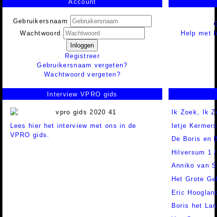
Account
Gebruikersnaam
Help met h
Wachtwoord
Inloggen
Registreer
Gebruikersnaam vergeten?
Wachtwoord vergeten?
Interview VPRO gids
Ik Zoek, Ik 
Lees hier het interview met ons in de
Ietje Kermer
VPRO gids.
De Boris en
Hilversum 1 
Anniko van S
Het Grote Ge
Eric Hooglan
Boris het Lan