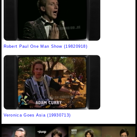
Robert Paul One Man Show (19820918)
Veronica Goes Asia (19930713)