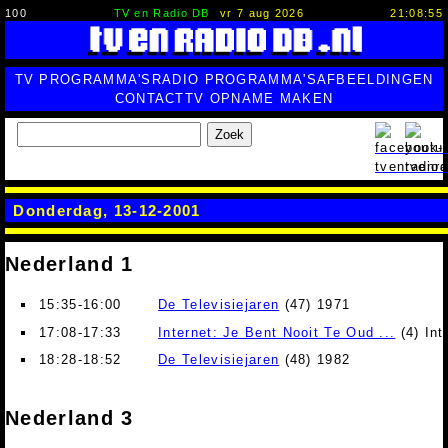
100
TV en Radio DB
vr 7 aug 2026
21:08:56
TV PROGRAMMA'S
RADIO PROGRAMMA'S
AFBEELDINGEN
CONTACT
TV OPNAME MAKEN
Zoek
Donderdag, 13-12-2001
Nederland 1
15:35-16:00
De Televisiejaren
(47) 1971
17:08-17:33
Internet: Je Bent Nooit Te Oud ...
(4) Int
18:28-18:52
De Televisiejaren
(48) 1982
Nederland 3