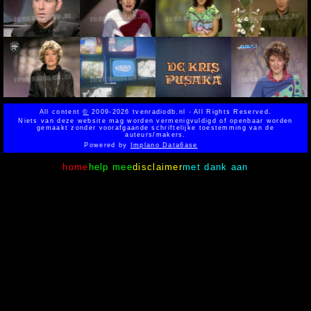
All content
©
2009-2026 tvenradiodb.nl - All Rights Reserved.
Niets van deze website mag worden vermenigvuldigd of openbaar worden
gemaakt zonder voorafgaande schriftelijke toestemming van de
auteurs/makers.
Powered by
Implano Data6ase
home
help mee
disclaimer
met dank aan