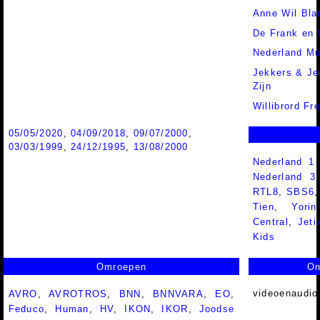
Anne Wil Bla
De Frank en 
Nederland Mu
Jekkers & Je
Zijn
Willibrord Fr
05/05/2020
,
04/09/2018
,
09/07/2000
,
03/03/1999
,
24/12/1995
,
13/08/2000
Nederland 1
Nederland 
RTL8
,
SBS6
Tien
,
Yorin
Central
,
Jeti
Kids
Omroepen
On
videoenaudio
AVRO
,
AVROTROS
,
BNN
,
BNNVARA
,
EO
,
Feduco
,
Human
,
HV
,
IKON
,
IKOR
,
Joodse