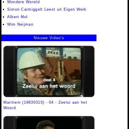
Wondere Wereld
Simon Carmiggelt Leest uit Eigen Werk
Albert Mol
Wim Neijman
Nieuwe Video's
Maritiem (19830310) - 04 - Zeelui aan het
Woord