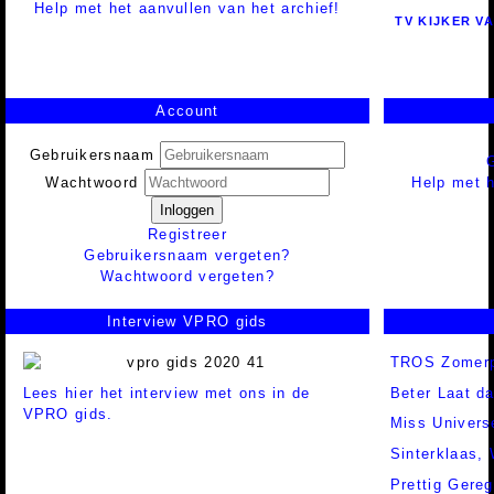
Help met het aanvullen van het archief!
TV KIJKER V
Account
Gebruikersnaam
Help met h
Wachtwoord
Inloggen
Registreer
Gebruikersnaam vergeten?
Wachtwoord vergeten?
Interview VPRO gids
TROS Zomerp
Lees hier het interview met ons in de
Beter Laat d
VPRO gids.
Miss Univers
Sinterklaas,
Prettig Gereg