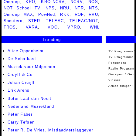
Omroep
,
KRO
,
KRO-NCRV
,
NCRV
,
NOS
,
NOT School TV
,
NPS
,
NRU
,
NTR
,
NTS
,
Omroep MAX
,
PowNed
,
RKK
,
ROF
,
RVU
,
Socutera
,
STER
,
TELEAC
,
TELEAC/NOT
,
TROS
,
VARA
,
VOO
,
VPRO
,
WNL
Trending
Alice Oppenheim
TV Programma'
TV Programma A
De Schatkast
Personen:
Muziek voor Miljoenen
Radio Programm
Cruyff & Co
Groepen / Gez
Videos:
Johan Cruijff
Afbeeldingen:
Erik Arens
Beter Laat dan Nooit
Nederland Muziekland
Peter Faber
Carry Tefsen
Peter R. De Vries, Misdaadverslaggever