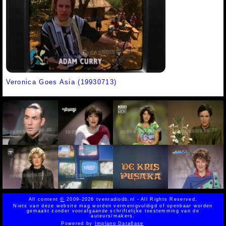
Veronica Goes Asia (19930713)
All content
©
2009-2026 tvenradiodb.nl - All Rights Reserved.
Niets van deze website mag worden vermenigvuldigd of openbaar worden
gemaakt zonder voorafgaande schriftelijke toestemming van de
auteurs/makers.
Powered by
Implano Data6ase