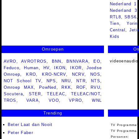
Nederland 1
Nederland 
RTL8
,
SBS6
Tien
,
Yorin
Central
,
Jeti
Kids
Omroepen
On
videoenaudio
AVRO
,
AVROTROS
,
BNN
,
BNNVARA
,
EO
,
Feduco
,
Human
,
HV
,
IKON
,
IKOR
,
Joodse
Omroep
,
KRO
,
KRO-NCRV
,
NCRV
,
NOS
,
NOT School TV
,
NPS
,
NRU
,
NTR
,
NTS
,
Omroep MAX
,
PowNed
,
RKK
,
ROF
,
RVU
,
Socutera
,
STER
,
TELEAC
,
TELEAC/NOT
,
TROS
,
VARA
,
VOO
,
VPRO
,
WNL
Trending
Beter Laat dan Nooit
TV Programma'
TV Programma A
Peter Faber
Personen: