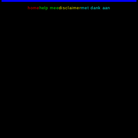
home
help mee
disclaimer
met dank aan