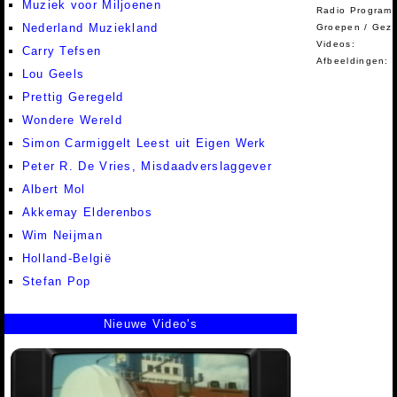
Muziek voor Miljoenen
Radio Programm
Nederland Muziekland
Groepen / Gez
Videos:
Carry Tefsen
Afbeeldingen:
Lou Geels
Prettig Geregeld
Wondere Wereld
Simon Carmiggelt Leest uit Eigen Werk
Peter R. De Vries, Misdaadverslaggever
Albert Mol
Akkemay Elderenbos
Wim Neijman
Holland-België
Stefan Pop
Nieuwe Video's