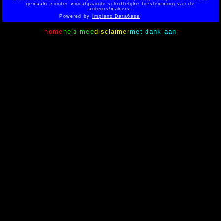
gemaakt zonder voorafgaande schriftelijke toestemming van de
auteurs/makers.
Powered by
Implano Data6ase
home
help mee
disclaimer
met dank aan