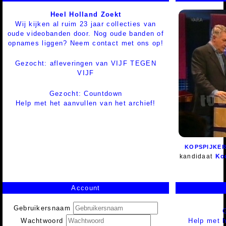
Heel Holland Zoekt
Wij kijken al ruim 23 jaar collecties van
oude videobanden door. Nog oude banden of
opnames liggen? Neem contact met ons op!
Gezocht: afleveringen van VIJF TEGEN
VIJF
Gezocht: Countdown
Help met het aanvullen van het archief!
KOPSPIJKE
kandidaat
Ko
Account
Gebruikersnaam
Help met h
Wachtwoord