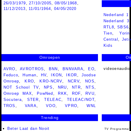
26/03/1979
,
27/10/2005
,
08/05/1968
,
11/12/2013
,
11/01/1964
,
04/05/2020
Nederland 1
Nederland 
RTL8
,
SBS6
Tien
,
Yorin
Central
,
Jeti
Kids
Omroepen
On
videoenaudio
AVRO
,
AVROTROS
,
BNN
,
BNNVARA
,
EO
,
Feduco
,
Human
,
HV
,
IKON
,
IKOR
,
Joodse
Omroep
,
KRO
,
KRO-NCRV
,
NCRV
,
NOS
,
NOT School TV
,
NPS
,
NRU
,
NTR
,
NTS
,
Omroep MAX
,
PowNed
,
RKK
,
ROF
,
RVU
,
Socutera
,
STER
,
TELEAC
,
TELEAC/NOT
,
TROS
,
VARA
,
VOO
,
VPRO
,
WNL
Trending
Beter Laat dan Nooit
TV Programma'