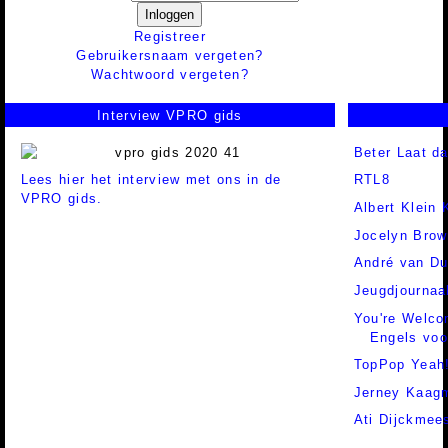
Inloggen
Registreer
Gebruikersnaam vergeten?
Wachtwoord vergeten?
Interview VPRO gids
Beter Laat d
Lees hier het interview met ons in de
RTL8
VPRO gids.
Albert Klein
Jocelyn Brow
André van Du
Jeugdjournaa
You're Welc
Engels voo
TopPop Yeah
Jerney Kaag
Ati Dijckmee