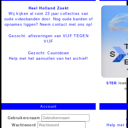
Heel Holland Zoekt
Wij kijken al ruim 23 jaar collecties van
oude videobanden door. Nog oude banden of
opnames liggen? Neem contact met ons op!
Gezocht: afleveringen van VIJF TEGEN
VIJF
Gezocht: Countdown
Help met het aanvullen van het archief!
STER
loeki
o
Account
Gebruikersnaam
Help met h
Wachtwoord