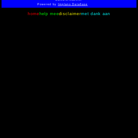
Powered by
Implano Data6ase
home
help mee
disclaimer
met dank aan