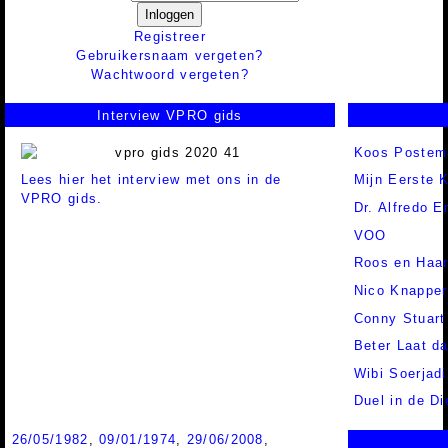
Inloggen
Registreer
Gebruikersnaam vergeten?
Wachtwoord vergeten?
Interview VPRO gids
Koos Postem
Lees hier het interview met ons in de
Mijn Eerste 
VPRO gids.
Dr. Alfredo E
VOO
Roos en Haa
Nico Knapper
Conny Stuart
Beter Laat d
Wibi Soerjadi
Duel in de Di
26/05/1982
,
09/01/1974
,
29/06/2008
,