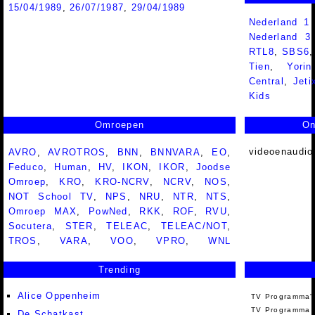
15/04/1989
,
26/07/1987
,
29/04/1989
Nederland 1
Nederland 
RTL8
,
SBS6
Tien
,
Yorin
Central
,
Jeti
Kids
Omroepen
On
videoenaudio
AVRO
,
AVROTROS
,
BNN
,
BNNVARA
,
EO
,
Feduco
,
Human
,
HV
,
IKON
,
IKOR
,
Joodse
Omroep
,
KRO
,
KRO-NCRV
,
NCRV
,
NOS
,
NOT School TV
,
NPS
,
NRU
,
NTR
,
NTS
,
Omroep MAX
,
PowNed
,
RKK
,
ROF
,
RVU
,
Socutera
,
STER
,
TELEAC
,
TELEAC/NOT
,
TROS
,
VARA
,
VOO
,
VPRO
,
WNL
Trending
Alice Oppenheim
TV Programma'
TV Programma A
De Schatkast