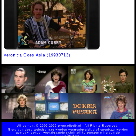
Veronica Goes Asia (19930713)
All content
©
2009-2026 tvenradiodb.nl - All Rights Reserved.
Niets van deze website mag worden vermenigvuldigd of openbaar worden
gemaakt zonder voorafgaande schriftelijke toestemming van de
auteurs/makers.