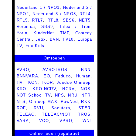
Nederland 1 / NPO1
,
Nederland 2 /
NPO2
,
Nederland 3 / NPO3
,
RTL4
,
RTL5
,
RTL7
,
RTL8
,
SBS6
,
NET5
,
Veronica
,
SBS9
,
Talpa / Tien
,
Yorin
,
KinderNet
,
TMF
,
Comedy
Central
,
Jetix
,
BVN
,
TV10
,
Europa
TV
,
Fox Kids
Omroepen
AVRO
,
AVROTROS
,
BNN
,
BNNVARA
,
EO
,
Feduco
,
Human
,
HV
,
IKON
,
IKOR
,
Joodse Omroep
,
KRO
,
KRO-NCRV
,
NCRV
,
NOS
,
NOT School TV
,
NPS
,
NRU
,
NTR
,
NTS
,
Omroep MAX
,
PowNed
,
RKK
,
ROF
,
RVU
,
Socutera
,
STER
,
TELEAC
,
TELEAC/NOT
,
TROS
,
VARA
,
VOO
,
VPRO
,
WNL
Online leden (reputatie)