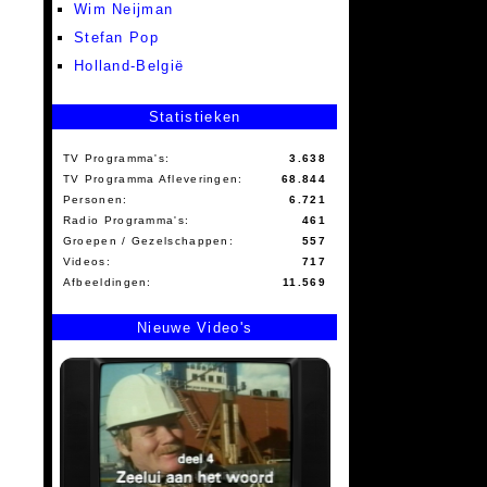
Wim Neijman
Stefan Pop
Holland-België
Statistieken
TV Programma's:
3.638
TV Programma Afleveringen:
68.844
Personen:
6.721
Radio Programma's:
461
Groepen / Gezelschappen:
557
Videos:
717
Afbeeldingen:
11.569
Nieuwe Video's