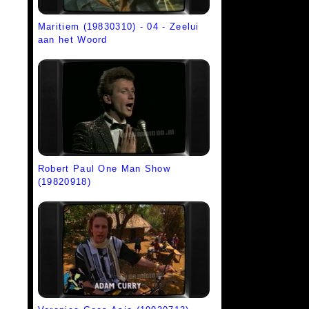
Maritiem (19830310) - 04 - Zeelui
aan het Woord
Robert Paul One Man Show
(19820918)