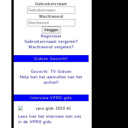
Gebruikersnaam
Wachtwoord
Inloggen
Registreer
Gebruikersnaam vergeten?
Wachtwoord vergeten?
Gidsen Gezocht!
Gezocht: TV Gidsen
Help met het aanvullen van het
archief!
Interview VPRO gids
Lees hier het interview met ons
in de VPRO gids.