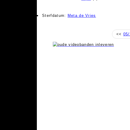
Sterfdatum:
Meta de Vries
<<
05/