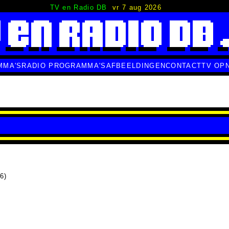
TV en Radio DB
vr 7 aug 2026
MMA'S
RADIO PROGRAMMA'S
AFBEELDINGEN
CONTACT
TV OP
6)