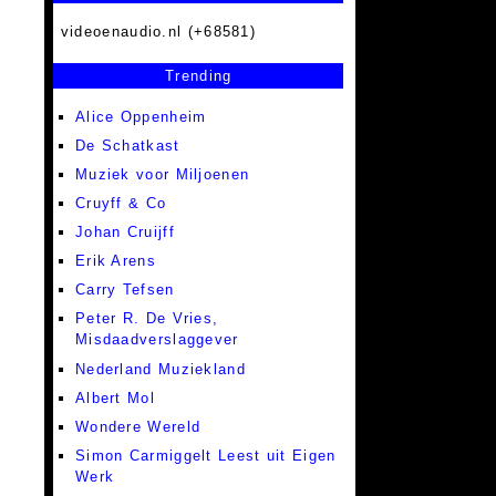
videoenaudio.nl (+68581)
Trending
Alice Oppenheim
De Schatkast
Muziek voor Miljoenen
Cruyff & Co
Johan Cruijff
Erik Arens
Carry Tefsen
Peter R. De Vries,
Misdaadverslaggever
Nederland Muziekland
Albert Mol
Wondere Wereld
Simon Carmiggelt Leest uit Eigen
Werk