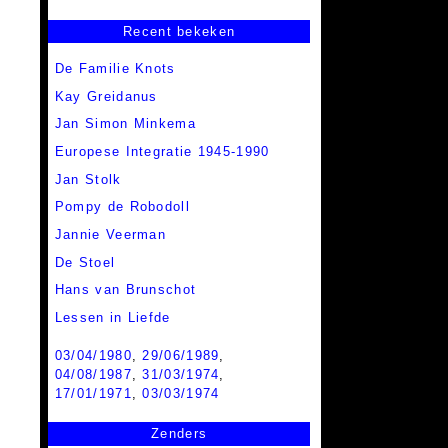
Recent bekeken
De Familie Knots
Kay Greidanus
Jan Simon Minkema
Europese Integratie 1945-1990
Jan Stolk
Pompy de Robodoll
Jannie Veerman
De Stoel
Hans van Brunschot
Lessen in Liefde
03/04/1980
,
29/06/1989
,
04/08/1987
,
31/03/1974
,
17/01/1971
,
03/03/1974
Zenders