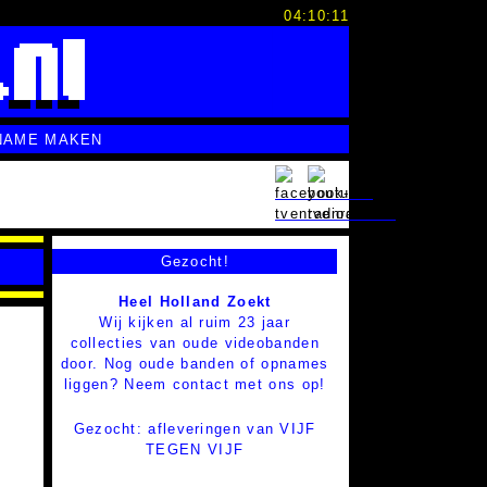
04:10:12
NAME MAKEN
Gezocht!
Heel Holland Zoekt
Wij kijken al ruim 23 jaar
collecties van oude videobanden
door. Nog oude banden of opnames
liggen? Neem contact met ons op!
Gezocht: afleveringen van VIJF
TEGEN VIJF