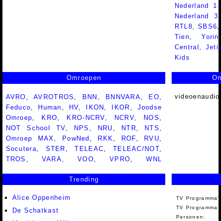
Nederland 1
Nederland 
RTL8
,
SBS6
Tien
,
Yorin
Central
,
Jeti
Kids
Omroepen
On
videoenaudio
AVRO
,
AVROTROS
,
BNN
,
BNNVARA
,
EO
,
Feduco
,
Human
,
HV
,
IKON
,
IKOR
,
Joodse
Omroep
,
KRO
,
KRO-NCRV
,
NCRV
,
NOS
,
NOT School TV
,
NPS
,
NRU
,
NTR
,
NTS
,
Omroep MAX
,
PowNed
,
RKK
,
ROF
,
RVU
,
Socutera
,
STER
,
TELEAC
,
TELEAC/NOT
,
TROS
,
VARA
,
VOO
,
VPRO
,
WNL
Trending
Alice Oppenheim
TV Programma'
TV Programma A
De Schatkast
Personen: