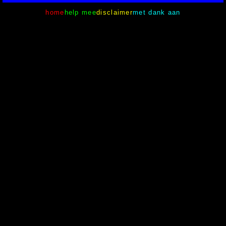
home
help mee
disclaimer
met dank aan