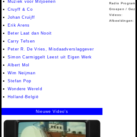
Muziek voor Miljoenen
Radio Programm
Cruyff & Co
Groepen / Gez
Videos:
Johan Cruijff
Afbeeldingen:
Erik Arens
Beter Laat dan Nooit
Carry Tefsen
Peter R. De Vries, Misdaadverslaggever
Simon Carmiggelt Leest uit Eigen Werk
Albert Mol
Wim Neijman
Stefan Pop
Wondere Wereld
Holland-België
Nieuwe Video's