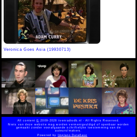
Veronica Goes Asia (19930713)
All content
©
2009-2026 tvenradiodb.nl - All Rights Reserved.
Niets van deze website mag worden vermenigvuldigd of openbaar worden
gemaakt zonder voorafgaande schriftelijke toestemming van de
auteurs/makers.
Powered by
Implano Data6ase