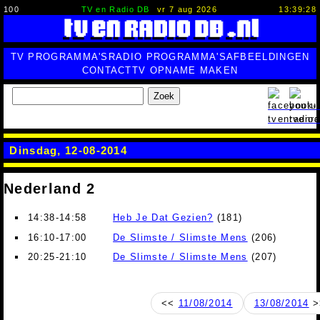
100
TV en Radio DB
vr 7 aug 2026
13:39:29
TV PROGRAMMA'S
RADIO PROGRAMMA'S
AFBEELDINGEN
CONTACT
TV OPNAME MAKEN
Zoek
Dinsdag, 12-08-2014
Nederland 2
14:38-14:58
Heb Je Dat Gezien?
(181)
16:10-17:00
De Slimste / Slimste Mens
(206)
20:25-21:10
De Slimste / Slimste Mens
(207)
<<
11/08/2014
13/08/2014
>