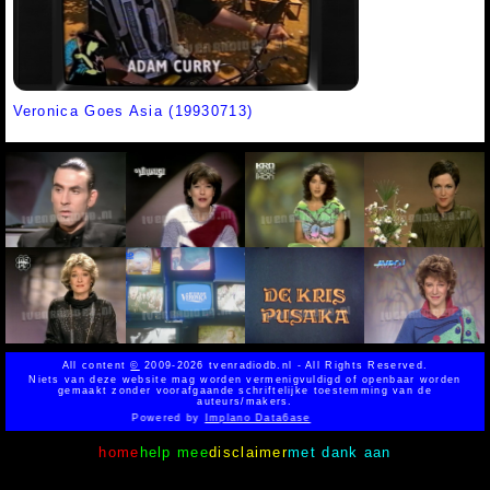
Veronica Goes Asia (19930713)
All content
©
2009-2026 tvenradiodb.nl - All Rights Reserved.
Niets van deze website mag worden vermenigvuldigd of openbaar worden
gemaakt zonder voorafgaande schriftelijke toestemming van de
auteurs/makers.
Powered by
Implano Data6ase
home
help mee
disclaimer
met dank aan