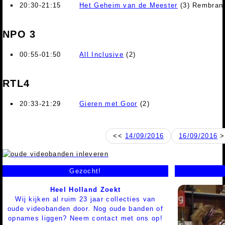
20:30-21:15
Het Geheim van de Meester
(3) Rembrandt
NPO 3
00:55-01:50
All Inclusive
(2)
RTL4
20:33-21:29
Gieren met Goor
(2)
<<
14/09/2016
16/09/2016
>
Gezocht!
Heel Holland Zoekt
Wij kijken al ruim 23 jaar collecties van
oude videobanden door. Nog oude banden of
opnames liggen? Neem contact met ons op!