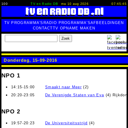
100
TV en Radio DB
ma 10 aug 2026
07:45:46
TV PROGRAMMA'S
RADIO PROGRAMMA'S
AFBEELDINGEN
CONTACT
TV OPNAME MAKEN
Zoek
Donderdag, 15-09-2016
NPO 1
14:15-15:00
Smaakt naar Meer
(2)
20:20-23:05
De Verenigde Staten van Eva
(4) Rijkdo
NPO 2
19:57-20:23
De Universiteitsstrijd
(4)