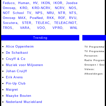
Feduco
,
Human
,
HV
,
IKON
,
IKOR
,
Joodse
Omroep
,
KRO
,
KRO-NCRV
,
NCRV
,
NOS
,
NOT School TV
,
NPS
,
NRU
,
NTR
,
NTS
,
Omroep MAX
,
PowNed
,
RKK
,
ROF
,
RVU
,
Socutera
,
STER
,
TELEAC
,
TELEAC/NOT
,
TROS
,
VARA
,
VOO
,
VPRO
,
WNL
Trending
Alice Oppenheim
TV Programma'
TV Programma A
De Schatkast
Personen:
Cruyff & Co
Radio Programm
Muziek voor Miljoenen
Groepen / Gez
Videos:
Johan Cruijff
Afbeeldingen:
Erik Arens
Pin-Up Club
Maigret
Maayke Bouten
Nederland Muziekland