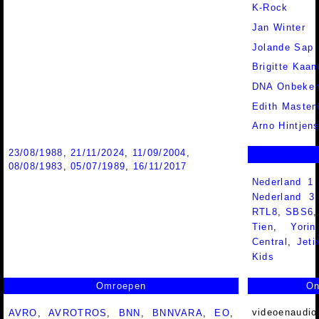
K-Rock
Jan Winter
Jolande Sap
Brigitte Kaan
DNA Onbeke
Edith Masten
Arno Hintjen
23/08/1988
,
21/11/2024
,
11/09/2004
,
08/08/1983
,
05/07/1989
,
16/11/2017
Nederland 1
Nederland 
RTL8
,
SBS6
Tien
,
Yorin
Central
,
Jeti
Kids
Omroepen
On
videoenaudio
AVRO
,
AVROTROS
,
BNN
,
BNNVARA
,
EO
,