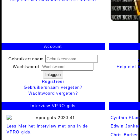
Account
Gebruikersnaam
Help met h
Wachtwoord
Inloggen
Registreer
Gebruikersnaam vergeten?
Wachtwoord vergeten?
Interview VPRO gids
Cynthia Plan
Lees hier het interview met ons in de
Edwin Jonker
VPRO gids.
Chris Barber