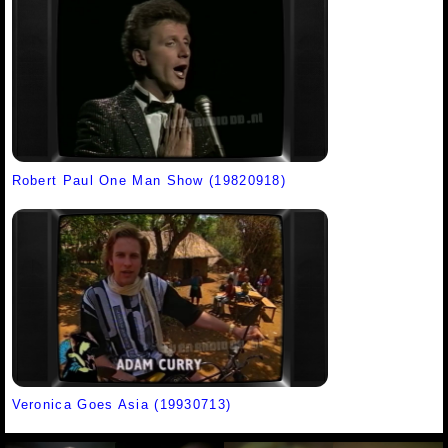
Robert Paul One Man Show (19820918)
Veronica Goes Asia (19930713)