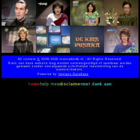
All content
©
2009-2026 tvenradiodb.nl - All Rights Reserved.
Niets van deze website mag worden vermenigvuldigd of openbaar worden
gemaakt zonder voorafgaande schriftelijke toestemming van de
auteurs/makers.
Powered by
Implano Data6ase
home
help mee
disclaimer
met dank aan