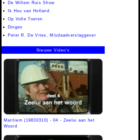
De Willem Ruis Show
Ik Hou van Holland
Op Volle Toeren
Dinges
Peter R. De Vries, Misdaadverslaggever
Nieuwe Video's
Maritiem (19830310) - 04 - Zeelui aan het
Woord