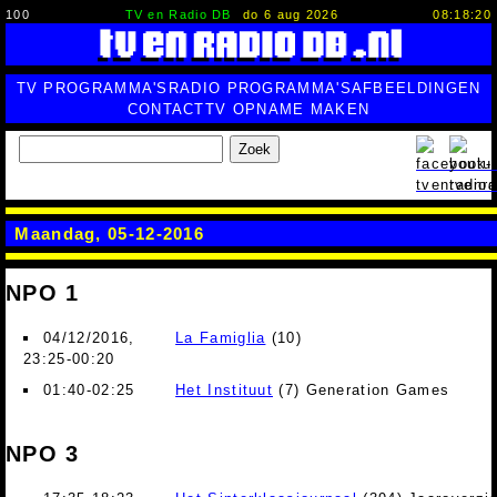
100
TV en Radio DB
do 6 aug 2026
08:18:21
TV PROGRAMMA'S
RADIO PROGRAMMA'S
AFBEELDINGEN
CONTACT
TV OPNAME MAKEN
Zoek
Maandag, 05-12-2016
NPO 1
04/12/2016,
La Famiglia
(10)
23:25-00:20
01:40-02:25
Het Instituut
(7) Generation Games
NPO 3