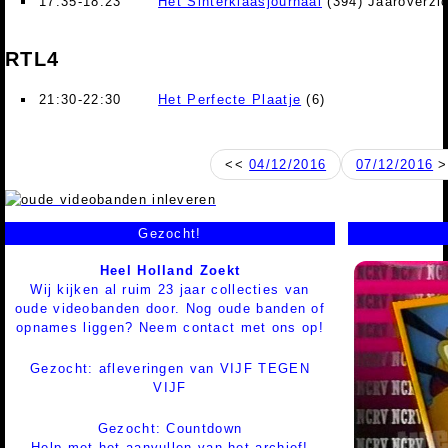
17:35-18:23
Het Sinterklaasjournaal
(394) Jaaroverzi
RTL4
21:30-22:30
Het Perfecte Plaatje
(6)
<<
04/12/2016
07/12/2016
>
Gezocht!
Heel Holland Zoekt
Wij kijken al ruim 23 jaar collecties van
oude videobanden door. Nog oude banden of
opnames liggen? Neem contact met ons op!
Gezocht: afleveringen van VIJF TEGEN
VIJF
Gezocht: Countdown
Help met het aanvullen van het archief!