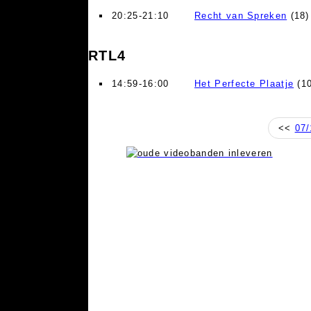
20:25-21:10
Recht van Spreken
(18)
RTL4
14:59-16:00
Het Perfecte Plaatje
(10
<<
07/