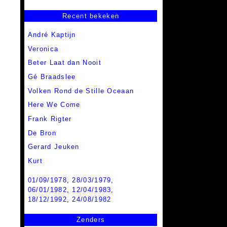
Recent bekeken
André Kaptijn
Veronica
Beter Laat dan Nooit
Gé Braadslee
Volken Rond de Stille Oceaan
Here We Come
Frank Rigter
De Bron
Gerard Jeuken
Kurt
01/09/1978
,
28/03/1979
,
06/01/1982
,
12/04/1983
,
18/12/1992
,
24/08/1982
Zenders