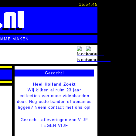
16:54:46
NAME MAKEN
Gezocht!
Heel Holland Zoekt
Wij kijken al ruim 23 jaar
collecties van oude videobanden
door. Nog oude banden of opnames
liggen? Neem contact met ons op!
Gezocht: afleveringen van VIJF
TEGEN VIJF