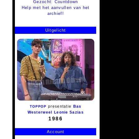
Gezocht: Countdown
Help met het aanvullen van het
archief!
Uitgelicht
presentatie
Bas
TOPPOP
Westerweel
Leonie Sazias
1986
Account