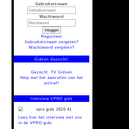
Gebruikersnaam
Wachtwoord
Inloggen
Registreer
Gebruikersnaam vergeten?
Wachtwoord vergeten?
Gidsen Gezocht!
Gezocht: TV Gidsen
Help met het aanvullen van het
archief!
Interview VPRO gids
Lees hier het interview met ons
in de VPRO gids.