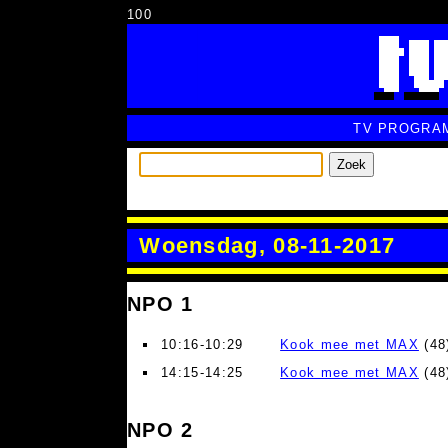
100
TV PROGRA
Zoek
Woensdag, 08-11-2017
NPO 1
10:16-10:29
Kook mee met MAX
(48)
14:15-14:25
Kook mee met MAX
(48)
NPO 2