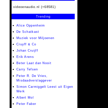
videoenaudio.nl (+68581)
Trending
Alice Oppenheim
De Schatkast
Muziek voor Miljoenen
Cruyff & Co
Johan Cruijff
Erik Arens
Beter Laat dan Nooit
Carry Tefsen
Peter R. De Vries,
Misdaadverslaggever
Simon Carmiggelt Leest uit Eigen
Werk
Albert Mol
Peter Faber