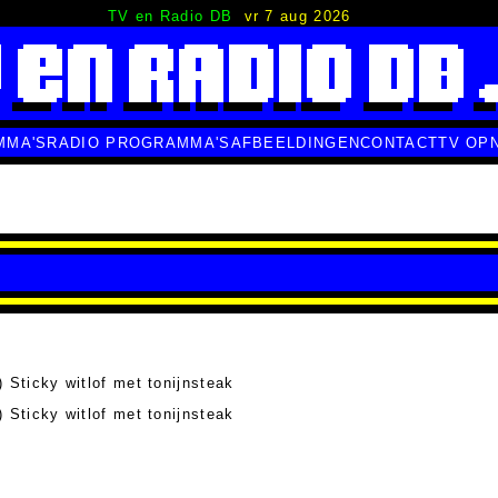
TV en Radio DB
vr 7 aug 2026
MMA'S
RADIO PROGRAMMA'S
AFBEELDINGEN
CONTACT
TV OP
 Sticky witlof met tonijnsteak
 Sticky witlof met tonijnsteak