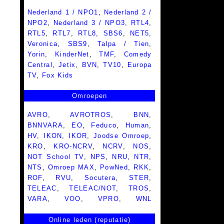
Nederland 1 / NPO1
,
Nederland 2 /
NPO2
,
Nederland 3 / NPO3
,
RTL4
,
RTL5
,
RTL7
,
RTL8
,
SBS6
,
NET5
,
Veronica
,
SBS9
,
Talpa / Tien
,
Yorin
,
KinderNet
,
TMF
,
Comedy
Central
,
Jetix
,
BVN
,
TV10
,
Europa
TV
,
Fox Kids
Omroepen
AVRO
,
AVROTROS
,
BNN
,
BNNVARA
,
EO
,
Feduco
,
Human
,
HV
,
IKON
,
IKOR
,
Joodse Omroep
,
KRO
,
KRO-NCRV
,
NCRV
,
NOS
,
NOT School TV
,
NPS
,
NRU
,
NTR
,
NTS
,
Omroep MAX
,
PowNed
,
RKK
,
ROF
,
RVU
,
Socutera
,
STER
,
TELEAC
,
TELEAC/NOT
,
TROS
,
VARA
,
VOO
,
VPRO
,
WNL
Online leden (reputatie)