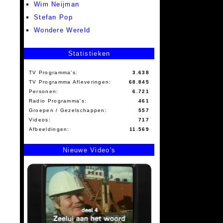
Wim Neijman
Stefan Pop
Wondere Wereld
Statistieken
TV Programma's:
3.638
TV Programma Afleveringen:
68.845
Personen:
6.721
Radio Programma's:
461
Groepen / Gezelschappen:
557
Videos:
717
Afbeeldingen:
11.569
Nieuwe Video's