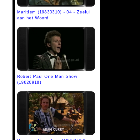
Maritiem (19830310) - 04 - Zeelui
aan het Woord
Robert Paul One Man Show
(19820918)