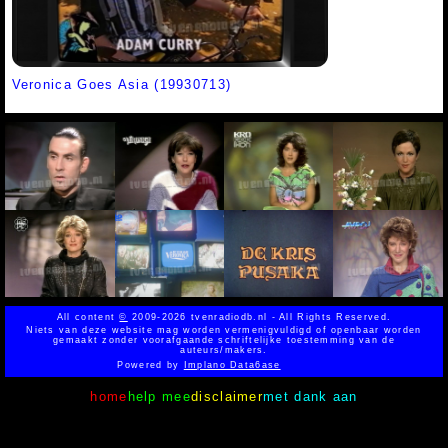
Veronica Goes Asia (19930713)
All content
©
2009-2026 tvenradiodb.nl - All Rights Reserved.
Niets van deze website mag worden vermenigvuldigd of openbaar worden
gemaakt zonder voorafgaande schriftelijke toestemming van de
auteurs/makers.
Powered by
Implano Data6ase
home
help mee
disclaimer
met dank aan