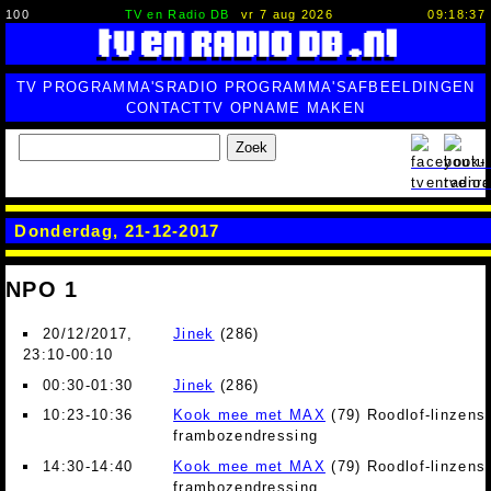
100
TV en Radio DB
vr 7 aug 2026
09:18:38
TV PROGRAMMA'S
RADIO PROGRAMMA'S
AFBEELDINGEN
CONTACT
TV OPNAME MAKEN
Zoek
Donderdag, 21-12-2017
NPO 1
20/12/2017,
Jinek
(286)
23:10-00:10
00:30-01:30
Jinek
(286)
10:23-10:36
Kook mee met MAX
(79) Roodlof-linzens
frambozendressing
14:30-14:40
Kook mee met MAX
(79) Roodlof-linzens
frambozendressing