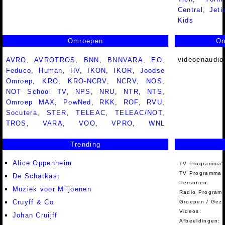
Central
,
Jeti
Kids
Omroepen
On
videoenaudio
AVRO
,
AVROTROS
,
BNN
,
BNNVARA
,
EO
,
Feduco
,
Human
,
HV
,
IKON
,
IKOR
,
Joodse
Omroep
,
KRO
,
KRO-NCRV
,
NCRV
,
NOS
,
NOT School TV
,
NPS
,
NRU
,
NTR
,
NTS
,
Omroep MAX
,
PowNed
,
RKK
,
ROF
,
RVU
,
Socutera
,
STER
,
TELEAC
,
TELEAC/NOT
,
TROS
,
VARA
,
VOO
,
VPRO
,
WNL
Trending
Alice Oppenheim
TV Programma'
TV Programma A
De Schatkast
Personen:
Muziek voor Miljoenen
Radio Programm
Cruyff & Co
Groepen / Gez
Videos:
Johan Cruijff
Afbeeldingen: