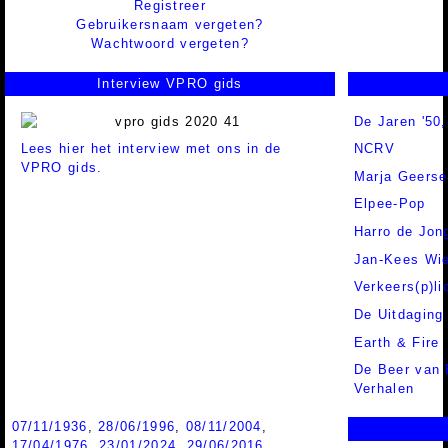
Registreer
Gebruikersnaam vergeten?
Wachtwoord vergeten?
Interview VPRO gids
De Jaren '50,
Lees hier het interview met ons in de
NCRV
VPRO gids.
Marja Geerse
Elpee-Pop
Harro de Jon
Jan-Kees Wi
Verkeers(p)li
De Uitdaging
Earth & Fire
De Beer van 
Verhalen
07/11/1936
,
28/06/1996
,
08/11/2004
,
17/04/1976
,
23/01/2024
,
29/06/2016