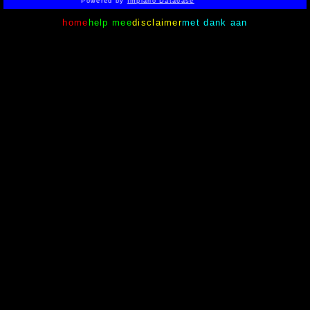
Powered by
Implano Data6ase
home
help mee
disclaimer
met dank aan