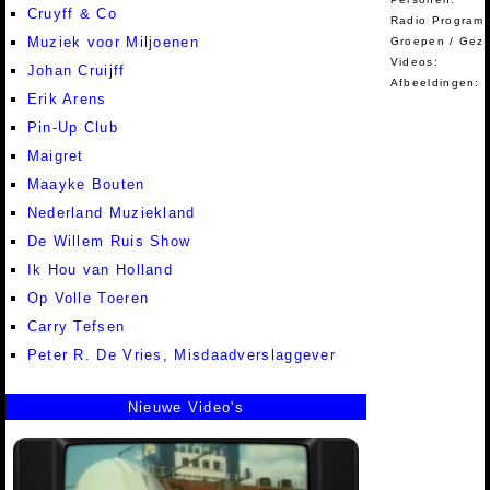
Cruyff & Co
Radio Programm
Muziek voor Miljoenen
Groepen / Gez
Videos:
Johan Cruijff
Afbeeldingen:
Erik Arens
Pin-Up Club
Maigret
Maayke Bouten
Nederland Muziekland
De Willem Ruis Show
Ik Hou van Holland
Op Volle Toeren
Carry Tefsen
Peter R. De Vries, Misdaadverslaggever
Nieuwe Video's