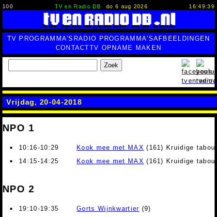
100
TV en Radio DB
do 6 aug 2026
16:49:40
TV PROGRAMMA'S
RADIO PROGRAMMA'S
AFBEELDINGEN
CONTACT
TV OPNAME MAKEN
Zoek
Vrijdag, 20-04-2018
NPO 1
10:16-10:29
Kook mee met MAX
(161) Kruidige tabou
14:15-14:25
Kook mee met MAX
(161) Kruidige tabou
NPO 2
19:10-19:35
Gorts Wijnkwartier
(9)