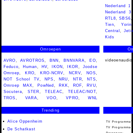
Nederland 1
Nederland 
RTL8
,
SBS6
Tien
,
Yorin
Central
,
Jeti
Kids
Omroepen
On
videoenaudio
AVRO
,
AVROTROS
,
BNN
,
BNNVARA
,
EO
,
Feduco
,
Human
,
HV
,
IKON
,
IKOR
,
Joodse
Omroep
,
KRO
,
KRO-NCRV
,
NCRV
,
NOS
,
NOT School TV
,
NPS
,
NRU
,
NTR
,
NTS
,
Omroep MAX
,
PowNed
,
RKK
,
ROF
,
RVU
,
Socutera
,
STER
,
TELEAC
,
TELEAC/NOT
,
TROS
,
VARA
,
VOO
,
VPRO
,
WNL
Trending
Alice Oppenheim
TV Programma'
TV Programma A
De Schatkast
Personen: