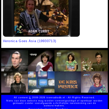
Veronica Goes Asia (19930713)
All content
©
2009-2026 tvenradiodb.nl - All Rights Reserved.
Niets van deze website mag worden vermenigvuldigd of openbaar worden
gemaakt zonder voorafgaande schriftelijke toestemming van de
auteurs/makers.