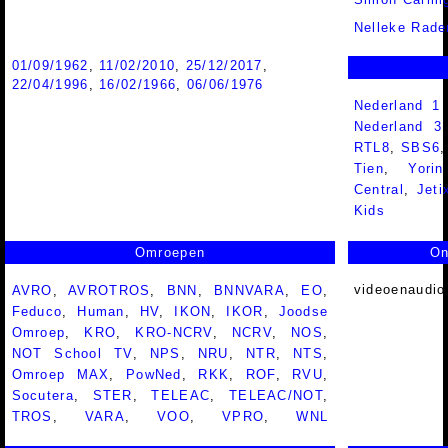
Nelleke Rad
01/09/1962
,
11/02/2010
,
25/12/2017
,
22/04/1996
,
16/02/1966
,
06/06/1976
Nederland 1
Nederland 
RTL8
,
SBS6
Tien
,
Yorin
Central
,
Jeti
Kids
Omroepen
On
videoenaudio
AVRO
,
AVROTROS
,
BNN
,
BNNVARA
,
EO
,
Feduco
,
Human
,
HV
,
IKON
,
IKOR
,
Joodse
Omroep
,
KRO
,
KRO-NCRV
,
NCRV
,
NOS
,
NOT School TV
,
NPS
,
NRU
,
NTR
,
NTS
,
Omroep MAX
,
PowNed
,
RKK
,
ROF
,
RVU
,
Socutera
,
STER
,
TELEAC
,
TELEAC/NOT
,
TROS
,
VARA
,
VOO
,
VPRO
,
WNL