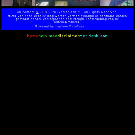
All content
©
2009-2026 tvenradiodb.nl - All Rights Reserved.
Niets van deze website mag worden vermenigvuldigd of openbaar worden
gemaakt zonder voorafgaande schriftelijke toestemming van de
auteurs/makers.
Powered by
Implano Data6ase
home
help mee
disclaimer
met dank aan