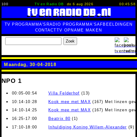
100
TV en Radio DB
do 6 aug 2026
00:45:59
TV PROGRAMMA'S
RADIO PROGRAMMA'S
AFBEELDINGEN
CONTACT
TV OPNAME MAKEN
Zoek
Maandag, 30-04-2018
NPO 1
00:05-00:54
Villa Felderhof
(13)
10:14-10:28
Kook mee met MAX
(167) Met linzen gev
14:10-14:25
Kook mee met MAX
(167) Met linzen gev
16:25-17:00
Beatrix 80
(1)
17:10-18:00
Inhuldiging Koning Willem-Alexander
(9)