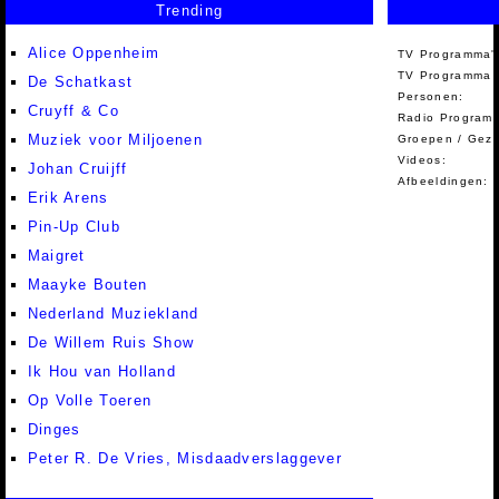
Trending
Alice Oppenheim
TV Programma'
TV Programma A
De Schatkast
Personen:
Cruyff & Co
Radio Programm
Muziek voor Miljoenen
Groepen / Gez
Videos:
Johan Cruijff
Afbeeldingen:
Erik Arens
Pin-Up Club
Maigret
Maayke Bouten
Nederland Muziekland
De Willem Ruis Show
Ik Hou van Holland
Op Volle Toeren
Dinges
Peter R. De Vries, Misdaadverslaggever