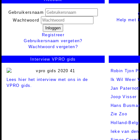
Gebruikersnaam
Help met h
Wachtwoord
Inloggen
Registreer
Gebruikersnaam vergeten?
Wachtwoord vergeten?
Interview VPRO gids
Robin Tjon P
Lees hier het interview met ons in de
Ik Wil Weer V
VPRO gids.
Jan Paternot
Joop Visser
Hans Busma
Zie Zoo
Holland-Belgi
Ieke van den
Simon Carmig