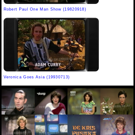
Robert Paul One Man Show (19820918)
Veronica Goes Asia (19930713)