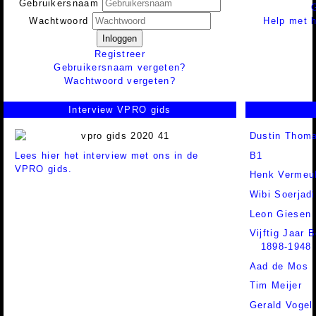
Gebruikersnaam
Help met h
Wachtwoord
Inloggen
Registreer
Gebruikersnaam vergeten?
Wachtwoord vergeten?
Interview VPRO gids
Dustin Thom
Lees hier het interview met ons in de
B1
VPRO gids.
Henk Vermeu
Wibi Soerjadi
Leon Giesen
Vijftig Jaar 
1898-1948
Aad de Mos
Tim Meijer
Gerald Vogel