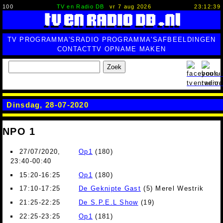
100
TV en Radio DB
vr 7 aug 2026
23:12:40
TV PROGRAMMA'S
RADIO PROGRAMMA'S
AFBEELDINGEN
CONTACT
TV OPNAME MAKEN
Zoek
Dinsdag, 28-07-2020
NPO 1
27/07/2020,
Op1
(180)
23:40-00:40
15:20-16:25
Op1
(180)
17:10-17:25
De Geknipte Gast
(5) Merel Westrik
21:25-22:25
De S.P.E.L Show
(19)
22:25-23:25
Op1
(181)