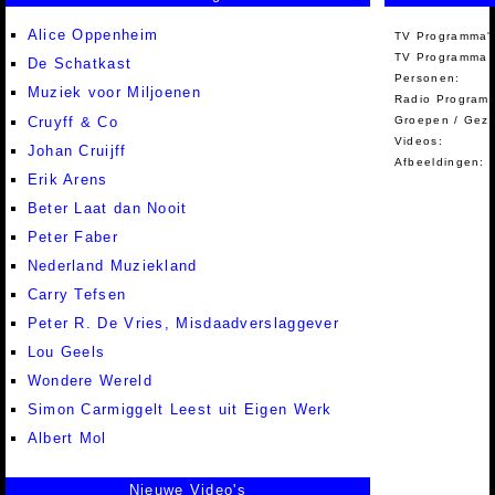
Alice Oppenheim
TV Programma'
TV Programma A
De Schatkast
Personen:
Muziek voor Miljoenen
Radio Programm
Cruyff & Co
Groepen / Gez
Videos:
Johan Cruijff
Afbeeldingen:
Erik Arens
Beter Laat dan Nooit
Peter Faber
Nederland Muziekland
Carry Tefsen
Peter R. De Vries, Misdaadverslaggever
Lou Geels
Wondere Wereld
Simon Carmiggelt Leest uit Eigen Werk
Albert Mol
Nieuwe Video's