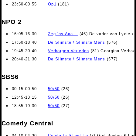
23:50-00:55
Op1
(181)
NPO 2
16:05-16:30
Zeg 'ns Aaa...
(46) De vader van Lydie / 
17:50-18:40
De Slimste / Slimste Mens
(576)
19:45-20:40
Verborgen Verleden
(81) Georgina Verbaa
20:40-21:30
De Slimste / Slimste Mens
(577)
SBS6
00:15-00:50
50/50
(26)
12:45-13:15
50/50
(26)
18:55-19:30
50/50
(27)
Comedy Central
04:10-04:30
Celebrity Stand-Up
(7) Giel Beelen & Lau