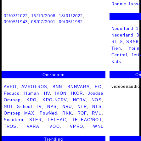
Ronnie Jans
02/03/2022
,
15/10/2008
,
18/01/2022
,
09/05/1943
,
08/07/2001
,
09/05/1982
Nederland 1
Nederland 
RTL8
,
SBS6
Tien
,
Yorin
Central
,
Jeti
Kids
Omroepen
On
videoenaudio
AVRO
,
AVROTROS
,
BNN
,
BNNVARA
,
EO
,
Feduco
,
Human
,
HV
,
IKON
,
IKOR
,
Joodse
Omroep
,
KRO
,
KRO-NCRV
,
NCRV
,
NOS
,
NOT School TV
,
NPS
,
NRU
,
NTR
,
NTS
,
Omroep MAX
,
PowNed
,
RKK
,
ROF
,
RVU
,
Socutera
,
STER
,
TELEAC
,
TELEAC/NOT
,
TROS
,
VARA
,
VOO
,
VPRO
,
WNL
Trending