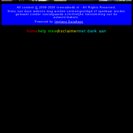
All content
©
2009-2026 tvenradiodb.nl - All Rights Reserved.
Niets van deze website mag worden vermenigvuldigd of openbaar worden
gemaakt zonder voorafgaande schriftelijke toestemming van de
auteurs/makers.
Powered by
Implano Data6ase
home
help mee
disclaimer
met dank aan