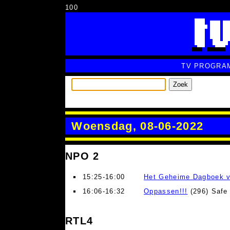
100
TV PROGRA
Zoek
Woensdag, 08-06-2022
NPO 2
15:25-16:00
Het Geheime Dagboek v
16:06-16:32
Oppassen!!!
(296) Safe
RTL4