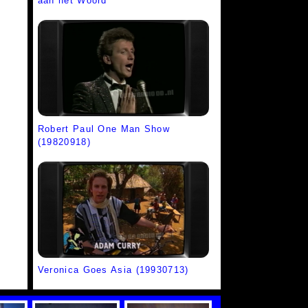
aan het Woord
Robert Paul One Man Show
(19820918)
Veronica Goes Asia (19930713)