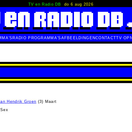
TV en Radio DB
do 6 aug 2026
MMA'S
RADIO PROGRAMMA'S
AFBEELDINGEN
CONTACT
TV OP
an Hendrik Groen
(3) Maart
 Sex