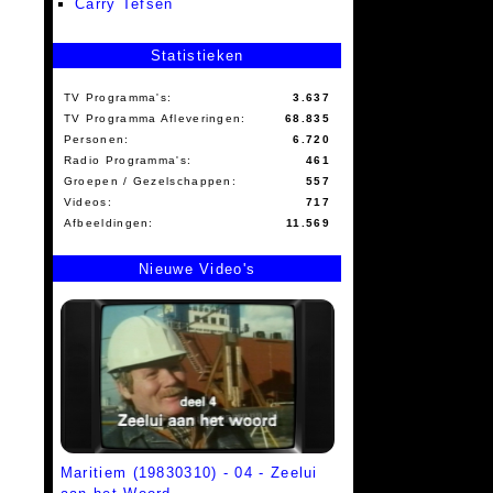
Carry Tefsen
Statistieken
TV Programma's:
3.637
TV Programma Afleveringen:
68.835
Personen:
6.720
Radio Programma's:
461
Groepen / Gezelschappen:
557
Videos:
717
Afbeeldingen:
11.569
Nieuwe Video's
Maritiem (19830310) - 04 - Zeelui