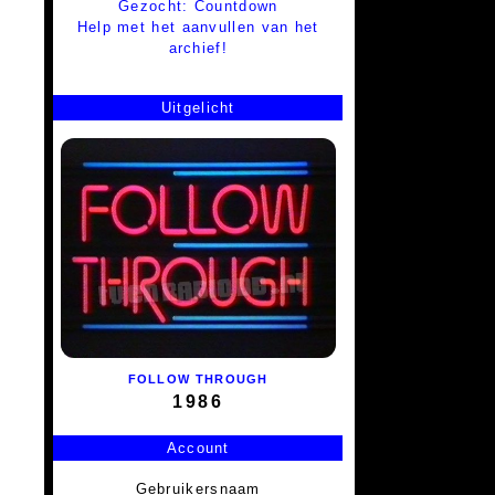
Gezocht: Countdown
Help met het aanvullen van het
archief!
Uitgelicht
FOLLOW THROUGH
1986
Account
Gebruikersnaam