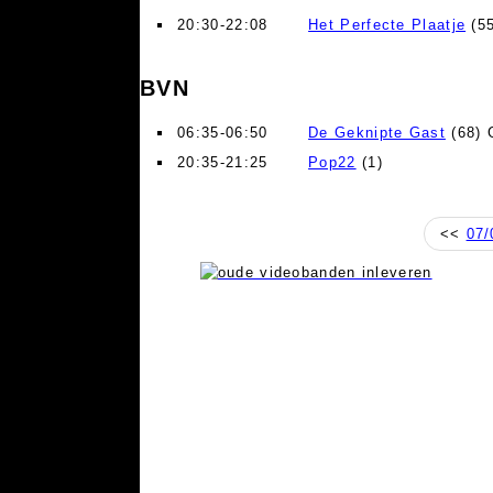
20:30-22:08
Het Perfecte Plaatje
(55
BVN
06:35-06:50
De Geknipte Gast
(68) 
20:35-21:25
Pop22
(1)
<<
07/