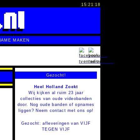
15:21:19
NAME MAKEN
Gezocht!
Heel Holland Zoekt
Wij kijken al ruim 23 jaar
collecties van oude videobanden
door. Nog oude banden of opnames
liggen? Neem contact met ons op!
Gezocht: afleveringen van VIJF
TEGEN VIJF