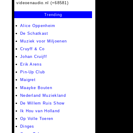
videoenaudio.nl (+68581)
Trending
Alice Oppenheim
De Schatkast
Muziek voor Miljoenen
Cruyff & Co
Johan Cruijff
Erik Arens
Pin-Up Club
Maigret
Maayke Bouten
Nederland Muziekland
De Willem Ruis Show
Ik Hou van Holland
Op Volle Toeren
Dinges