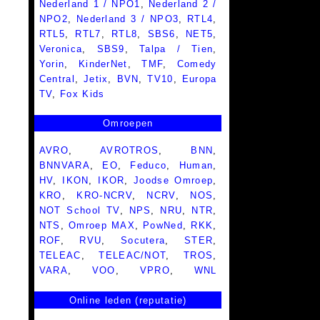
Nederland 1 / NPO1
,
Nederland 2 /
NPO2
,
Nederland 3 / NPO3
,
RTL4
,
RTL5
,
RTL7
,
RTL8
,
SBS6
,
NET5
,
Veronica
,
SBS9
,
Talpa / Tien
,
Yorin
,
KinderNet
,
TMF
,
Comedy
Central
,
Jetix
,
BVN
,
TV10
,
Europa
TV
,
Fox Kids
Omroepen
AVRO
,
AVROTROS
,
BNN
,
BNNVARA
,
EO
,
Feduco
,
Human
,
HV
,
IKON
,
IKOR
,
Joodse Omroep
,
KRO
,
KRO-NCRV
,
NCRV
,
NOS
,
NOT School TV
,
NPS
,
NRU
,
NTR
,
NTS
,
Omroep MAX
,
PowNed
,
RKK
,
ROF
,
RVU
,
Socutera
,
STER
,
TELEAC
,
TELEAC/NOT
,
TROS
,
VARA
,
VOO
,
VPRO
,
WNL
Online leden (reputatie)