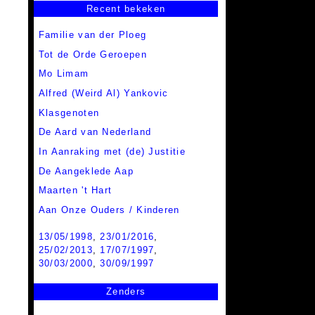
Recent bekeken
Familie van der Ploeg
Tot de Orde Geroepen
Mo Limam
Alfred (Weird Al) Yankovic
Klasgenoten
De Aard van Nederland
In Aanraking met (de) Justitie
De Aangeklede Aap
Maarten 't Hart
Aan Onze Ouders / Kinderen
13/05/1998
,
23/01/2016
,
25/02/2013
,
17/07/1997
,
30/03/2000
,
30/09/1997
Zenders