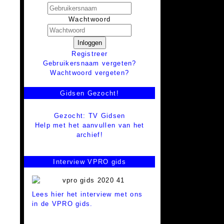
Wachtwoord
Inloggen
Registreer
Gebruikersnaam vergeten?
Wachtwoord vergeten?
Gidsen Gezocht!
Gezocht: TV Gidsen
Help met het aanvullen van het
archief!
Interview VPRO gids
Lees hier het interview met ons
in de VPRO gids.