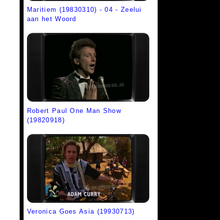
Maritiem (19830310) - 04 - Zeelui
aan het Woord
Robert Paul One Man Show
(19820918)
Veronica Goes Asia (19930713)