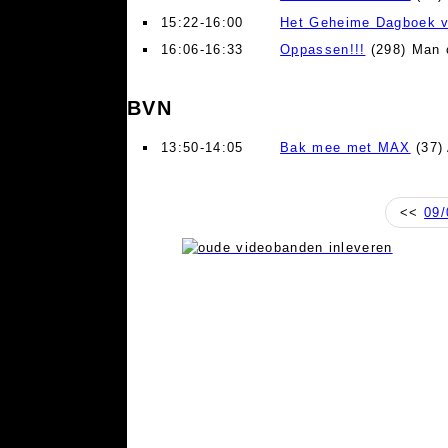
15:22-16:00
Het Geheime Dagboek v
16:06-16:33
Oppassen!!!
(298) Man o
BVN
13:50-14:05
Bak mee met MAX
(37)
<<
09/