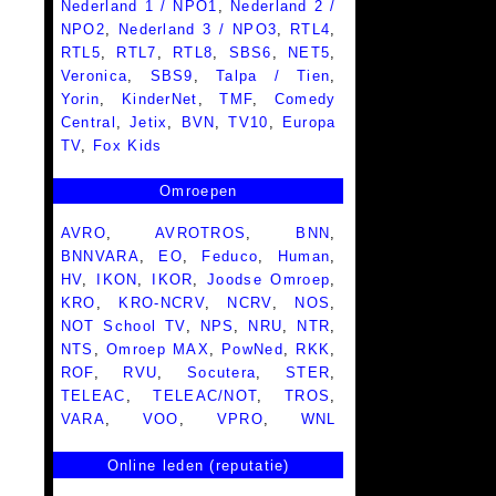
Nederland 1 / NPO1
,
Nederland 2 /
NPO2
,
Nederland 3 / NPO3
,
RTL4
,
RTL5
,
RTL7
,
RTL8
,
SBS6
,
NET5
,
Veronica
,
SBS9
,
Talpa / Tien
,
Yorin
,
KinderNet
,
TMF
,
Comedy
Central
,
Jetix
,
BVN
,
TV10
,
Europa
TV
,
Fox Kids
Omroepen
AVRO
,
AVROTROS
,
BNN
,
BNNVARA
,
EO
,
Feduco
,
Human
,
HV
,
IKON
,
IKOR
,
Joodse Omroep
,
KRO
,
KRO-NCRV
,
NCRV
,
NOS
,
NOT School TV
,
NPS
,
NRU
,
NTR
,
NTS
,
Omroep MAX
,
PowNed
,
RKK
,
ROF
,
RVU
,
Socutera
,
STER
,
TELEAC
,
TELEAC/NOT
,
TROS
,
VARA
,
VOO
,
VPRO
,
WNL
Online leden (reputatie)