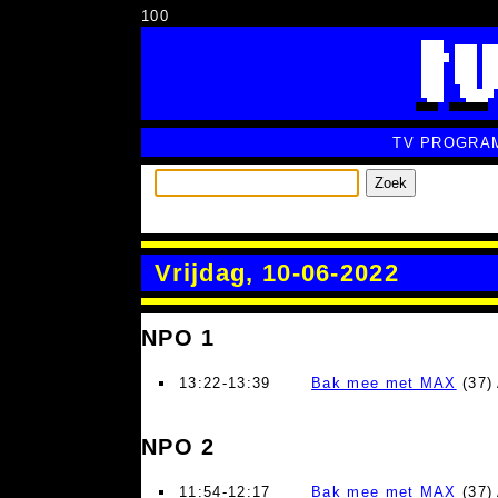
100
TV PROGRA
Zoek
Vrijdag, 10-06-2022
NPO 1
13:22-13:39
Bak mee met MAX
(37)
NPO 2
11:54-12:17
Bak mee met MAX
(37)