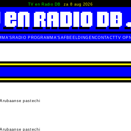
TV en Radio DB
za 8 aug 2026
MMA'S
RADIO PROGRAMMA'S
AFBEELDINGEN
CONTACT
TV OP
 Arubaanse pastechi
 Arubaanse pastechi