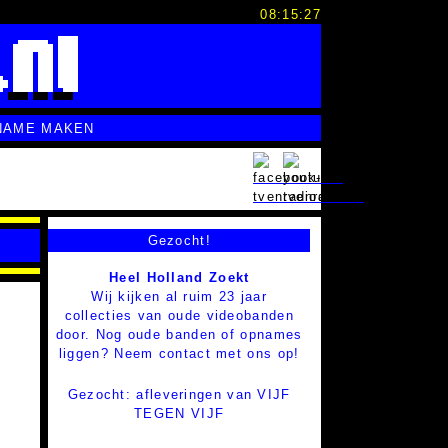
08:15:28
NAME MAKEN
Gezocht!
Heel Holland Zoekt
Wij kijken al ruim 23 jaar
collecties van oude videobanden
door. Nog oude banden of opnames
liggen? Neem contact met ons op!
Gezocht: afleveringen van VIJF
TEGEN VIJF