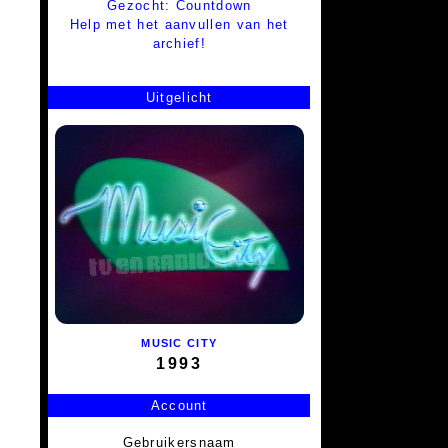
Gezocht: Countdown
Help met het aanvullen van het
archief!
Uitgelicht
MUSIC CITY
1993
Account
Gebruikersnaam