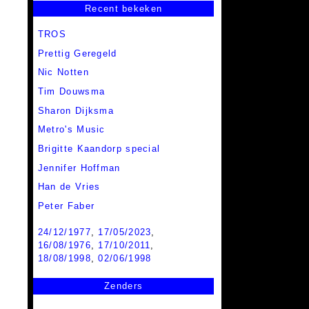
Recent bekeken
TROS
Prettig Geregeld
Nic Notten
Tim Douwsma
Sharon Dijksma
Metro's Music
Brigitte Kaandorp special
Jennifer Hoffman
Han de Vries
Peter Faber
24/12/1977
,
17/05/2023
,
16/08/1976
,
17/10/2011
,
18/08/1998
,
02/06/1998
Zenders