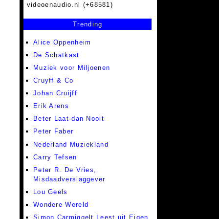
videoenaudio.nl (+68581)
Trending
Alice Oppenheim
De Schatkast
Muziek voor Miljoenen
Cruyff & Co
Johan Cruijff
Erik Arens
Beter Laat dan Nooit
Peter Faber
Nederland Muziekland
Carry Tefsen
Peter R. De Vries,
Misdaadverslaggever
Lou Geels
Wondere Wereld
Simon Carmiggelt Leest uit Eigen