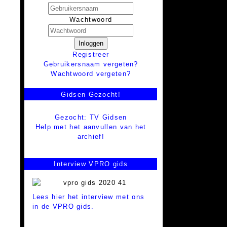
Wachtwoord
Inloggen
Registreer
Gebruikersnaam vergeten?
Wachtwoord vergeten?
Gidsen Gezocht!
Gezocht: TV Gidsen
Help met het aanvullen van het
archief!
Interview VPRO gids
Lees hier het interview met ons
in de VPRO gids.