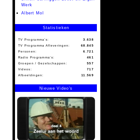
Werk
Albert Mol
Statistieken
TV Programma's:
3.638
TV Programma Afleveringen:
68.845
Personen:
6.721
Radio Programma's:
461
Groepen / Gezelschappen:
557
Videos:
717
Afbeeldingen:
11.569
Nieuwe Video's