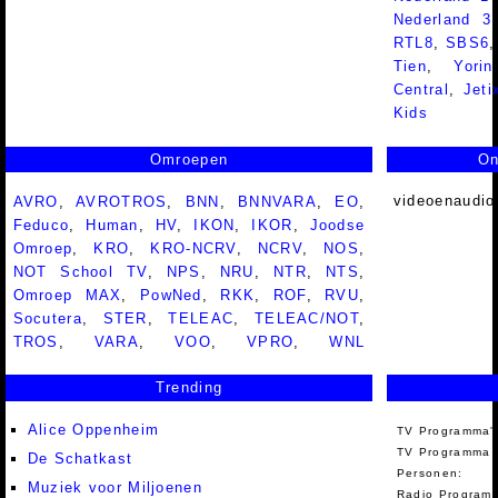
Nederland 
RTL8
,
SBS6
Tien
,
Yorin
Central
,
Jeti
Kids
Omroepen
On
videoenaudio
AVRO
,
AVROTROS
,
BNN
,
BNNVARA
,
EO
,
Feduco
,
Human
,
HV
,
IKON
,
IKOR
,
Joodse
Omroep
,
KRO
,
KRO-NCRV
,
NCRV
,
NOS
,
NOT School TV
,
NPS
,
NRU
,
NTR
,
NTS
,
Omroep MAX
,
PowNed
,
RKK
,
ROF
,
RVU
,
Socutera
,
STER
,
TELEAC
,
TELEAC/NOT
,
TROS
,
VARA
,
VOO
,
VPRO
,
WNL
Trending
Alice Oppenheim
TV Programma'
TV Programma A
De Schatkast
Personen:
Muziek voor Miljoenen
Radio Programm