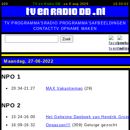
100
TV en Radio DB
za 8 aug 2026
16:30:03
TV PROGRAMMA'S
RADIO PROGRAMMA'S
AFBEELDINGEN
CONTACT
TV OPNAME MAKEN
Zoek
Maandag, 27-06-2022
NPO 1
20:34-21:27
MAX Vakantieman
(29)
NPO 2
15:24-16:00
Het Geheime Dagboek van Hendrik Groe
16:09-16:32
Oppassen!!!
(309) Getuige gezocht