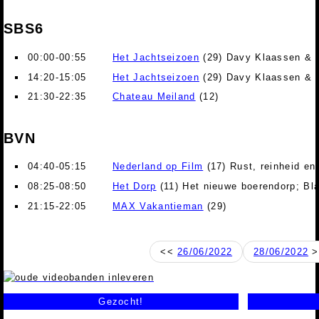
SBS6
00:00-00:55
Het Jachtseizoen
(29) Davy Klaassen & D
14:20-15:05
Het Jachtseizoen
(29) Davy Klaassen & D
21:30-22:35
Chateau Meiland
(12)
BVN
04:40-05:15
Nederland op Film
(17) Rust, reinheid en
08:25-08:50
Het Dorp
(11) Het nieuwe boerendorp; Bl
21:15-22:05
MAX Vakantieman
(29)
<<
26/06/2022
28/06/2022
>
Gezocht!