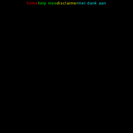
home
help mee
disclaimer
met dank aan