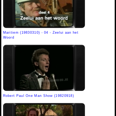
Maritiem (19830310) - 04 - Zeelui aan het
Woord
Robert Paul One Man Show (19820918)