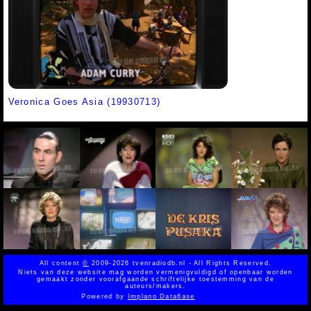
Veronica Goes Asia (19930713)
All content
©
2009-2026 tvenradiodb.nl - All Rights Reserved.
Niets van deze website mag worden vermenigvuldigd of openbaar worden
gemaakt zonder voorafgaande schriftelijke toestemming van de
auteurs/makers.
Powered by
Implano Data6ase