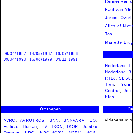
Reinier van 
Paul van Vlie
Jeroen Over
Alles of Niet
Taal
Mariette Bru
06/04/1987
,
14/05/1987
,
16/07/1988
,
09/04/1990
,
16/08/1979
,
04/11/1991
Nederland 1
Nederland 
RTL8
,
SBS6
Tien
,
Yorin
Central
,
Jeti
Kids
Omroepen
On
videoenaudio
AVRO
,
AVROTROS
,
BNN
,
BNNVARA
,
EO
,
Feduco
,
Human
,
HV
,
IKON
,
IKOR
,
Joodse
Omroep
,
KRO
,
KRO-NCRV
,
NCRV
,
NOS
,