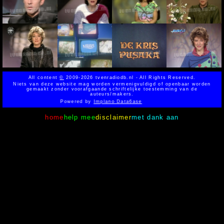
All content
©
2009-2026 tvenradiodb.nl - All Rights Reserved.
Niets van deze website mag worden vermenigvuldigd of openbaar worden
gemaakt zonder voorafgaande schriftelijke toestemming van de
auteurs/makers.
Powered by
Implano Data6ase
home
help mee
disclaimer
met dank aan