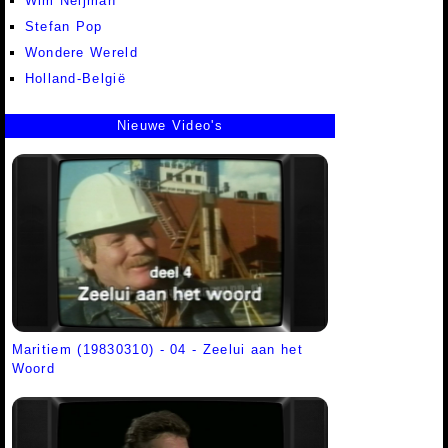
Wim Neijman
Stefan Pop
Wondere Wereld
Holland-België
Nieuwe Video's
Maritiem (19830310) - 04 - Zeelui aan het
Woord