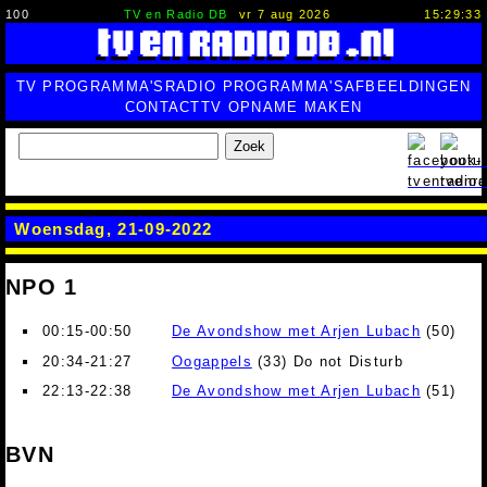
100
TV en Radio DB
vr 7 aug 2026
15:29:34
TV PROGRAMMA'S
RADIO PROGRAMMA'S
AFBEELDINGEN
CONTACT
TV OPNAME MAKEN
Zoek
Woensdag, 21-09-2022
NPO 1
00:15-00:50
De Avondshow met Arjen Lubach
(50)
20:34-21:27
Oogappels
(33) Do not Disturb
22:13-22:38
De Avondshow met Arjen Lubach
(51)
BVN