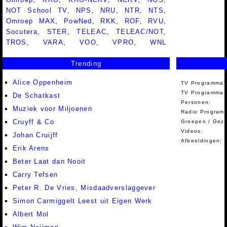
NOT School TV
,
NPS
,
NRU
,
NTR
,
NTS
,
Omroep MAX
,
PowNed
,
RKK
,
ROF
,
RVU
,
Socutera
,
STER
,
TELEAC
,
TELEAC/NOT
,
TROS
,
VARA
,
VOO
,
VPRO
,
WNL
Trending
Alice Oppenheim
TV Programma'
TV Programma A
De Schatkast
Personen:
Muziek voor Miljoenen
Radio Programm
Cruyff & Co
Groepen / Gez
Videos:
Johan Cruijff
Afbeeldingen:
Erik Arens
Beter Laat dan Nooit
Carry Tefsen
Peter R. De Vries, Misdaadverslaggever
Simon Carmiggelt Leest uit Eigen Werk
Albert Mol