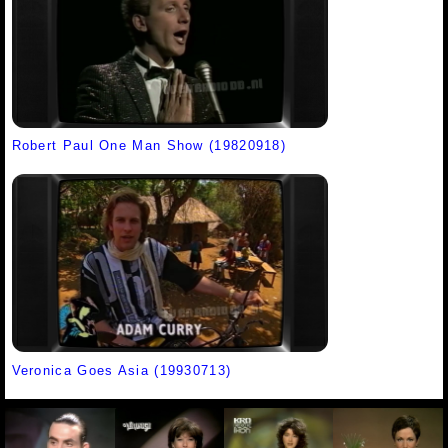
Robert Paul One Man Show (19820918)
Veronica Goes Asia (19930713)