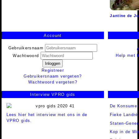
Jantine de J
Account
Gebruikersnaam
Help met h
Wachtwoord
Inloggen
Registreer
Gebruikersnaam vergeten?
Wachtwoord vergeten?
Interview VPRO gids
De Konsume
Lees hier het interview met ons in de
Fieke Landré
VPRO gids.
Staten-Gener
Kop in de Wi