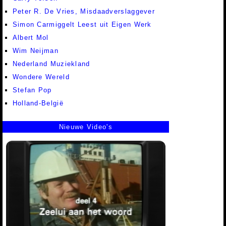
Peter R. De Vries, Misdaadverslaggever
Simon Carmiggelt Leest uit Eigen Werk
Albert Mol
Wim Neijman
Nederland Muziekland
Wondere Wereld
Stefan Pop
Holland-België
Nieuwe Video's