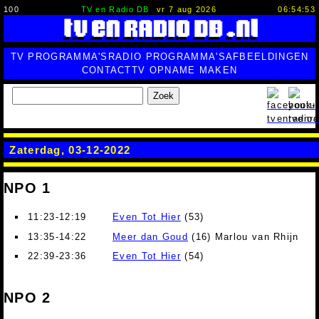
100
TV en Radio DB
vr 7 aug 2026
06:54:54
TV PROGRAMMA'S
RADIO PROGRAMMA'S
AFBEELDINGEN
CONTACT
TV OPNAME MAKEN
Zoek
Zaterdag, 03-12-2022
NPO 1
11:23-12:19
Even Tot Hier
(53)
13:35-14:22
Meer dan Goud
(16) Marlou van Rhijn
22:39-23:36
Even Tot Hier
(54)
NPO 2