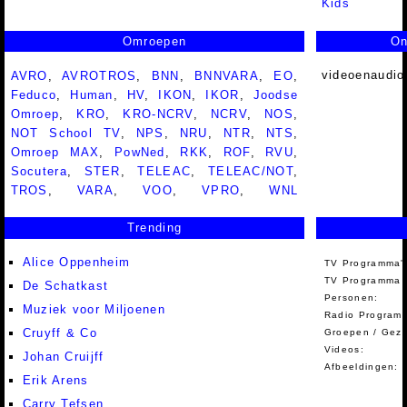
Kids
Omroepen
On
videoenaudio
AVRO
,
AVROTROS
,
BNN
,
BNNVARA
,
EO
,
Feduco
,
Human
,
HV
,
IKON
,
IKOR
,
Joodse
Omroep
,
KRO
,
KRO-NCRV
,
NCRV
,
NOS
,
NOT School TV
,
NPS
,
NRU
,
NTR
,
NTS
,
Omroep MAX
,
PowNed
,
RKK
,
ROF
,
RVU
,
Socutera
,
STER
,
TELEAC
,
TELEAC/NOT
,
TROS
,
VARA
,
VOO
,
VPRO
,
WNL
Trending
Alice Oppenheim
TV Programma'
TV Programma A
De Schatkast
Personen:
Muziek voor Miljoenen
Radio Programm
Cruyff & Co
Groepen / Gez
Videos:
Johan Cruijff
Afbeeldingen:
Erik Arens
Carry Tefsen