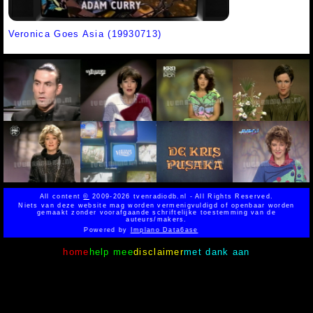
Veronica Goes Asia (19930713)
All content
©
2009-2026 tvenradiodb.nl - All Rights Reserved.
Niets van deze website mag worden vermenigvuldigd of openbaar worden
gemaakt zonder voorafgaande schriftelijke toestemming van de
auteurs/makers.
Powered by
Implano Data6ase
home
help mee
disclaimer
met dank aan