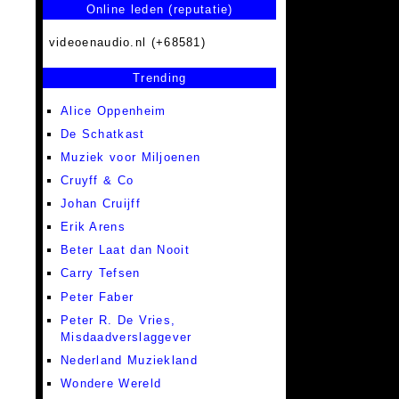
Online leden (reputatie)
videoenaudio.nl (+68581)
Trending
Alice Oppenheim
De Schatkast
Muziek voor Miljoenen
Cruyff & Co
Johan Cruijff
Erik Arens
Beter Laat dan Nooit
Carry Tefsen
Peter Faber
Peter R. De Vries,
Misdaadverslaggever
Nederland Muziekland
Wondere Wereld