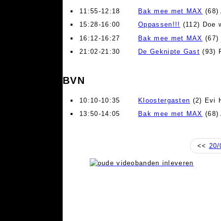
11:55-12:18
Bak mee met MAX
(68)
15:28-16:00
Oppassen!!!
(112) Doe w
16:12-16:27
Bak mee met MAX
(67) 
21:02-21:30
De Geknipte Gast
(93) 
BVN
10:10-10:35
Kloostergasten
(2) Evi
13:50-14:05
Bak mee met MAX
(68)
<<
20/