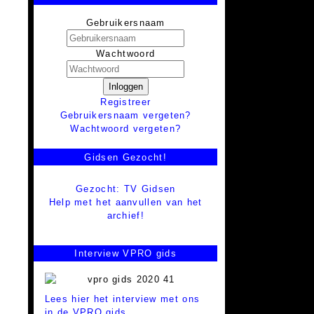
Gebruikersnaam
Wachtwoord
Inloggen
Registreer
Gebruikersnaam vergeten?
Wachtwoord vergeten?
Gidsen Gezocht!
Gezocht: TV Gidsen
Help met het aanvullen van het
archief!
Interview VPRO gids
Lees hier het interview met ons
in de VPRO gids.