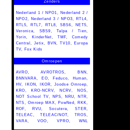
Zenders
Nederland 1 / NPO1
,
Nederland 2 /
NPO2
,
Nederland 3 / NPO3
,
RTL4
,
RTL5
,
RTL7
,
RTL8
,
SBS6
,
NET5
,
Veronica
,
SBS9
,
Talpa / Tien
,
Yorin
,
KinderNet
,
TMF
,
Comedy
Central
,
Jetix
,
BVN
,
TV10
,
Europa
TV
,
Fox Kids
Omroepen
AVRO
,
AVROTROS
,
BNN
,
BNNVARA
,
EO
,
Feduco
,
Human
,
HV
,
IKON
,
IKOR
,
Joodse Omroep
,
KRO
,
KRO-NCRV
,
NCRV
,
NOS
,
NOT School TV
,
NPS
,
NRU
,
NTR
,
NTS
,
Omroep MAX
,
PowNed
,
RKK
,
ROF
,
RVU
,
Socutera
,
STER
,
TELEAC
,
TELEAC/NOT
,
TROS
,
VARA
,
VOO
,
VPRO
,
WNL