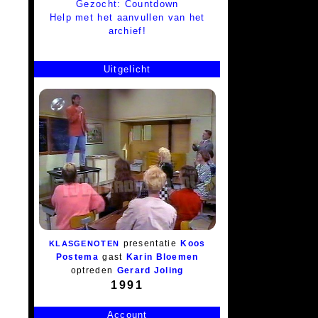
Gezocht: Countdown
Help met het aanvullen van het
archief!
Uitgelicht
presentatie
Koos
KLASGENOTEN
Postema
gast
Karin Bloemen
optreden
Gerard Joling
1991
Account