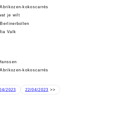
 Abrikozen-kokoscarrés
at je wilt
Berlinerbollen
Ria Valk
 Hanssen
 Abrikozen-kokoscarrés
04/2023
22/04/2023
>>