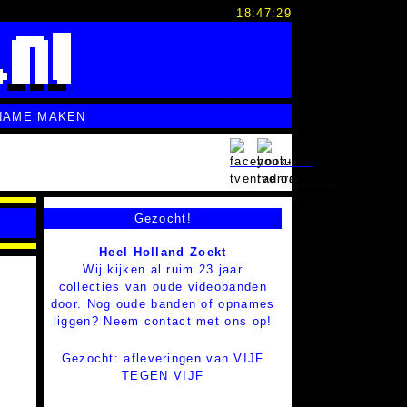
18:47:30
NAME MAKEN
Gezocht!
Heel Holland Zoekt
Wij kijken al ruim 23 jaar
collecties van oude videobanden
door. Nog oude banden of opnames
liggen? Neem contact met ons op!
Gezocht: afleveringen van VIJF
TEGEN VIJF