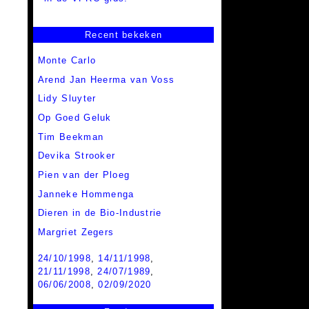
Recent bekeken
Monte Carlo
Arend Jan Heerma van Voss
Lidy Sluyter
Op Goed Geluk
Tim Beekman
Devika Strooker
Pien van der Ploeg
Janneke Hommenga
Dieren in de Bio-Industrie
Margriet Zegers
24/10/1998
,
14/11/1998
,
21/11/1998
,
24/07/1989
,
06/06/2008
,
02/09/2020