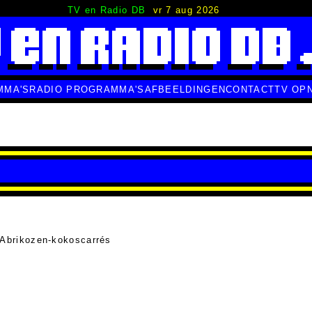
TV en Radio DB
vr 7 aug 2026
MMA'S
RADIO PROGRAMMA'S
AFBEELDINGEN
CONTACT
TV OP
 Abrikozen-kokoscarrés