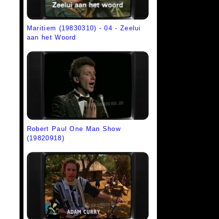
Maritiem (19830310) - 04 - Zeelui
aan het Woord
Robert Paul One Man Show
(19820918)