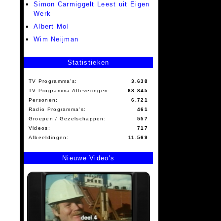
Simon Carmiggelt Leest uit Eigen
Werk
Albert Mol
Wim Neijman
Statistieken
TV Programma's:
3.638
TV Programma Afleveringen:
68.845
Personen:
6.721
Radio Programma's:
461
Groepen / Gezelschappen:
557
Videos:
717
Afbeeldingen:
11.569
Nieuwe Video's