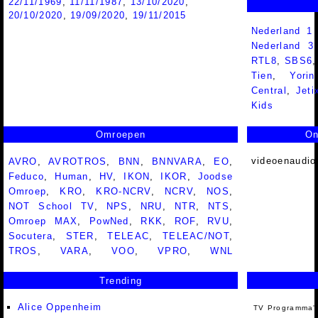
22/11/1969
,
11/11/1987
,
13/10/2020
,
20/10/2020
,
19/09/2020
,
19/11/2015
Nederland 1
Nederland 
RTL8
,
SBS6
Tien
,
Yorin
Central
,
Jeti
Kids
Omroepen
On
videoenaudio
AVRO
,
AVROTROS
,
BNN
,
BNNVARA
,
EO
,
Feduco
,
Human
,
HV
,
IKON
,
IKOR
,
Joodse
Omroep
,
KRO
,
KRO-NCRV
,
NCRV
,
NOS
,
NOT School TV
,
NPS
,
NRU
,
NTR
,
NTS
,
Omroep MAX
,
PowNed
,
RKK
,
ROF
,
RVU
,
Socutera
,
STER
,
TELEAC
,
TELEAC/NOT
,
TROS
,
VARA
,
VOO
,
VPRO
,
WNL
Trending
Alice Oppenheim
TV Programma'