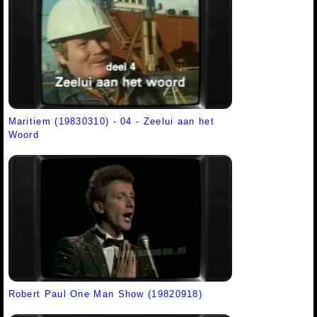
Maritiem (19830310) - 04 - Zeelui aan het
Woord
Robert Paul One Man Show (19820918)