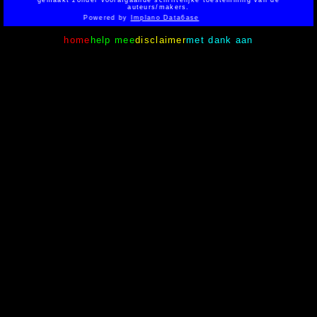
gemaakt zonder voorafgaande schriftelijke toestemming van de
auteurs/makers.
Powered by
Implano Data6ase
home
help mee
disclaimer
met dank aan