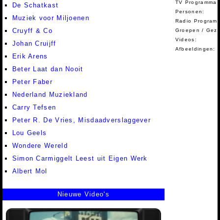
TV Programma A
De Schatkast
Personen:
Muziek voor Miljoenen
Radio Programm
Cruyff & Co
Groepen / Gez
Videos:
Johan Cruijff
Afbeeldingen:
Erik Arens
Beter Laat dan Nooit
Peter Faber
Nederland Muziekland
Carry Tefsen
Peter R. De Vries, Misdaadverslaggever
Lou Geels
Wondere Wereld
Simon Carmiggelt Leest uit Eigen Werk
Albert Mol
Nieuwe Video's