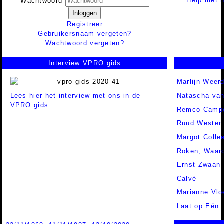
Help met h
Wachtwoord
Inloggen
Registreer
Gebruikersnaam vergeten?
Wachtwoord vergeten?
Interview VPRO gids
Marlijn Weer
Lees hier het interview met ons in de
Natascha va
VPRO gids.
Remco Campe
Ruud Wester
Margot Colle
Roken, Waar
Ernst Zwaan
Calvé
Marianne Vlo
Laat op Eén