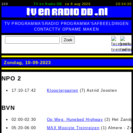
100
TV en Radio DB
za 8 aug 2026
20:34:36
TV PROGRAMMA'S
RADIO PROGRAMMA'S
AFBEELDINGEN
CONTACT
TV OPNAME MAKEN
Zoek
Zondag, 10-09-2023
NPO 2
17:10-17:42
Kloostergasten
(7) Astrid Joosten
BVN
02:00-02:30
Op Weg: Hunebed Highway
(2) Het Zandg
05:20-06:00
MAX Mooiste Treinreizen
(1) Almere - Zw