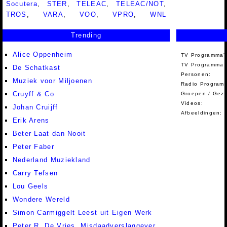
Socutera
,
STER
,
TELEAC
,
TELEAC/NOT
,
TROS
,
VARA
,
VOO
,
VPRO
,
WNL
Trending
Alice Oppenheim
TV Programma'
TV Programma A
De Schatkast
Personen:
Muziek voor Miljoenen
Radio Programm
Cruyff & Co
Groepen / Gez
Videos:
Johan Cruijff
Afbeeldingen:
Erik Arens
Beter Laat dan Nooit
Peter Faber
Nederland Muziekland
Carry Tefsen
Lou Geels
Wondere Wereld
Simon Carmiggelt Leest uit Eigen Werk
Peter R. De Vries, Misdaadverslaggever