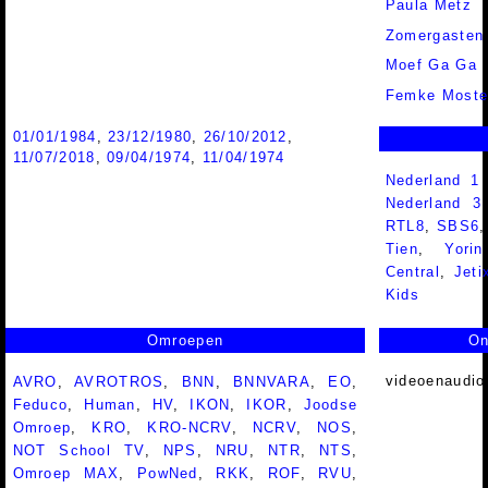
Paula Metz
Zomergasten
Moef Ga Ga
Femke Moste
01/01/1984
,
23/12/1980
,
26/10/2012
,
11/07/2018
,
09/04/1974
,
11/04/1974
Nederland 1
Nederland 
RTL8
,
SBS6
Tien
,
Yorin
Central
,
Jeti
Kids
Omroepen
On
videoenaudio
AVRO
,
AVROTROS
,
BNN
,
BNNVARA
,
EO
,
Feduco
,
Human
,
HV
,
IKON
,
IKOR
,
Joodse
Omroep
,
KRO
,
KRO-NCRV
,
NCRV
,
NOS
,
NOT School TV
,
NPS
,
NRU
,
NTR
,
NTS
,
Omroep MAX
,
PowNed
,
RKK
,
ROF
,
RVU
,