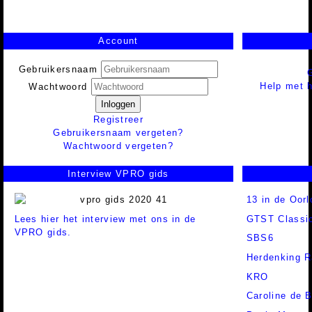
Account
Gebruikersnaam
Help met h
Wachtwoord
Inloggen
Registreer
Gebruikersnaam vergeten?
Wachtwoord vergeten?
Interview VPRO gids
13 in de Oorl
Lees hier het interview met ons in de
GTST Classi
VPRO gids.
SBS6
Herdenking 
KRO
Caroline de B