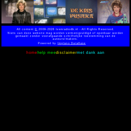
All content
©
2009-2026 tvenradiodb.nl - All Rights Reserved.
Niets van deze website mag worden vermenigvuldigd of openbaar worden
gemaakt zonder voorafgaande schriftelijke toestemming van de
auteurs/makers.
Powered by
Implano Data6ase
home
help mee
disclaimer
met dank aan