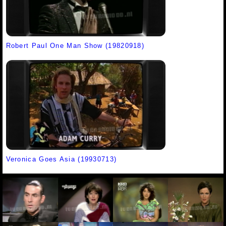
Robert Paul One Man Show (19820918)
Veronica Goes Asia (19930713)