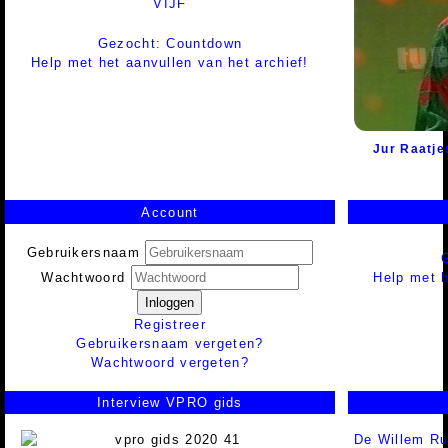
VIJF
Gezocht: Countdown
Help met het aanvullen van het archief!
Jur Raatje
Account
Gebruikersnaam
Help met h
Wachtwoord
Inloggen
Registreer
Gebruikersnaam vergeten?
Wachtwoord vergeten?
Interview VPRO gids
De Willem Ru