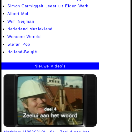
Simon Carmiggelt Leest uit Eigen Werk
Albert Mol
Wim Neijman
Nederland Muziekland
Wondere Wereld
Stefan Pop
Holland-België
Nieuwe Video's