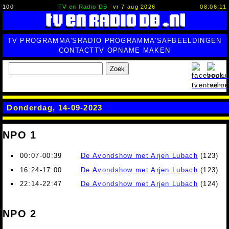
100
TV en Radio DB
vr 7 aug 2026
08:06:12
TV PROGRAMMA'S
RADIO PROGRAMMA'S
AFBEELDINGEN
CONTACT
TV OPNAME MAKEN
Zoek
Donderdag, 14-09-2023
NPO 1
00:07-00:39
De Avondshow met Arjen Lubach
(123)
16:24-17:00
De Avondshow met Arjen Lubach
(123)
22:14-22:47
De Avondshow met Arjen Lubach
(124)
NPO 2