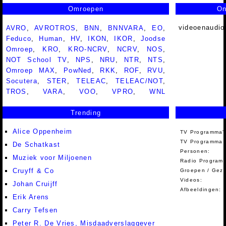
Omroepen
On
videoenaudio
AVRO
,
AVROTROS
,
BNN
,
BNNVARA
,
EO
,
Feduco
,
Human
,
HV
,
IKON
,
IKOR
,
Joodse
Omroep
,
KRO
,
KRO-NCRV
,
NCRV
,
NOS
,
NOT School TV
,
NPS
,
NRU
,
NTR
,
NTS
,
Omroep MAX
,
PowNed
,
RKK
,
ROF
,
RVU
,
Socutera
,
STER
,
TELEAC
,
TELEAC/NOT
,
TROS
,
VARA
,
VOO
,
VPRO
,
WNL
Trending
Alice Oppenheim
TV Programma'
TV Programma A
De Schatkast
Personen:
Muziek voor Miljoenen
Radio Programm
Cruyff & Co
Groepen / Gez
Videos:
Johan Cruijff
Afbeeldingen:
Erik Arens
Carry Tefsen
Peter R. De Vries, Misdaadverslaggever