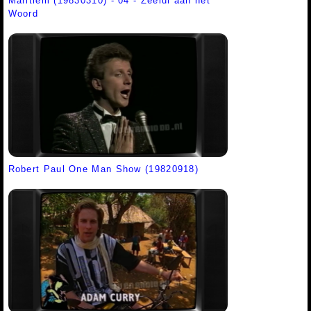
Maritiem (19830310) - 04 - Zeelui aan het
Woord
Robert Paul One Man Show (19820918)