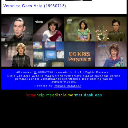
Veronica Goes Asia (19930713)
All content
©
2009-2026 tvenradiodb.nl - All Rights Reserved.
Niets van deze website mag worden vermenigvuldigd of openbaar worden
gemaakt zonder voorafgaande schriftelijke toestemming van de
auteurs/makers.
Powered by
Implano Data6ase
home
help mee
disclaimer
met dank aan