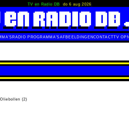
TV en Radio DB
do 6 aug 2026
MMA'S
RADIO PROGRAMMA'S
AFBEELDINGEN
CONTACT
TV OP
Oliebollen (2)