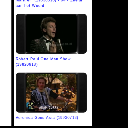
Maritiem (19830310) - 04 - Zeelui
aan het Woord
Robert Paul One Man Show
(19820918)
Veronica Goes Asia (19930713)