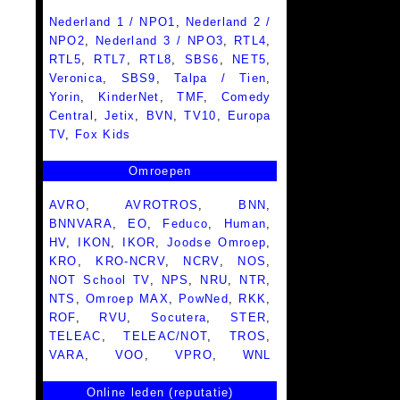
Nederland 1 / NPO1
,
Nederland 2 /
NPO2
,
Nederland 3 / NPO3
,
RTL4
,
RTL5
,
RTL7
,
RTL8
,
SBS6
,
NET5
,
Veronica
,
SBS9
,
Talpa / Tien
,
Yorin
,
KinderNet
,
TMF
,
Comedy
Central
,
Jetix
,
BVN
,
TV10
,
Europa
TV
,
Fox Kids
Omroepen
AVRO
,
AVROTROS
,
BNN
,
BNNVARA
,
EO
,
Feduco
,
Human
,
HV
,
IKON
,
IKOR
,
Joodse Omroep
,
KRO
,
KRO-NCRV
,
NCRV
,
NOS
,
NOT School TV
,
NPS
,
NRU
,
NTR
,
NTS
,
Omroep MAX
,
PowNed
,
RKK
,
ROF
,
RVU
,
Socutera
,
STER
,
TELEAC
,
TELEAC/NOT
,
TROS
,
VARA
,
VOO
,
VPRO
,
WNL
Online leden (reputatie)