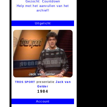
Gezocht: Countdown
Help met het aanvullen van het
archief!
Uitgelicht
presentatie
Jack van
TROS SPORT
Gelder
1984
Account