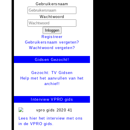
Gebruikersnaam
Wachtwoord
Inloggen
Registreer
Gebruikersnaam vergeten?
Wachtwoord vergeten?
Gidsen Gezocht!
Gezocht: TV Gidsen
Help met het aanvullen van het
archief!
Interview VPRO gids
Lees hier het interview met ons
in de VPRO gids.