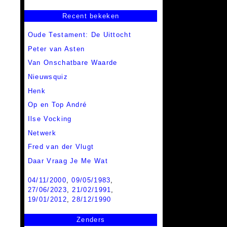
Recent bekeken
Oude Testament: De Uittocht
Peter van Asten
Van Onschatbare Waarde
Nieuwsquiz
Henk
Op en Top André
Ilse Vocking
Netwerk
Fred van der Vlugt
Daar Vraag Je Me Wat
04/11/2000
,
09/05/1983
,
27/06/2023
,
21/02/1991
,
19/01/2012
,
28/12/1990
Zenders