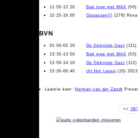
11:55-12:20
Bak mee met MAX
(50) 
15:25-16:00
Oppassen!!!
(278) Roxa
BVN
01:50-02:10
De Geknipte Gast
(111)
13:35-13:50
Bak mee met MAX
(50) 
13:50-14:10
De Geknipte Gast
(112)
23:35-00:40
Uit Het Leven
(20) 2023
Laatste keer:
Herman van der Zandt
Presen
<<
28/