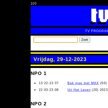
100
TV PROGRA
Zoek
Vrijdag, 29-12-2023
NPO 1
13:22-13:37
Bak mee met MAX
(50) 
22:03-23:08
Uit Het Leven
(20) 2023
NPO 2