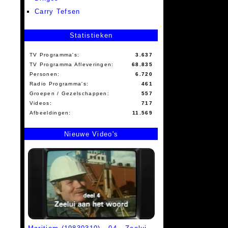
Carry Tefsen
Statistieken
TV Programma's:
3.637
TV Programma Afleveringen:
68.835
Personen:
6.720
Radio Programma's:
461
Groepen / Gezelschappen:
557
Videos:
717
Afbeeldingen:
11.569
Nieuwe Video's