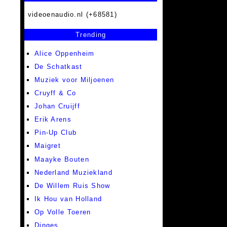
videoenaudio.nl (+68581)
Trending
Alice Oppenheim
De Schatkast
Muziek voor Miljoenen
Cruyff & Co
Johan Cruijff
Erik Arens
Pin-Up Club
Maigret
Maayke Bouten
Nederland Muziekland
De Willem Ruis Show
Ik Hou van Holland
Op Volle Toeren
Dinges