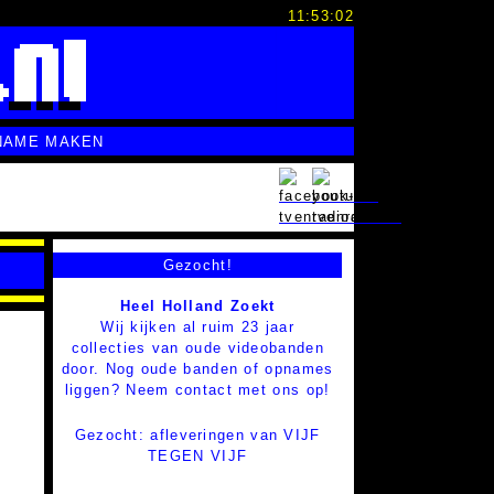
11:53:03
NAME MAKEN
Gezocht!
Heel Holland Zoekt
Wij kijken al ruim 23 jaar
collecties van oude videobanden
door. Nog oude banden of opnames
liggen? Neem contact met ons op!
Gezocht: afleveringen van VIJF
TEGEN VIJF