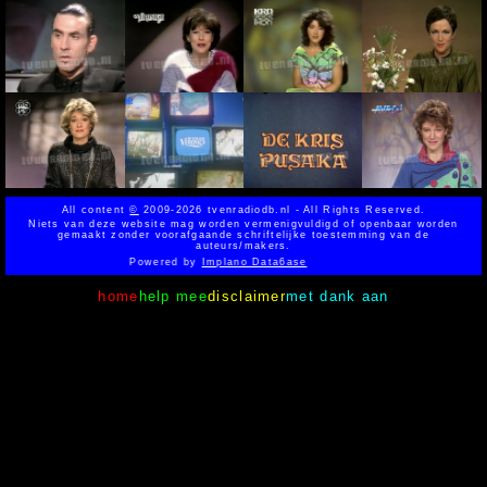
All content
©
2009-2026 tvenradiodb.nl - All Rights Reserved.
Niets van deze website mag worden vermenigvuldigd of openbaar worden
gemaakt zonder voorafgaande schriftelijke toestemming van de
auteurs/makers.
Powered by
Implano Data6ase
home
help mee
disclaimer
met dank aan