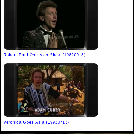
Robert Paul One Man Show (19820918)
Veronica Goes Asia (19930713)