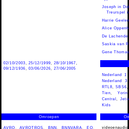
Joseph in Do
Treurspel i
Harrie Geele
Alice Oppen
De Lachende
Saskia van R
Gene Thoma
02/10/2003
,
25/12/1999
,
28/10/1967
,
09/12/1936
,
03/06/2026
,
27/06/2005
Nederland 1
Nederland 
RTL8
,
SBS6
Tien
,
Yorin
Central
,
Jeti
Kids
Omroepen
On
videoenaudio
AVRO
,
AVROTROS
,
BNN
,
BNNVARA
,
EO
,