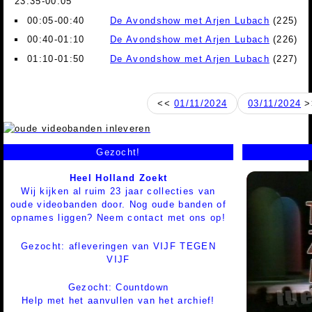
23:35-00:05
00:05-00:40
De Avondshow met Arjen Lubach
(225)
00:40-01:10
De Avondshow met Arjen Lubach
(226)
01:10-01:50
De Avondshow met Arjen Lubach
(227)
<<
01/11/2024
03/11/2024
>
Gezocht!
Heel Holland Zoekt
Wij kijken al ruim 23 jaar collecties van
oude videobanden door. Nog oude banden of
opnames liggen? Neem contact met ons op!
Gezocht: afleveringen van VIJF TEGEN
VIJF
Gezocht: Countdown
Help met het aanvullen van het archief!