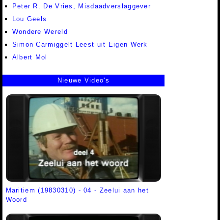
Peter R. De Vries, Misdaadverslaggever
Lou Geels
Wondere Wereld
Simon Carmiggelt Leest uit Eigen Werk
Albert Mol
Nieuwe Video's
Maritiem (19830310) - 04 - Zeelui aan het
Woord