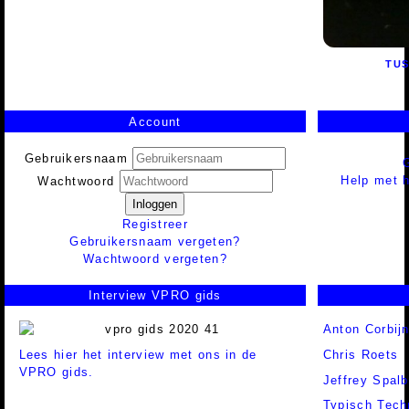
TUS
Account
Gebruikersnaam
Help met h
Wachtwoord
Inloggen
Registreer
Gebruikersnaam vergeten?
Wachtwoord vergeten?
Interview VPRO gids
Anton Corbij
Lees hier het interview met ons in de
Chris Roets
VPRO gids.
Jeffrey Spalb
Typisch Tech