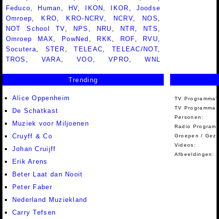
Feduco
,
Human
,
HV
,
IKON
,
IKOR
,
Joodse
Omroep
,
KRO
,
KRO-NCRV
,
NCRV
,
NOS
,
NOT School TV
,
NPS
,
NRU
,
NTR
,
NTS
,
Omroep MAX
,
PowNed
,
RKK
,
ROF
,
RVU
,
Socutera
,
STER
,
TELEAC
,
TELEAC/NOT
,
TROS
,
VARA
,
VOO
,
VPRO
,
WNL
Trending
Alice Oppenheim
TV Programma'
TV Programma A
De Schatkast
Personen:
Muziek voor Miljoenen
Radio Programm
Cruyff & Co
Groepen / Gez
Videos:
Johan Cruijff
Afbeeldingen:
Erik Arens
Beter Laat dan Nooit
Peter Faber
Nederland Muziekland
Carry Tefsen