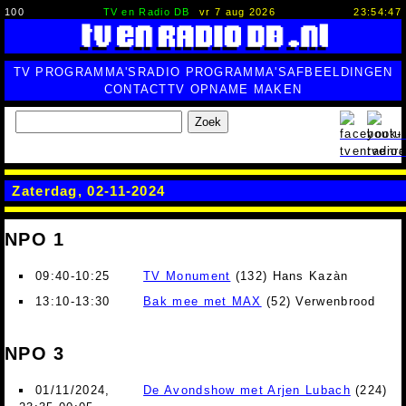
100
TV en Radio DB
vr 7 aug 2026
23:54:48
TV PROGRAMMA'S
RADIO PROGRAMMA'S
AFBEELDINGEN
CONTACT
TV OPNAME MAKEN
Zoek
Zaterdag, 02-11-2024
NPO 1
09:40-10:25
TV Monument
(132) Hans Kazàn
13:10-13:30
Bak mee met MAX
(52) Verwenbrood
NPO 3
01/11/2024,
De Avondshow met Arjen Lubach
(224)