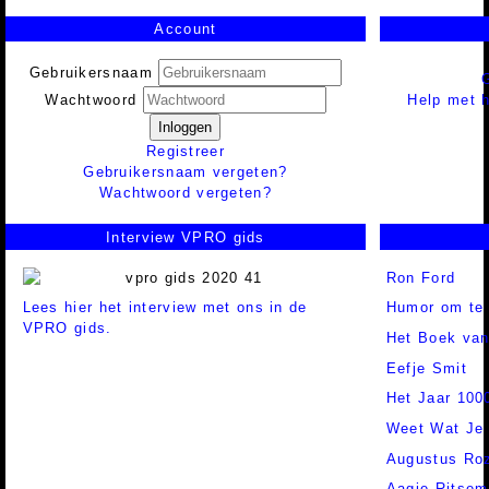
Account
Gebruikersnaam
Help met h
Wachtwoord
Inloggen
Registreer
Gebruikersnaam vergeten?
Wachtwoord vergeten?
Interview VPRO gids
Ron Ford
Lees hier het interview met ons in de
Humor om te
VPRO gids.
Het Boek van
Eefje Smit
Het Jaar 100
Weet Wat Je
Augustus Ro
Aagje Ritsem