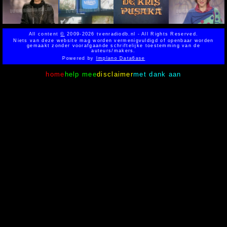
All content
©
2009-2026 tvenradiodb.nl - All Rights Reserved.
Niets van deze website mag worden vermenigvuldigd of openbaar worden
gemaakt zonder voorafgaande schriftelijke toestemming van de
auteurs/makers.
Powered by
Implano Data6ase
home
help mee
disclaimer
met dank aan