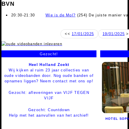
BVN
20:30-21:30
Wie is de Mol?
(254) De juiste manier va
<<
17/01/2025
19/01/2025
>
Gezocht!
Heel Holland Zoekt
Wij kijken al ruim 23 jaar collecties van
oude videobanden door. Nog oude banden of
opnames liggen? Neem contact met ons op!
Gezocht: afleveringen van VIJF TEGEN
VIJF
Gezocht: Countdown
Help met het aanvullen van het archief!
HOTEL SOPH