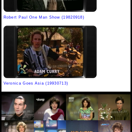
Robert Paul One Man Show (19820918)
Veronica Goes Asia (19930713)