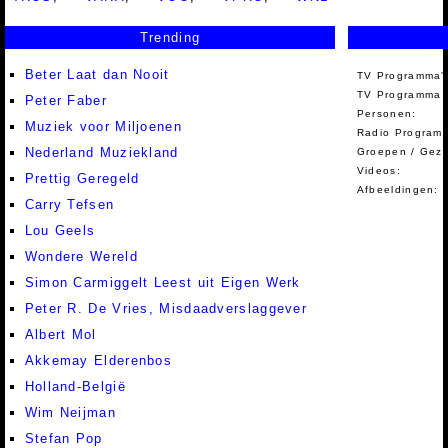
Trending
Beter Laat dan Nooit
TV Programma'
TV Programma A
Peter Faber
Personen:
Muziek voor Miljoenen
Radio Programm
Nederland Muziekland
Groepen / Gez
Videos:
Prettig Geregeld
Afbeeldingen:
Carry Tefsen
Lou Geels
Wondere Wereld
Simon Carmiggelt Leest uit Eigen Werk
Peter R. De Vries, Misdaadverslaggever
Albert Mol
Akkemay Elderenbos
Holland-België
Wim Neijman
Stefan Pop