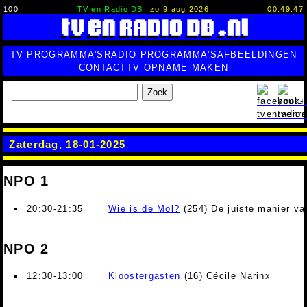
100
TV en Radio DB
zo 9 aug 2026
00:49:48
TV PROGRAMMA'S
RADIO PROGRAMMA'S
AFBEELDINGEN
CONTACT
TV OPNAME MAKEN
Zoek
Zaterdag, 18-01-2025
NPO 1
20:30-21:35
Wie is de Mol?
(254) De juiste manier va
NPO 2
12:30-13:00
Kloostergasten
(16) Cécile Narinx