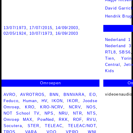
David Garric
Hendrik Bru
13/07/1973
,
17/07/2015
,
14/09/2003
,
02/05/1924
,
10/07/1973
,
16/09/2003
Nederland 1
Nederland 
RTL8
,
SBS6
Tien
,
Yorin
Central
,
Jeti
Kids
Omroepen
On
videoenaudio
AVRO
,
AVROTROS
,
BNN
,
BNNVARA
,
EO
,
Feduco
,
Human
,
HV
,
IKON
,
IKOR
,
Joodse
Omroep
,
KRO
,
KRO-NCRV
,
NCRV
,
NOS
,
NOT School TV
,
NPS
,
NRU
,
NTR
,
NTS
,
Omroep MAX
,
PowNed
,
RKK
,
ROF
,
RVU
,
Socutera
,
STER
,
TELEAC
,
TELEAC/NOT
,
TROS
,
VARA
,
VOO
,
VPRO
,
WNL