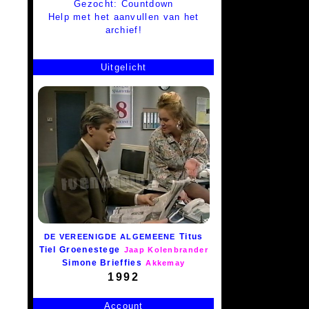
Gezocht: Countdown
Help met het aanvullen van het
archief!
Uitgelicht
Titus
DE VEREENIGDE ALGEMEENE
Tiel Groenestege
Jaap Kolenbrander
Simone Brieffies
Akkemay
1992
Account