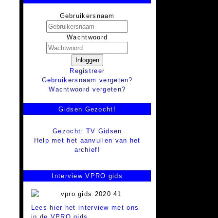
Gebruikersnaam
Wachtwoord
Inloggen
Registreer
Gebruikersnaam vergeten?
Wachtwoord vergeten?
Gidsen Gezocht!
Gezocht: TV Gidsen
Help met het aanvullen van het
archief!
Interview VPRO gids
Lees hier het interview met ons
in de VPRO gids.