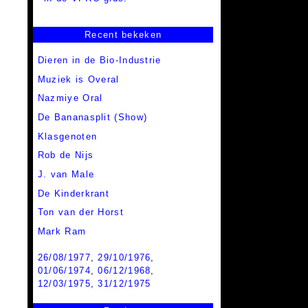
Recent bekeken
Dieren in de Bio-Industrie
Muziek is Overal
Nazmiye Oral
De Bananasplit (Show)
Klasgenoten
Rob de Nijs
J. van Male
De Kinderkrant
Ton van der Horst
Mark Ram
26/08/1977
,
29/10/1976
,
01/06/1974
,
06/12/1968
,
12/03/1975
,
31/12/1975