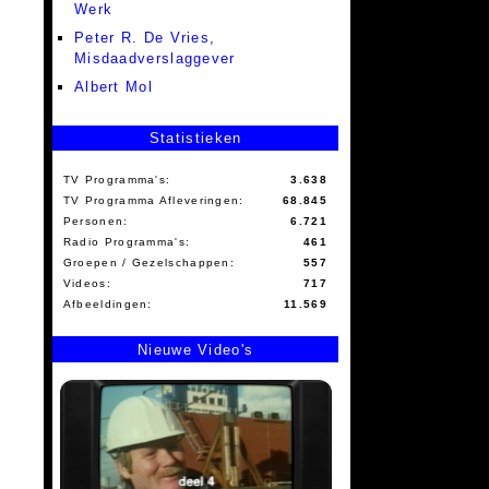
Werk
Peter R. De Vries,
Misdaadverslaggever
Albert Mol
Statistieken
TV Programma's:
3.638
TV Programma Afleveringen:
68.845
Personen:
6.721
Radio Programma's:
461
Groepen / Gezelschappen:
557
Videos:
717
Afbeeldingen:
11.569
Nieuwe Video's