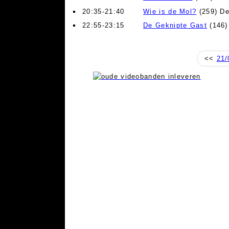
20:35-21:40
Wie is de Mol?
(259) De
22:55-23:15
De Geknipte Gast
(146)
<<
21/