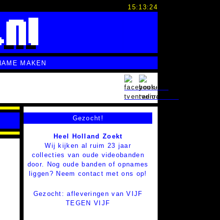
15:13:25
NAME MAKEN
Gezocht!
Heel Holland Zoekt
Wij kijken al ruim 23 jaar
collecties van oude videobanden
door. Nog oude banden of opnames
liggen? Neem contact met ons op!
Gezocht: afleveringen van VIJF
TEGEN VIJF