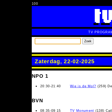
100
TV PROGRA
Zoek
Zaterdag, 22-02-2025
NPO 1
20:30-21:40
Wie is de Mol?
(259) De
BVN
08:35-09:15
TV Monument
(138) Cat