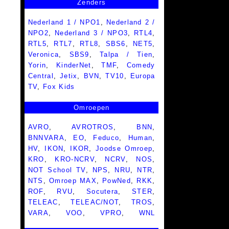
Zenders
Nederland 1 / NPO1
,
Nederland 2 /
NPO2
,
Nederland 3 / NPO3
,
RTL4
,
RTL5
,
RTL7
,
RTL8
,
SBS6
,
NET5
,
Veronica
,
SBS9
,
Talpa / Tien
,
Yorin
,
KinderNet
,
TMF
,
Comedy
Central
,
Jetix
,
BVN
,
TV10
,
Europa
TV
,
Fox Kids
Omroepen
AVRO
,
AVROTROS
,
BNN
,
BNNVARA
,
EO
,
Feduco
,
Human
,
HV
,
IKON
,
IKOR
,
Joodse Omroep
,
KRO
,
KRO-NCRV
,
NCRV
,
NOS
,
NOT School TV
,
NPS
,
NRU
,
NTR
,
NTS
,
Omroep MAX
,
PowNed
,
RKK
,
ROF
,
RVU
,
Socutera
,
STER
,
TELEAC
,
TELEAC/NOT
,
TROS
,
VARA
,
VOO
,
VPRO
,
WNL