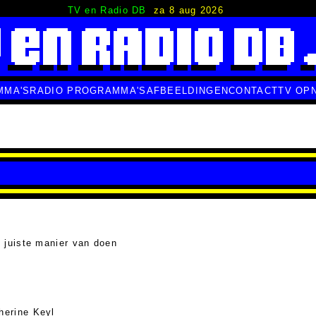
TV en Radio DB
za 8 aug 2026
MMA'S
RADIO PROGRAMMA'S
AFBEELDINGEN
CONTACT
TV OP
 juiste manier van doen
herine Keyl