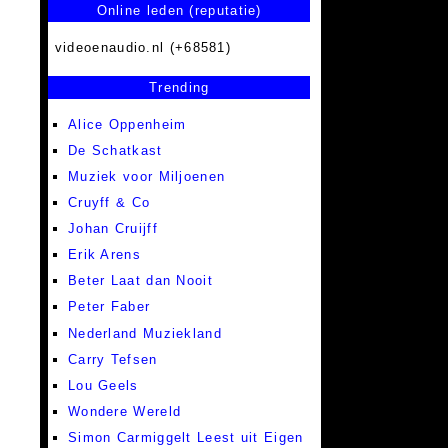
Online leden (reputatie)
videoenaudio.nl (+68581)
Trending
Alice Oppenheim
De Schatkast
Muziek voor Miljoenen
Cruyff & Co
Johan Cruijff
Erik Arens
Beter Laat dan Nooit
Peter Faber
Nederland Muziekland
Carry Tefsen
Lou Geels
Wondere Wereld
Simon Carmiggelt Leest uit Eigen