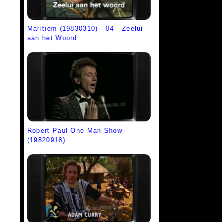
Maritiem (19830310) - 04 - Zeelui
aan het Woord
Robert Paul One Man Show
(19820918)