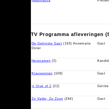
Hadimassa
Presen
TV Programma afleveringen (
De Geknipte Gast
(163) Annemarie
Gast
Oster
Herexamen
(3)
Kandid
Klasgenoten
(108)
Gast
'n Stuk of 2
(22)
Geïnte
Zo Vader, Zo Zoon
(244)
Gast