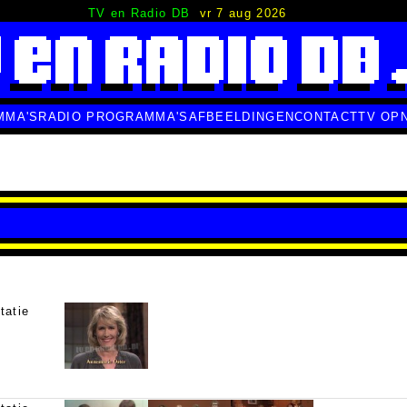
TV en Radio DB
vr 7 aug 2026
MMA'S
RADIO PROGRAMMA'S
AFBEELDINGEN
CONTACT
TV OP
tatie