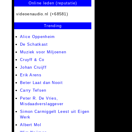
Online leden (reputatie)
videoenaudio.nl (+68581)
Trending
Alice Oppenheim
De Schatkast
Muziek voor Miljoenen
Cruyff & Co
Johan Cruijff
Erik Arens
Beter Laat dan Nooit
Carry Tefsen
Peter R. De Vries,
Misdaadverslaggever
Simon Carmiggelt Leest uit Eigen
Werk
Albert Mol