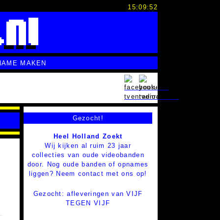
15:09:52
NAME MAKEN
Gezocht!
Heel Holland Zoekt
Wij kijken al ruim 23 jaar
collecties van oude videobanden
door. Nog oude banden of opnames
liggen? Neem contact met ons op!
Gezocht: afleveringen van VIJF
TEGEN VIJF