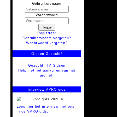
Gebruikersnaam
Wachtwoord
Inloggen
Registreer
Gebruikersnaam vergeten?
Wachtwoord vergeten?
Gidsen Gezocht!
Gezocht: TV Gidsen
Help met het aanvullen van het
archief!
Interview VPRO gids
Lees hier het interview met ons
in de VPRO gids.