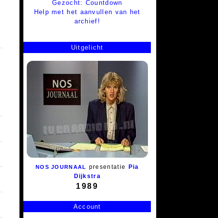
Gezocht: Countdown
Help met het aanvullen van het
archief!
Uitgelicht
presentatie
Pia
NOS JOURNAAL
Dijkstra
1989
Account