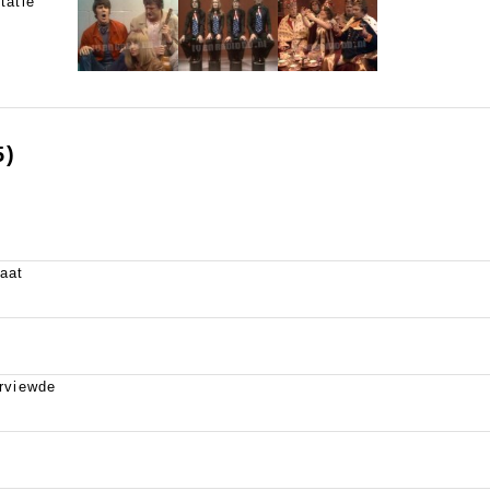
tatie
5)
aat
rviewde