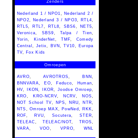
Zenders
Nederland 1 / NPO1
,
Nederland 2 /
NPO2
,
Nederland 3 / NPO3
,
RTL4
,
RTL5
,
RTL7
,
RTL8
,
SBS6
,
NET5
,
Veronica
,
SBS9
,
Talpa / Tien
,
Yorin
,
KinderNet
,
TMF
,
Comedy
Central
,
Jetix
,
BVN
,
TV10
,
Europa
TV
,
Fox Kids
Omroepen
AVRO
,
AVROTROS
,
BNN
,
BNNVARA
,
EO
,
Feduco
,
Human
,
HV
,
IKON
,
IKOR
,
Joodse Omroep
,
KRO
,
KRO-NCRV
,
NCRV
,
NOS
,
NOT School TV
,
NPS
,
NRU
,
NTR
,
NTS
,
Omroep MAX
,
PowNed
,
RKK
,
ROF
,
RVU
,
Socutera
,
STER
,
TELEAC
,
TELEAC/NOT
,
TROS
,
VARA
,
VOO
,
VPRO
,
WNL