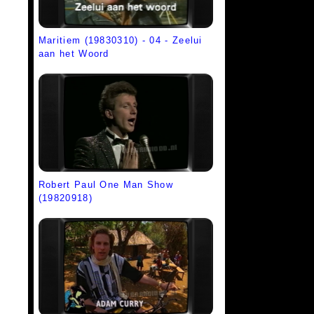
Maritiem (19830310) - 04 - Zeelui
aan het Woord
Robert Paul One Man Show
(19820918)