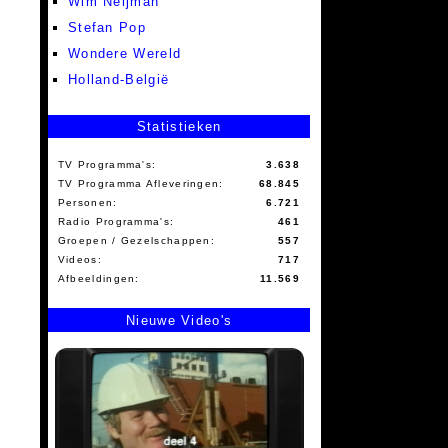
Wim Neijman
Stefan Pop
Wondere Wereld
Holland-België
Statistieken
TV Programma's:
3.638
TV Programma Afleveringen:
68.845
Personen:
6.721
Radio Programma's:
461
Groepen / Gezelschappen:
557
Videos:
717
Afbeeldingen:
11.569
Nieuwe Video's