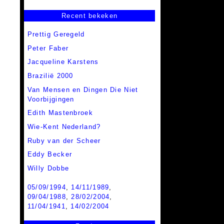
Recent bekeken
Prettig Geregeld
Peter Faber
Jacqueline Karstens
Brazilië 2000
Van Mensen en Dingen Die Niet
Voorbijgingen
Edith Mastenbroek
Wie-Kent Nederland?
Ruby van der Scheer
Eddy Becker
Willy Dobbe
05/09/1994
,
14/11/1989
,
09/04/1988
,
28/02/2004
,
11/04/1941
,
14/02/2004