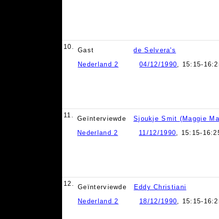
10.
Gast
de Selvera's
Nederland 2
04/12/1990
, 15:15-16:2
11.
Geïnterviewde
Sjoukje Smit (Maggie Ma
Nederland 2
11/12/1990
, 15:15-16:2
12.
Geïnterviewde
Eddy Christiani
Nederland 2
18/12/1990
, 15:15-16:2