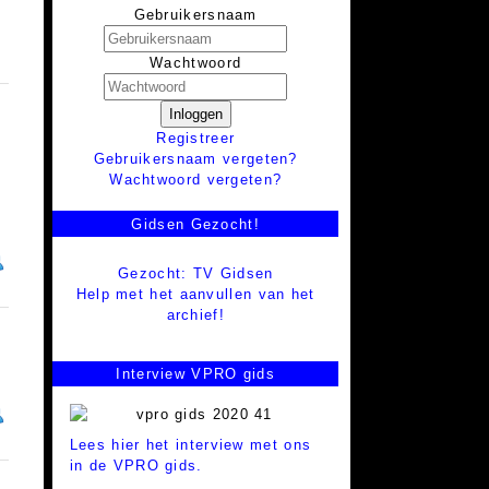
Gebruikersnaam
Wachtwoord
Inloggen
Registreer
Gebruikersnaam vergeten?
Wachtwoord vergeten?
Gidsen Gezocht!
Gezocht: TV Gidsen
Help met het aanvullen van het
archief!
Interview VPRO gids
Lees hier het interview met ons
in de VPRO gids.