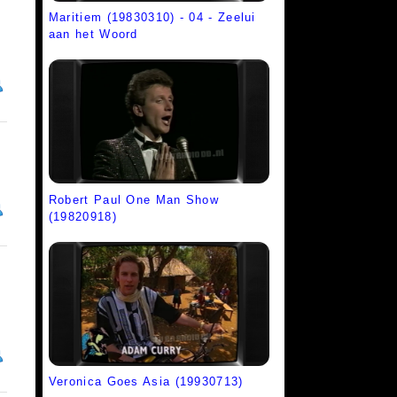
Maritiem (19830310) - 04 - Zeelui
aan het Woord
Robert Paul One Man Show
(19820918)
Veronica Goes Asia (19930713)