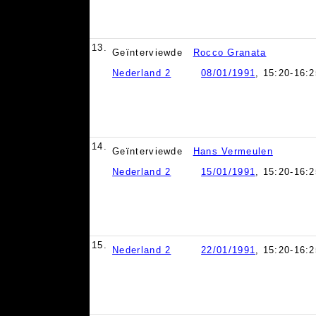
13.
Geïnterviewde
Rocco Granata
Nederland 2
08/01/1991
, 15:20-16:2
14.
Geïnterviewde
Hans Vermeulen
Nederland 2
15/01/1991
, 15:20-16:2
15.
Nederland 2
22/01/1991
, 15:20-16:2