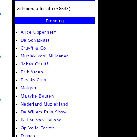
videoenaudio.nl (+68543)
Trending
Alice Oppenheim
De Schatkast
Cruyff & Co
Muziek voor Miljoenen
Johan Cruijff
Erik Arens
Pin-Up Club
Maigret
Maayke Bouten
Nederland Muziekland
De Willem Ruis Show
Ik Hou van Holland
Op Volle Toeren
Dinges