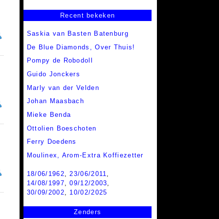
Recent bekeken
Saskia van Basten Batenburg
De Blue Diamonds, Over Thuis!
Pompy de Robodoll
Guido Jonckers
Marly van der Velden
Johan Maasbach
Mieke Benda
Ottolien Boeschoten
Ferry Doedens
Moulinex,
Arom-Extra Koffiezetter
18/06/1962
,
23/06/2011
,
14/08/1997
,
09/12/2003
,
30/09/2002
,
10/02/2025
Zenders