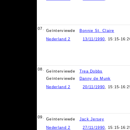
07.
Geïnterviewde
Bonnie St. Claire
Nederland 2
13/11/1990
, 15:15-16:2
08.
Geïnterviewde
Trea Dobbs
Geïnterviewde
Danny de Munk
Nederland 2
20/11/1990
, 15:15-16:2
09.
Geïnterviewde
Jack Jersey
Nederland 2
27/11/1990
, 15:15-16:2