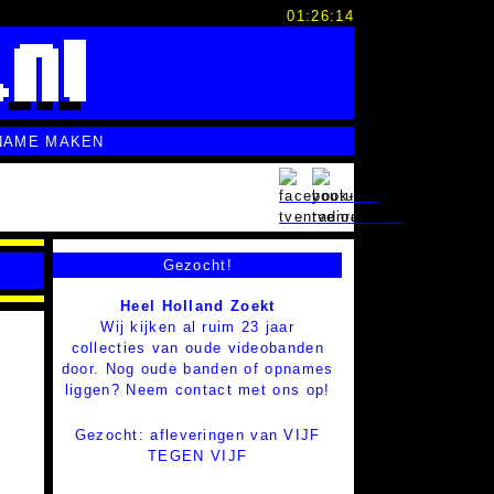
01:26:15
NAME MAKEN
Gezocht!
Heel Holland Zoekt
Wij kijken al ruim 23 jaar
collecties van oude videobanden
door. Nog oude banden of opnames
liggen? Neem contact met ons op!
Gezocht: afleveringen van VIJF
TEGEN VIJF