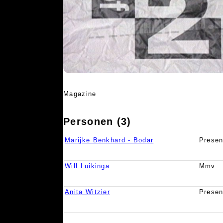
Magazine
Personen (3)
Marijke Benkhard - Bodar
Presen
Will Luikinga
Mmv
Anita Witzier
Presen