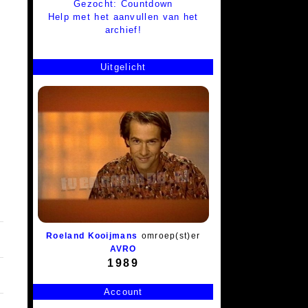
Gezocht: Countdown
Help met het aanvullen van het
archief!
Uitgelicht
Roeland Kooijmans
omroep(st)er
AVRO
1989
Account