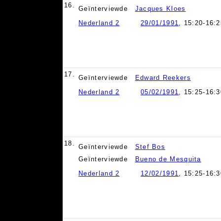
16.
Geïnterviewde
Jacques Kloes
Nederland 2
29/01/1991
, 15:20-16:2
17.
Geïnterviewde
Edward Reekers
Nederland 2
05/02/1991
, 15:25-16:3
18.
Geïnterviewde
Stef Bos
Geïnterviewde
Bueno de Mesquita
Nederland 2
12/02/1991
, 15:25-16:3