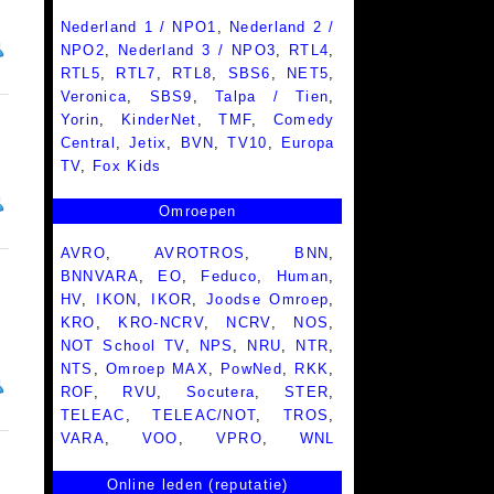
Nederland 1 / NPO1
,
Nederland 2 /
NPO2
,
Nederland 3 / NPO3
,
RTL4
,
RTL5
,
RTL7
,
RTL8
,
SBS6
,
NET5
,
Veronica
,
SBS9
,
Talpa / Tien
,
Yorin
,
KinderNet
,
TMF
,
Comedy
Central
,
Jetix
,
BVN
,
TV10
,
Europa
TV
,
Fox Kids
Omroepen
AVRO
,
AVROTROS
,
BNN
,
BNNVARA
,
EO
,
Feduco
,
Human
,
HV
,
IKON
,
IKOR
,
Joodse Omroep
,
KRO
,
KRO-NCRV
,
NCRV
,
NOS
,
NOT School TV
,
NPS
,
NRU
,
NTR
,
NTS
,
Omroep MAX
,
PowNed
,
RKK
,
ROF
,
RVU
,
Socutera
,
STER
,
TELEAC
,
TELEAC/NOT
,
TROS
,
VARA
,
VOO
,
VPRO
,
WNL
Online leden (reputatie)