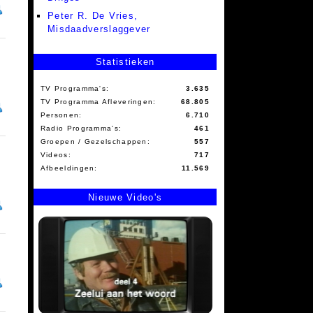
Peter R. De Vries,
Misdaadverslaggever
Statistieken
TV Programma's:
3.635
TV Programma Afleveringen:
68.805
Personen:
6.710
Radio Programma's:
461
Groepen / Gezelschappen:
557
Videos:
717
Afbeeldingen:
11.569
Nieuwe Video's