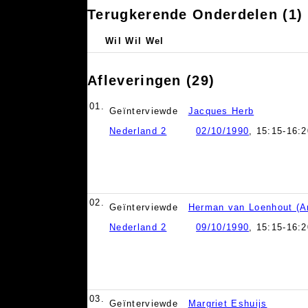
Terugkerende Onderdelen (1)
Wil Wil Wel
Afleveringen (29)
01.
Geïnterviewde
Jacques Herb
Nederland 2
02/10/1990
, 15:15-16:2
02.
Geïnterviewde
Herman van Loenhout (A
Nederland 2
09/10/1990
, 15:15-16:2
03.
Geïnterviewde
Margriet Eshuijs