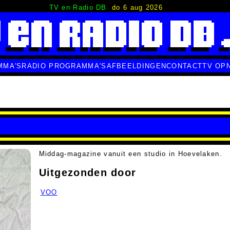
TV en Radio DB
do 6 aug 2026
MMA'S
RADIO PROGRAMMA'S
AFBEELDINGEN
CONTACT
TV OP
Middag-magazine vanuit een studio in Hoevelaken.
Uitgezonden door
VOO