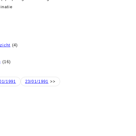
inatie
zicht
(4)
g
(16)
01/1991
23/01/1991
>>