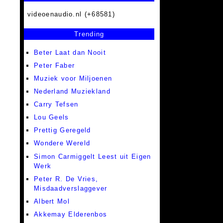
videoenaudio.nl (+68581)
Trending
Beter Laat dan Nooit
Peter Faber
Muziek voor Miljoenen
Nederland Muziekland
Carry Tefsen
Lou Geels
Prettig Geregeld
Wondere Wereld
Simon Carmiggelt Leest uit Eigen
Werk
Peter R. De Vries,
Misdaadverslaggever
Albert Mol
Akkemay Elderenbos