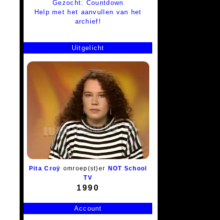
Gezocht: Countdown
Help met het aanvullen van het
archief!
Uitgelicht
Pita Croÿ
omroep(st)er
NOT School
TV
1990
Account