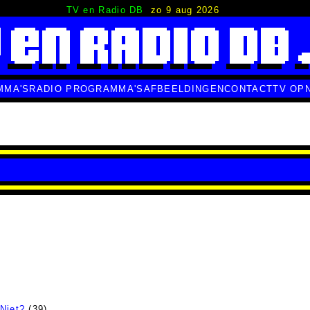
TV en Radio DB
zo 9 aug 2026
MMA'S
RADIO PROGRAMMA'S
AFBEELDINGEN
CONTACT
TV OP
 Niet?
(39)