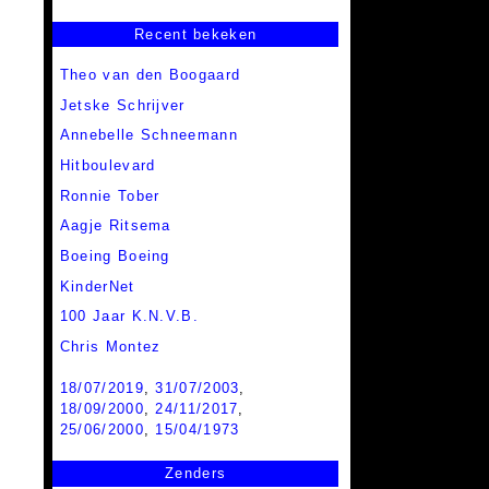
Recent bekeken
Theo van den Boogaard
Jetske Schrijver
Annebelle Schneemann
Hitboulevard
Ronnie Tober
Aagje Ritsema
Boeing Boeing
KinderNet
100 Jaar K.N.V.B.
Chris Montez
18/07/2019
,
31/07/2003
,
18/09/2000
,
24/11/2017
,
25/06/2000
,
15/04/1973
Zenders