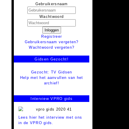
Gebruikersnaam
Wachtwoord
Inloggen
Registreer
Gebruikersnaam vergeten?
Wachtwoord vergeten?
Gidsen Gezocht!
Gezocht: TV Gidsen
Help met het aanvullen van het
archief!
Interview VPRO gids
Lees hier het interview met ons
in de VPRO gids.