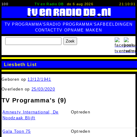
100
TV en Radio DB
do 6 aug 2026
21:10:02
TV PROGRAMMA'S
RADIO PROGRAMMA'S
AFBEELDINGEN
CONTACT
TV OPNAME MAKEN
Zoek
Liesbeth List
Geboren op
12/12/1941
Overleden op
25/03/2020
TV Programma's (9)
Amnesty International, De
Optreden
Noodzaak Blijft
Gala Toon 75
Optreden