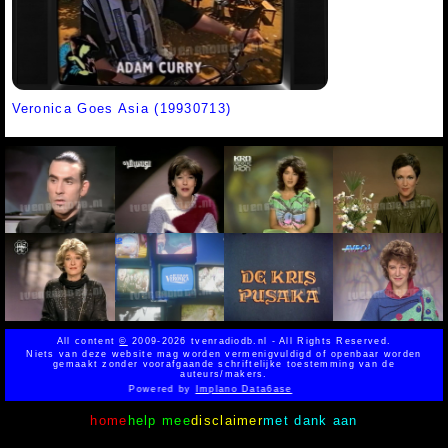
Veronica Goes Asia (19930713)
All content
©
2009-2026 tvenradiodb.nl - All Rights Reserved.
Niets van deze website mag worden vermenigvuldigd of openbaar worden
gemaakt zonder voorafgaande schriftelijke toestemming van de
auteurs/makers.
Powered by
Implano Data6ase
home
help mee
disclaimer
met dank aan