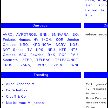
RTL8
,
SBS6
Tien
,
Yorin
Central
,
Jeti
Kids
Omroepen
On
videoenaudio
AVRO
,
AVROTROS
,
BNN
,
BNNVARA
,
EO
,
Feduco
,
Human
,
HV
,
IKON
,
IKOR
,
Joodse
Omroep
,
KRO
,
KRO-NCRV
,
NCRV
,
NOS
,
NOT School TV
,
NPS
,
NRU
,
NTR
,
NTS
,
Omroep MAX
,
PowNed
,
RKK
,
ROF
,
RVU
,
Socutera
,
STER
,
TELEAC
,
TELEAC/NOT
,
TROS
,
VARA
,
VOO
,
VPRO
,
WNL
Trending
Alice Oppenheim
TV Programma'
TV Programma A
De Schatkast
Personen:
Cruyff & Co
Radio Programm
Muziek voor Miljoenen
Groepen / Gez
Videos: