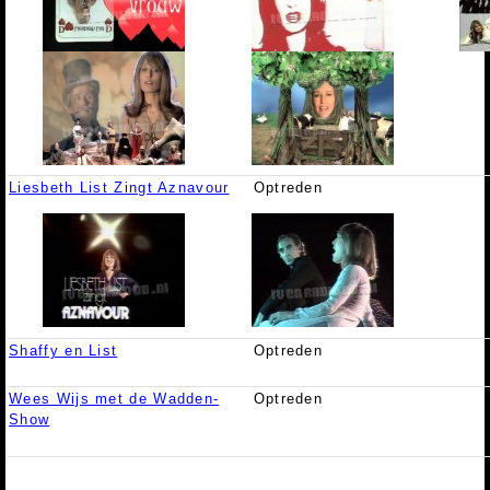
Liesbeth List Zingt Aznavour
Optreden
Shaffy en List
Optreden
Wees Wijs met de Wadden-
Optreden
Show