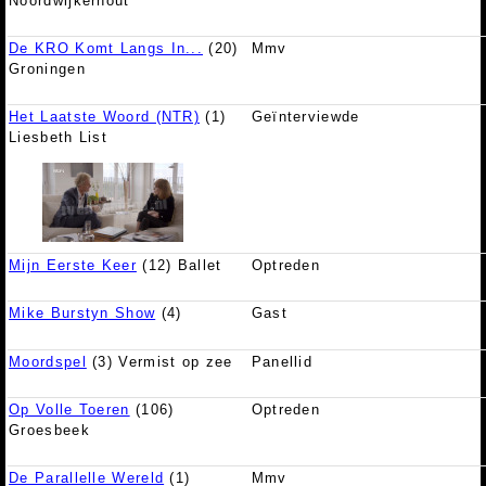
Noordwijkerhout
De KRO Komt Langs In...
(20)
Mmv
Groningen
Het Laatste Woord (NTR)
(1)
Geïnterviewde
Liesbeth List
Mijn Eerste Keer
(12) Ballet
Optreden
Mike Burstyn Show
(4)
Gast
Moordspel
(3) Vermist op zee
Panellid
Op Volle Toeren
(106)
Optreden
Groesbeek
De Parallelle Wereld
(1)
Mmv