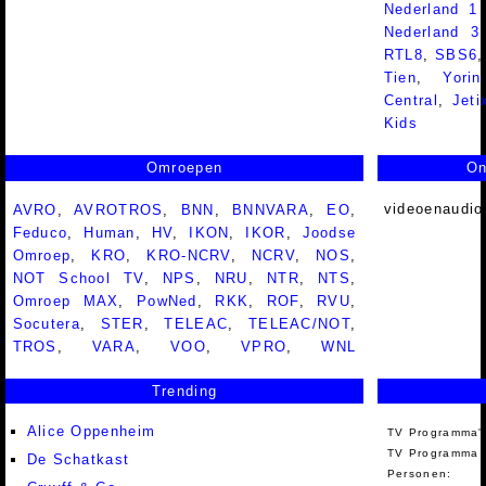
Nederland 1
Nederland 
RTL8
,
SBS6
Tien
,
Yorin
Central
,
Jeti
Kids
Omroepen
On
videoenaudio
AVRO
,
AVROTROS
,
BNN
,
BNNVARA
,
EO
,
Feduco
,
Human
,
HV
,
IKON
,
IKOR
,
Joodse
Omroep
,
KRO
,
KRO-NCRV
,
NCRV
,
NOS
,
NOT School TV
,
NPS
,
NRU
,
NTR
,
NTS
,
Omroep MAX
,
PowNed
,
RKK
,
ROF
,
RVU
,
Socutera
,
STER
,
TELEAC
,
TELEAC/NOT
,
TROS
,
VARA
,
VOO
,
VPRO
,
WNL
Trending
Alice Oppenheim
TV Programma'
TV Programma A
De Schatkast
Personen: