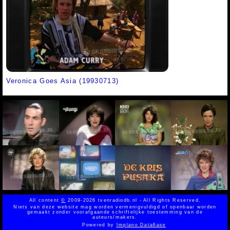
Veronica Goes Asia (19930713)
All content
©
2009-2026 tvenradiodb.nl - All Rights Reserved.
Niets van deze website mag worden vermenigvuldigd of openbaar worden
gemaakt zonder voorafgaande schriftelijke toestemming van de
auteurs/makers.
Powered by
Implano Data6ase