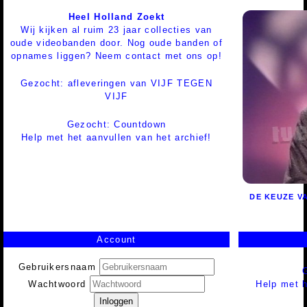
Heel Holland Zoekt
Wij kijken al ruim 23 jaar collecties van
oude videobanden door. Nog oude banden of
opnames liggen? Neem contact met ons op!
Gezocht: afleveringen van VIJF TEGEN
VIJF
Gezocht: Countdown
Help met het aanvullen van het archief!
DE KEUZE V
Account
Gebruikersnaam
Help met h
Wachtwoord
Inloggen