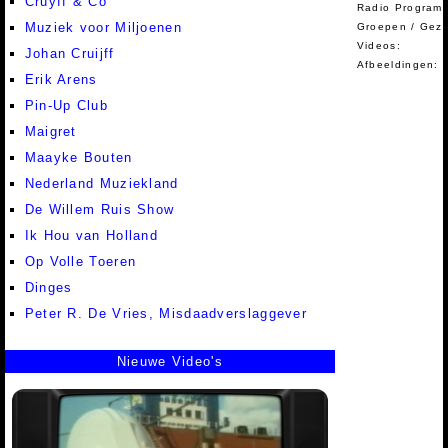
Cruyff & Co
Radio Programm
Muziek voor Miljoenen
Groepen / Gez
Videos:
Johan Cruijff
Afbeeldingen:
Erik Arens
Pin-Up Club
Maigret
Maayke Bouten
Nederland Muziekland
De Willem Ruis Show
Ik Hou van Holland
Op Volle Toeren
Dinges
Peter R. De Vries, Misdaadverslaggever
Nieuwe Video's