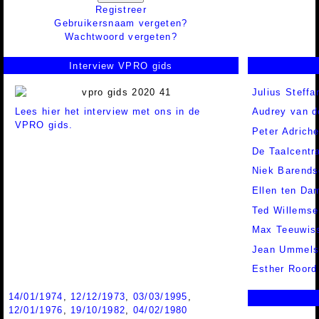
Registreer
Gebruikersnaam vergeten?
Wachtwoord vergeten?
Interview VPRO gids
Julius Steffa
Lees hier het interview met ons in de
Audrey van d
VPRO gids.
Peter Adrich
De Taalcentr
Niek Barend
Ellen ten D
Ted Willemse
Max Teeuwis
Jean Ummel
Esther Roord
14/01/1974
,
12/12/1973
,
03/03/1995
,
12/01/1976
,
19/10/1982
,
04/02/1980