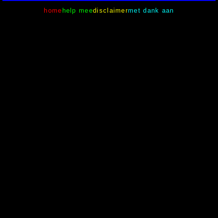
home
help mee
disclaimer
met dank aan