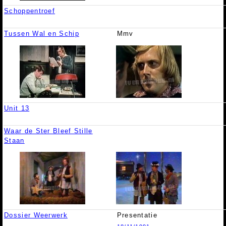
Schoppentroef
Tussen Wal en Schip
Mmv
Unit 13
Waar de Ster Bleef Stille
Staan
Dossier Weerwerk
Presentatie