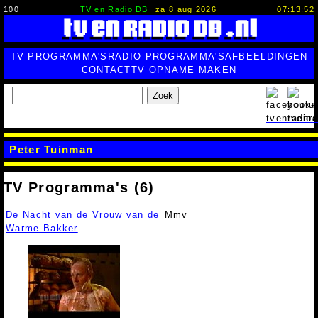
100
TV en Radio DB
za 8 aug 2026
07:13:52
TV PROGRAMMA'S
RADIO PROGRAMMA'S
AFBEELDINGEN
CONTACT
TV OPNAME MAKEN
Zoek
Peter Tuinman
TV Programma's (6)
De Nacht van de Vrouw van de
Mmv
Warme Bakker