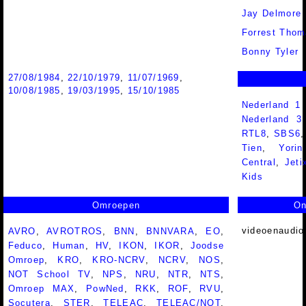
Jay Delmore
Forrest Thom
Bonny Tyler
27/08/1984
,
22/10/1979
,
11/07/1969
,
10/08/1985
,
19/03/1995
,
15/10/1985
Nederland 1
Nederland 
RTL8
,
SBS6
Tien
,
Yorin
Central
,
Jeti
Kids
Omroepen
On
videoenaudio
AVRO
,
AVROTROS
,
BNN
,
BNNVARA
,
EO
,
Feduco
,
Human
,
HV
,
IKON
,
IKOR
,
Joodse
Omroep
,
KRO
,
KRO-NCRV
,
NCRV
,
NOS
,
NOT School TV
,
NPS
,
NRU
,
NTR
,
NTS
,
Omroep MAX
,
PowNed
,
RKK
,
ROF
,
RVU
,
Socutera
,
STER
,
TELEAC
,
TELEAC/NOT
,