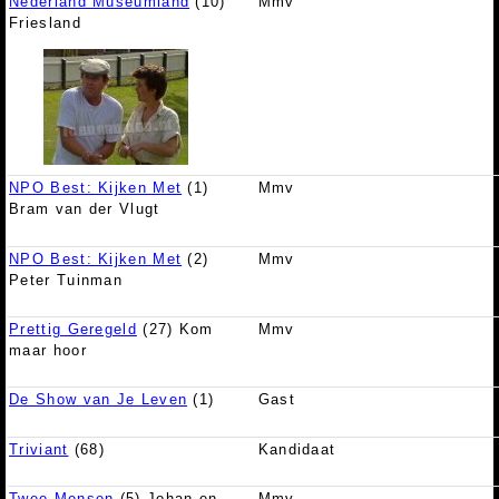
Nederland Museumland
(10)
Mmv
Friesland
NPO Best: Kijken Met
(1)
Mmv
Bram van der Vlugt
NPO Best: Kijken Met
(2)
Mmv
Peter Tuinman
Prettig Geregeld
(27) Kom
Mmv
maar hoor
De Show van Je Leven
(1)
Gast
Triviant
(68)
Kandidaat
Twee Mensen
(5) Johan en
Mmv