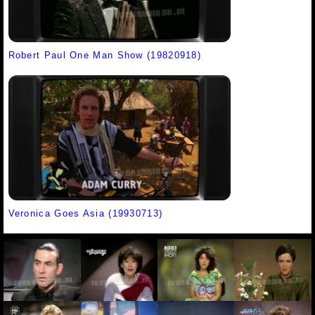
Robert Paul One Man Show (19820918)
Veronica Goes Asia (19930713)