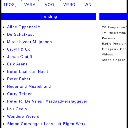
TROS
,
VARA
,
VOO
,
VPRO
,
WNL
Trending
Alice Oppenheim
TV Programma'
TV Programma A
De Schatkast
Personen:
Muziek voor Miljoenen
Radio Programm
Cruyff & Co
Groepen / Gez
Videos:
Johan Cruijff
Afbeeldingen:
Erik Arens
Beter Laat dan Nooit
Peter Faber
Nederland Muziekland
Carry Tefsen
Peter R. De Vries, Misdaadverslaggever
Lou Geels
Wondere Wereld
Simon Carmiggelt Leest uit Eigen Werk