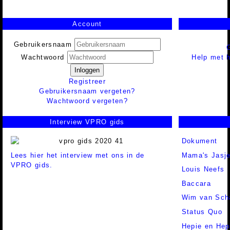
Account
Gebruikersnaam
Help met h
Wachtwoord
Inloggen
Registreer
Gebruikersnaam vergeten?
Wachtwoord vergeten?
Interview VPRO gids
Dokument
Lees hier het interview met ons in de
Mama's Jasj
VPRO gids.
Louis Neefs
Baccara
Wim van Sch
Status Quo
Hepie en Hep