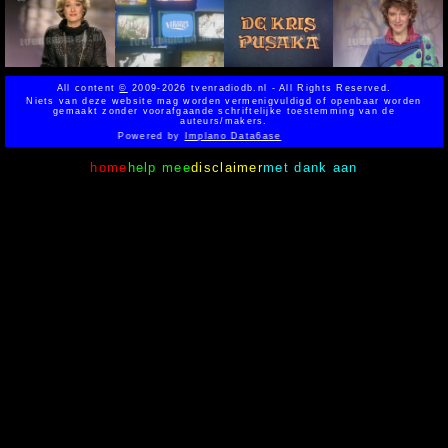
All content
©
2009-2026 tvenradiodb.nl - All Rights Reserved.
Niets van deze website mag worden vermenigvuldigd of openbaar worden
gemaakt zonder voorafgaande schriftelijke toestemming van de
auteurs/makers.
Powered by
Implano Data6ase
home
help mee
disclaimer
met dank aan