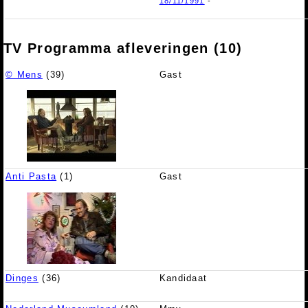
18/11/1991
-
TV Programma afleveringen (10)
© Mens
(39)
Gast
Anti Pasta
(1)
Gast
Dinges
(36)
Kandidaat