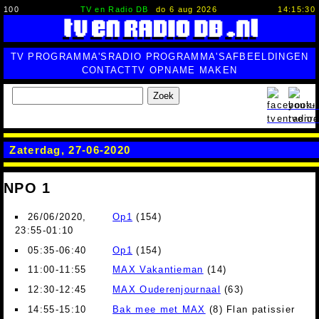
100
TV en Radio DB
do 6 aug 2026
14:15:30
TV PROGRAMMA'S
RADIO PROGRAMMA'S
AFBEELDINGEN
CONTACT
TV OPNAME MAKEN
Zoek
Zaterdag, 27-06-2020
NPO 1
26/06/2020,
Op1
(154)
23:55-01:10
05:35-06:40
Op1
(154)
11:00-11:55
MAX Vakantieman
(14)
12:30-12:45
MAX Ouderenjournaal
(63)
14:55-15:10
Bak mee met MAX
(8) Flan patissier