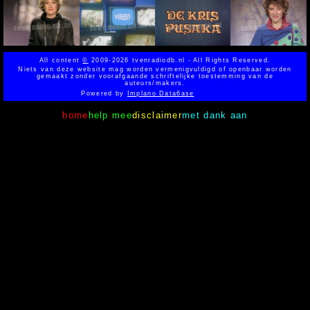
All content
©
2009-2026 tvenradiodb.nl - All Rights Reserved.
Niets van deze website mag worden vermenigvuldigd of openbaar worden
gemaakt zonder voorafgaande schriftelijke toestemming van de
auteurs/makers.
Powered by
Implano Data6ase
home
help mee
disclaimer
met dank aan