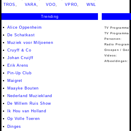
TROS
,
VARA
,
VOO
,
VPRO
,
WNL
Trending
Alice Oppenheim
TV Programma'
TV Programma A
De Schatkast
Personen:
Muziek voor Miljoenen
Radio Programm
Cruyff & Co
Groepen / Gez
Videos:
Johan Cruijff
Afbeeldingen:
Erik Arens
Pin-Up Club
Maigret
Maayke Bouten
Nederland Muziekland
De Willem Ruis Show
Ik Hou van Holland
Op Volle Toeren
Dinges