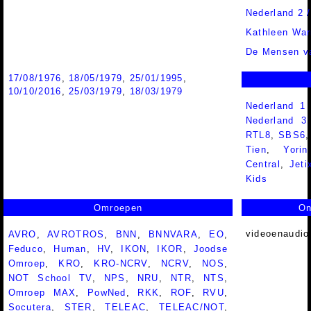
Nederland 2 
Kathleen War
De Mensen va
17/08/1976
,
18/05/1979
,
25/01/1995
,
10/10/2016
,
25/03/1979
,
18/03/1979
Nederland 1
Nederland 
RTL8
,
SBS6
Tien
,
Yorin
Central
,
Jeti
Kids
Omroepen
On
videoenaudio
AVRO
,
AVROTROS
,
BNN
,
BNNVARA
,
EO
,
Feduco
,
Human
,
HV
,
IKON
,
IKOR
,
Joodse
Omroep
,
KRO
,
KRO-NCRV
,
NCRV
,
NOS
,
NOT School TV
,
NPS
,
NRU
,
NTR
,
NTS
,
Omroep MAX
,
PowNed
,
RKK
,
ROF
,
RVU
,
Socutera
,
STER
,
TELEAC
,
TELEAC/NOT
,