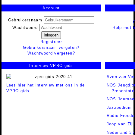
Account
Gebruikersnaam
Help met h
Wachtwoord
Inloggen
Registreer
Gebruikersnaam vergeten?
Wachtwoord vergeten?
Interview VPRO gids
Sven van Vee
Lees hier het interview met ons in de
NOS Jeugdjou
VPRO gids.
Presentato
NOS Journaa
Jazzpodium
Radio Freed
Joop van Zijl
Nederland 3 