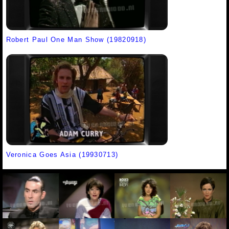
Robert Paul One Man Show (19820918)
Veronica Goes Asia (19930713)