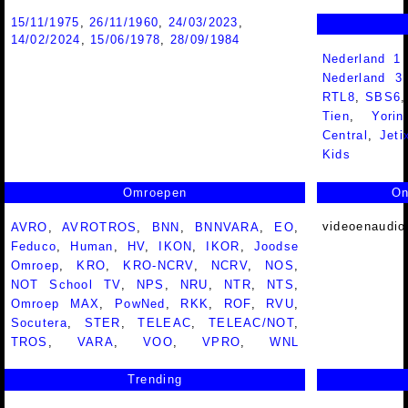
15/11/1975
,
26/11/1960
,
24/03/2023
,
14/02/2024
,
15/06/1978
,
28/09/1984
Nederland 1
Nederland 
RTL8
,
SBS6
Tien
,
Yorin
Central
,
Jeti
Kids
Omroepen
On
videoenaudio
AVRO
,
AVROTROS
,
BNN
,
BNNVARA
,
EO
,
Feduco
,
Human
,
HV
,
IKON
,
IKOR
,
Joodse
Omroep
,
KRO
,
KRO-NCRV
,
NCRV
,
NOS
,
NOT School TV
,
NPS
,
NRU
,
NTR
,
NTS
,
Omroep MAX
,
PowNed
,
RKK
,
ROF
,
RVU
,
Socutera
,
STER
,
TELEAC
,
TELEAC/NOT
,
TROS
,
VARA
,
VOO
,
VPRO
,
WNL
Trending