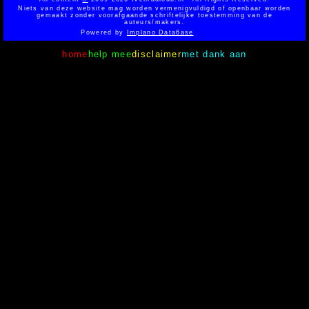
Niets van deze website mag worden vermenigvuldigd of openbaar worden
gemaakt zonder voorafgaande schriftelijke toestemming van de
auteurs/makers.
Powered by
Implano Data6ase
home
help mee
disclaimer
met dank aan