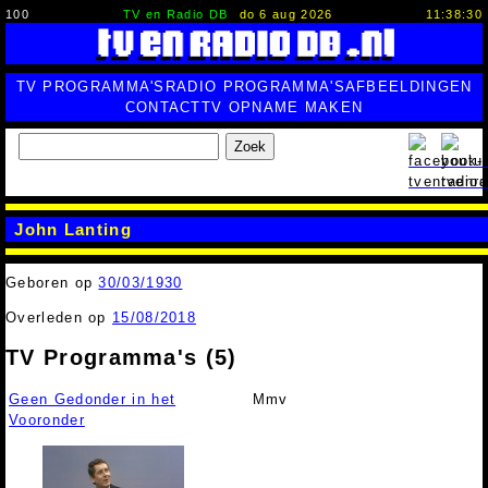
100
TV en Radio DB
do 6 aug 2026
11:38:31
TV PROGRAMMA'S
RADIO PROGRAMMA'S
AFBEELDINGEN
CONTACT
TV OPNAME MAKEN
Zoek
John Lanting
Geboren op
30/03/1930
Overleden op
15/08/2018
TV Programma's (5)
Geen Gedonder in het
Mmv
Vooronder