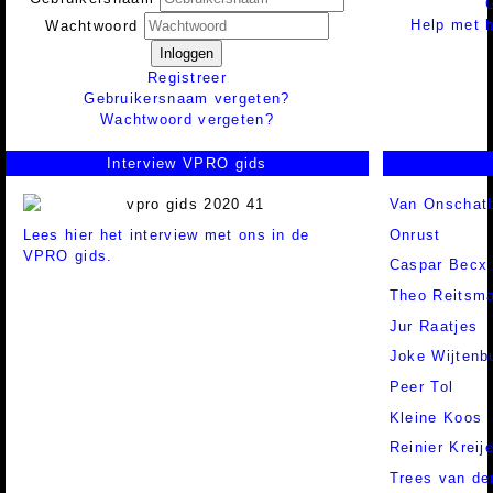
Help met h
Wachtwoord
Inloggen
Registreer
Gebruikersnaam vergeten?
Wachtwoord vergeten?
Interview VPRO gids
Van Onschat
Lees hier het interview met ons in de
Onrust
VPRO gids.
Caspar Becx
Theo Reitsm
Jur Raatjes
Joke Wijtenb
Peer Tol
Kleine Koos
Reinier Kreij
Trees van de