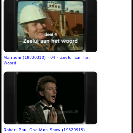
Maritiem (19830310) - 04 - Zeelui aan het
Woord
Robert Paul One Man Show (19820918)