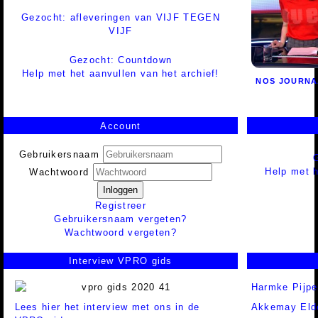
Gezocht: afleveringen van VIJF TEGEN
VIJF
Gezocht: Countdown
Help met het aanvullen van het archief!
NOS JOURNA
Account
Gebruikersnaam
Help met h
Wachtwoord
Inloggen
Registreer
Gebruikersnaam vergeten?
Wachtwoord vergeten?
Interview VPRO gids
Harmke Pijpe
Lees hier het interview met ons in de
Akkemay Eld