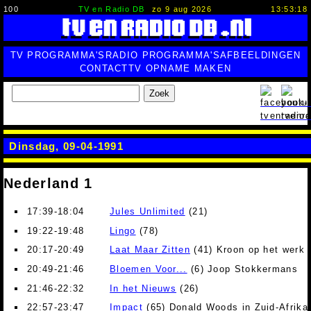
100
TV en Radio DB
zo 9 aug 2026
13:53:19
TV PROGRAMMA'S
RADIO PROGRAMMA'S
AFBEELDINGEN
CONTACT
TV OPNAME MAKEN
Zoek
Dinsdag, 09-04-1991
Nederland 1
17:39-18:04
Jules Unlimited
(21)
19:22-19:48
Lingo
(78)
20:17-20:49
Laat Maar Zitten
(41) Kroon op het werk
20:49-21:46
Bloemen Voor...
(6) Joop Stokkermans
21:46-22:32
In het Nieuws
(26)
22:57-23:47
Impact
(65) Donald Woods in Zuid-Afrika