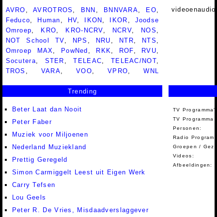
videoenaudio
AVRO
,
AVROTROS
,
BNN
,
BNNVARA
,
EO
,
Feduco
,
Human
,
HV
,
IKON
,
IKOR
,
Joodse
Omroep
,
KRO
,
KRO-NCRV
,
NCRV
,
NOS
,
NOT School TV
,
NPS
,
NRU
,
NTR
,
NTS
,
Omroep MAX
,
PowNed
,
RKK
,
ROF
,
RVU
,
Socutera
,
STER
,
TELEAC
,
TELEAC/NOT
,
TROS
,
VARA
,
VOO
,
VPRO
,
WNL
Trending
Beter Laat dan Nooit
TV Programma'
TV Programma A
Peter Faber
Personen:
Muziek voor Miljoenen
Radio Programm
Nederland Muziekland
Groepen / Gez
Videos:
Prettig Geregeld
Afbeeldingen:
Simon Carmiggelt Leest uit Eigen Werk
Carry Tefsen
Lou Geels
Peter R. De Vries, Misdaadverslaggever