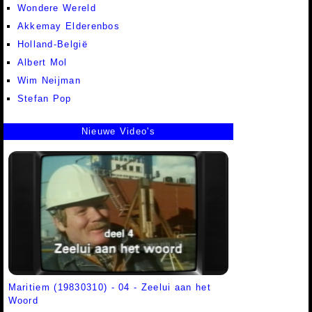
Wondere Wereld
Akkemay Elderenbos
Holland-België
Albert Mol
Wim Neijman
Stefan Pop
Nieuwe Video's
Maritiem (19830310) - 04 - Zeelui aan het
Woord