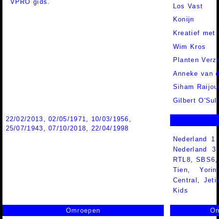
VPRO gids.
Los Vast
Konijn
Kreatief met
Wim Kros
Planten Verz
Anneke van 
Siham Raijou
Gilbert O'Sul
22/02/2013
,
02/05/1971
,
10/03/1956
,
25/07/1943
,
07/10/2018
,
22/04/1998
Nederland 1
Nederland 
RTL8
,
SBS6
Tien
,
Yorin
Central
,
Jeti
Kids
Omroepen
On