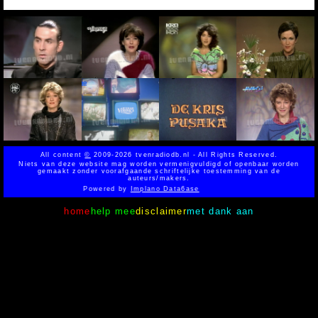
All content
©
2009-2026 tvenradiodb.nl - All Rights Reserved.
Niets van deze website mag worden vermenigvuldigd of openbaar worden
gemaakt zonder voorafgaande schriftelijke toestemming van de
auteurs/makers.
Powered by
Implano Data6ase
home
help mee
disclaimer
met dank aan