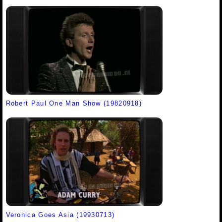
Robert Paul One Man Show (19820918)
Veronica Goes Asia (19930713)