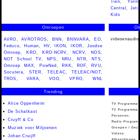
Tien
,
Yorin
Central
,
Jeti
Kids
Omroepen
On
videoenaudio
AVRO
,
AVROTROS
,
BNN
,
BNNVARA
,
EO
,
Feduco
,
Human
,
HV
,
IKON
,
IKOR
,
Joodse
Omroep
,
KRO
,
KRO-NCRV
,
NCRV
,
NOS
,
NOT School TV
,
NPS
,
NRU
,
NTR
,
NTS
,
Omroep MAX
,
PowNed
,
RKK
,
ROF
,
RVU
,
Socutera
,
STER
,
TELEAC
,
TELEAC/NOT
,
TROS
,
VARA
,
VOO
,
VPRO
,
WNL
Trending
Alice Oppenheim
TV Programma'
TV Programma A
De Schatkast
Personen:
Cruyff & Co
Radio Programm
Muziek voor Miljoenen
Groepen / Gez
Videos:
Johan Cruijff
Afbeeldingen: