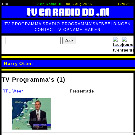
100
TV en Radio DB
do 6 aug 2026
17:02:13
TV PROGRAMMA'S
RADIO PROGRAMMA'S
AFBEELDINGEN
CONTACT
TV OPNAME MAKEN
Zoek
Harry Otten
TV Programma's (1)
RTL Weer
Presentatie