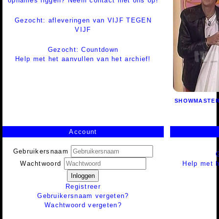
opnames liggen? Neem contact met ons op!
Gezocht: afleveringen van VIJF TEGEN
VIJF
Gezocht: Countdown
Help met het aanvullen van het archief!
SHOWMASTE
Account
Gebruikersnaam
Help met h
Wachtwoord
Inloggen
Registreer
Gebruikersnaam vergeten?
Wachtwoord vergeten?