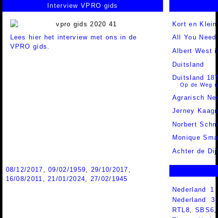
Interview VPRO gids
Kort en Klein
Lees hier het interview met ons in de
All You Need
VPRO gids.
Albert West i
Duitsland
Duitsland 18
Op de Weg n
Agrarisch Ne
Jerney Kaag
Norbert Schm
Monique Sma
Achter de Dij
08/12/2017
,
09/02/1959
,
29/10/2017
,
16/08/2011
,
21/01/2024
,
27/02/1945
Nederland 1
Nederland 
RTL8
,
SBS6