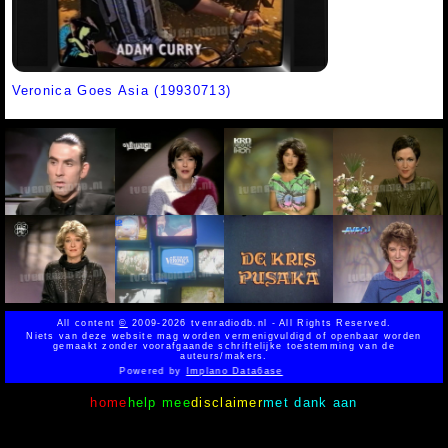
Veronica Goes Asia (19930713)
All content
©
2009-2026 tvenradiodb.nl - All Rights Reserved.
Niets van deze website mag worden vermenigvuldigd of openbaar worden
gemaakt zonder voorafgaande schriftelijke toestemming van de
auteurs/makers.
Powered by
Implano Data6ase
home
help mee
disclaimer
met dank aan