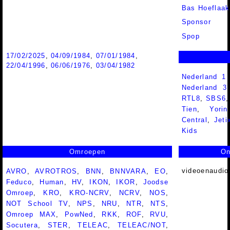
Bas Hoeflaak
Sponsor
Spop
17/02/2025
,
04/09/1984
,
07/01/1984
,
22/04/1996
,
06/06/1976
,
03/04/1982
Nederland 1
Nederland 
RTL8
,
SBS6
Tien
,
Yorin
Central
,
Jeti
Kids
Omroepen
On
videoenaudio
AVRO
,
AVROTROS
,
BNN
,
BNNVARA
,
EO
,
Feduco
,
Human
,
HV
,
IKON
,
IKOR
,
Joodse
Omroep
,
KRO
,
KRO-NCRV
,
NCRV
,
NOS
,
NOT School TV
,
NPS
,
NRU
,
NTR
,
NTS
,
Omroep MAX
,
PowNed
,
RKK
,
ROF
,
RVU
,
Socutera
,
STER
,
TELEAC
,
TELEAC/NOT
,