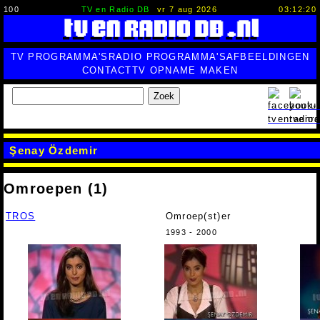
100
TV en Radio DB
vr 7 aug 2026
03:12:20
TV PROGRAMMA'S
RADIO PROGRAMMA'S
AFBEELDINGEN
CONTACT
TV OPNAME MAKEN
Zoek
Şenay Özdemir
Omroepen (1)
TROS
Omroep(st)er
1993 - 2000