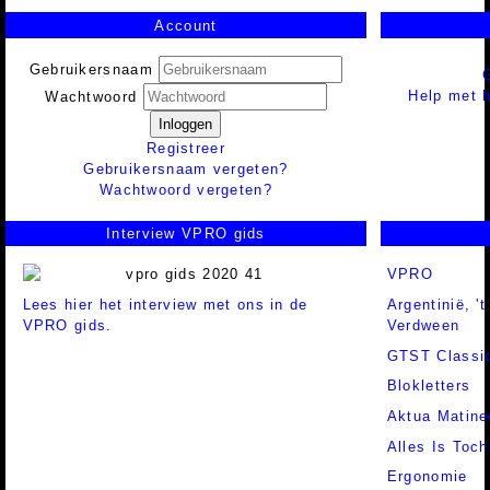
Account
Gebruikersnaam
Help met h
Wachtwoord
Inloggen
Registreer
Gebruikersnaam vergeten?
Wachtwoord vergeten?
Interview VPRO gids
VPRO
Lees hier het interview met ons in de
Argentinië, 
VPRO gids.
Verdween
GTST Classi
Blokletters
Aktua Matine
Alles Is Toch
Ergonomie