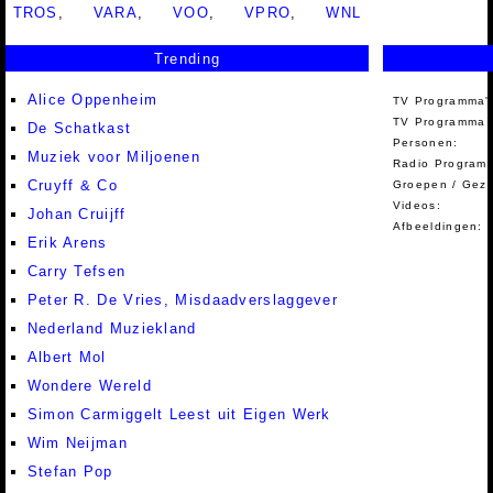
TROS
,
VARA
,
VOO
,
VPRO
,
WNL
Trending
Alice Oppenheim
TV Programma'
TV Programma A
De Schatkast
Personen:
Muziek voor Miljoenen
Radio Programm
Cruyff & Co
Groepen / Gez
Videos:
Johan Cruijff
Afbeeldingen:
Erik Arens
Carry Tefsen
Peter R. De Vries, Misdaadverslaggever
Nederland Muziekland
Albert Mol
Wondere Wereld
Simon Carmiggelt Leest uit Eigen Werk
Wim Neijman
Stefan Pop