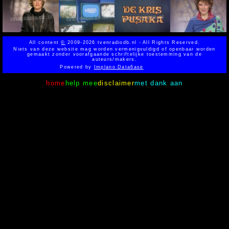
All content
©
2009-2026 tvenradiodb.nl - All Rights Reserved.
Niets van deze website mag worden vermenigvuldigd of openbaar worden
gemaakt zonder voorafgaande schriftelijke toestemming van de
auteurs/makers.
Powered by
Implano Data6ase
home
help mee
disclaimer
met dank aan