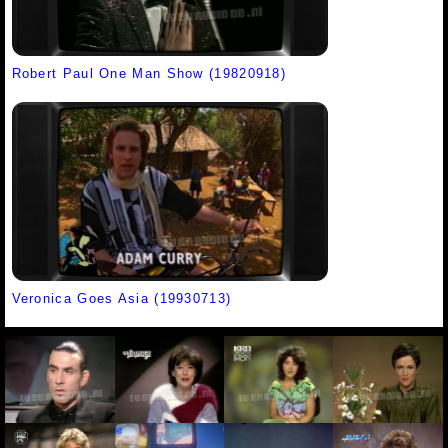
Robert Paul One Man Show (19820918)
Veronica Goes Asia (19930713)