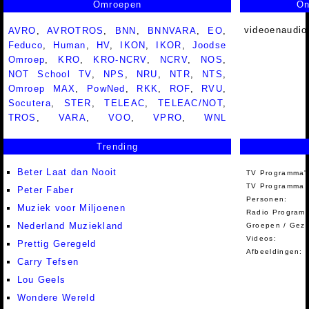
Omroepen
On
videoenaudio
AVRO
,
AVROTROS
,
BNN
,
BNNVARA
,
EO
,
Feduco
,
Human
,
HV
,
IKON
,
IKOR
,
Joodse
Omroep
,
KRO
,
KRO-NCRV
,
NCRV
,
NOS
,
NOT School TV
,
NPS
,
NRU
,
NTR
,
NTS
,
Omroep MAX
,
PowNed
,
RKK
,
ROF
,
RVU
,
Socutera
,
STER
,
TELEAC
,
TELEAC/NOT
,
TROS
,
VARA
,
VOO
,
VPRO
,
WNL
Trending
Beter Laat dan Nooit
TV Programma'
TV Programma A
Peter Faber
Personen:
Muziek voor Miljoenen
Radio Programm
Nederland Muziekland
Groepen / Gez
Videos:
Prettig Geregeld
Afbeeldingen:
Carry Tefsen
Lou Geels
Wondere Wereld