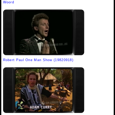
Woord
Robert Paul One Man Show (19820918)