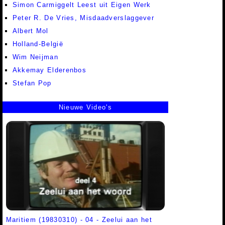
Simon Carmiggelt Leest uit Eigen Werk
Peter R. De Vries, Misdaadverslaggever
Albert Mol
Holland-België
Wim Neijman
Akkemay Elderenbos
Stefan Pop
Nieuwe Video's
Maritiem (19830310) - 04 - Zeelui aan het