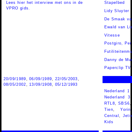
Lees hier het interview met ons in de
Stapelbed
VPRO gids.
Lidy Sluyter
De Smaak va
Ewald van Li
Vitesse
Postgiro,
Per
Futiliteiten
Danny de Mu
Paperclip TV
20/09/1989
,
06/09/1989
,
22/05/2003
,
08/05/2002
,
13/09/1908
,
05/12/1993
Nederland 1
Nederland 
RTL8
,
SBS6
Tien
,
Yorin
Central
,
Jeti
Kids