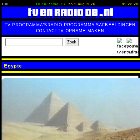
100
TV en Radio DB
zo 9 aug 2026
09:28:29
TV PROGRAMMA'S
RADIO PROGRAMMA'S
AFBEELDINGEN
CONTACT
TV OPNAME MAKEN
Zoek
Egypte