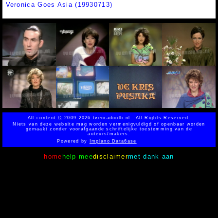
Veronica Goes Asia (19930713)
All content
©
2009-2026 tvenradiodb.nl - All Rights Reserved.
Niets van deze website mag worden vermenigvuldigd of openbaar worden
gemaakt zonder voorafgaande schriftelijke toestemming van de
auteurs/makers.
Powered by
Implano Data6ase
home
help mee
disclaimer
met dank aan