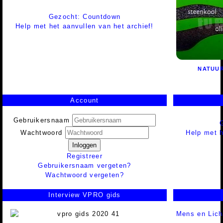
Gezocht: Countdown
Help met het aanvullen van het archief!
NATUU
Account
Gebruikersnaam
Help met h
Wachtwoord
Inloggen
Registreer
Gebruikersnaam vergeten?
Wachtwoord vergeten?
Interview VPRO gids
Mens en Lic