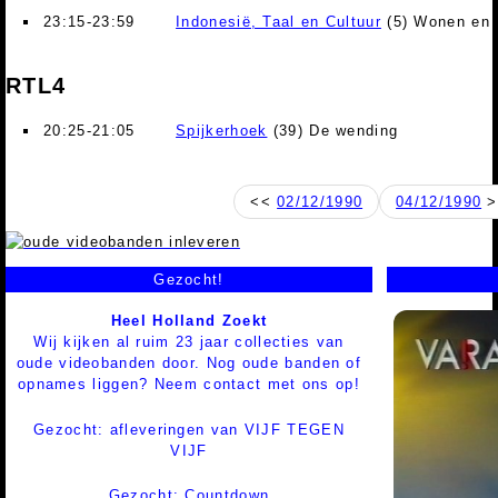
23:15-23:59
Indonesië, Taal en Cultuur
(5) Wonen en w
RTL4
20:25-21:05
Spijkerhoek
(39) De wending
<<
02/12/1990
04/12/1990
>
Gezocht!
Heel Holland Zoekt
Wij kijken al ruim 23 jaar collecties van
oude videobanden door. Nog oude banden of
opnames liggen? Neem contact met ons op!
Gezocht: afleveringen van VIJF TEGEN
VIJF
Gezocht: Countdown