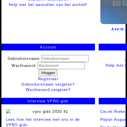
Help met het aanvullen van het archief!
Astrid 
Account
Gebruikersnaam
Help met h
Wachtwoord
Inloggen
Registreer
Gebruikersnaam vergeten?
Wachtwoord vergeten?
Interview VPRO gids
Ceciel Rieker
Lees hier het interview met ons in de
Pepijn Augus
VPRO gids.