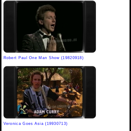
Robert Paul One Man Show (19820918)
Veronica Goes Asia (19930713)