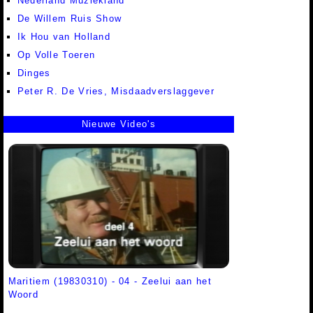
Nederland Muziekland
De Willem Ruis Show
Ik Hou van Holland
Op Volle Toeren
Dinges
Peter R. De Vries, Misdaadverslaggever
Nieuwe Video's
Maritiem (19830310) - 04 - Zeelui aan het
Woord