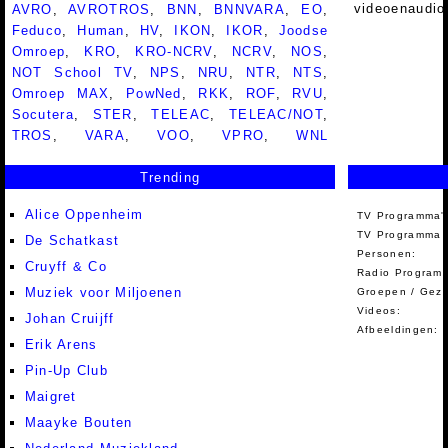
videoenaudio
AVRO
,
AVROTROS
,
BNN
,
BNNVARA
,
EO
,
Feduco
,
Human
,
HV
,
IKON
,
IKOR
,
Joodse
Omroep
,
KRO
,
KRO-NCRV
,
NCRV
,
NOS
,
NOT School TV
,
NPS
,
NRU
,
NTR
,
NTS
,
Omroep MAX
,
PowNed
,
RKK
,
ROF
,
RVU
,
Socutera
,
STER
,
TELEAC
,
TELEAC/NOT
,
TROS
,
VARA
,
VOO
,
VPRO
,
WNL
Trending
Alice Oppenheim
TV Programma'
TV Programma A
De Schatkast
Personen:
Cruyff & Co
Radio Programm
Muziek voor Miljoenen
Groepen / Gez
Videos:
Johan Cruijff
Afbeeldingen:
Erik Arens
Pin-Up Club
Maigret
Maayke Bouten