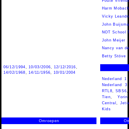
Foute Vriend
Harm Mobac
Vicky Leandr
John Buijsm
NOT School 
John Meijer
Nancy van de
Betty Stöve
06/12/1994
,
10/03/2006
,
12/12/2016
,
14/02/1968
,
14/11/1956
,
10/01/2004
Nederland 1
Nederland 
RTL8
,
SBS6
Tien
,
Yorin
Central
,
Jeti
Kids
Omroepen
On