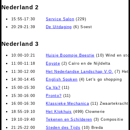
Nederland 2
15:55-17:30
Service Salon
(229)
20:29-21:39
De Uitdaging
(6) Soest
Nederland 3
10:00-10:21
Huisje Boompje Beestje
(10) Wind en st
11:00-11:18
Egypte
(2) Caïro en de Nijldelta
11:30-12:00
Het Nederlandse Landschap V.O.
(7) Het
14:30-14:45
English Spoken
(4) Let's go shopping
15:00-15:30
Ça Va?
(11)
15:30-16:00
Pronto?
(11)
16:00-16:30
Klassieke Mechanica
(11) Zwaartekracht,
18:55-19:10
Het Klokhuis
(499) Clownerie
19:10-19:40
Tekenen en Schilderen
(3) Compositie
21:25-22:00
Steden des Tijds
(10) Breda