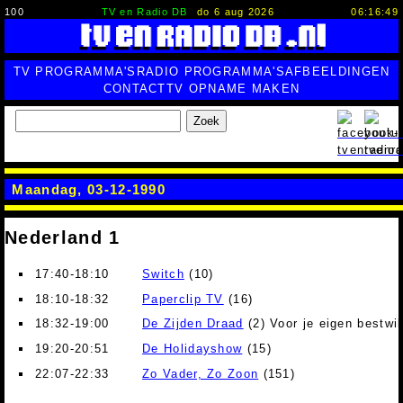
100
TV en Radio DB
do 6 aug 2026
06:16:50
TV PROGRAMMA'S
RADIO PROGRAMMA'S
AFBEELDINGEN
CONTACT
TV OPNAME MAKEN
Zoek
Maandag, 03-12-1990
Nederland 1
17:40-18:10
Switch
(10)
18:10-18:32
Paperclip TV
(16)
18:32-19:00
De Zijden Draad
(2) Voor je eigen bestwil
19:20-20:51
De Holidayshow
(15)
22:07-22:33
Zo Vader, Zo Zoon
(151)