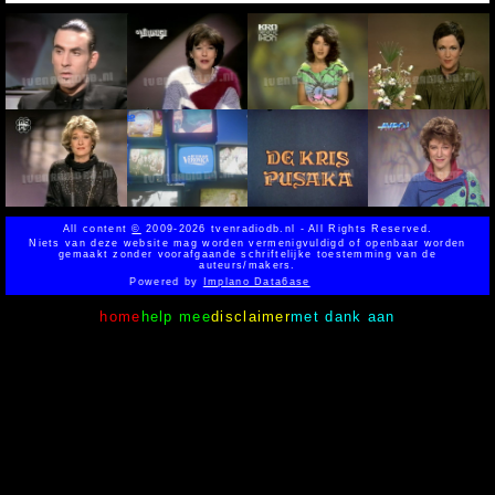
All content
©
2009-2026 tvenradiodb.nl - All Rights Reserved.
Niets van deze website mag worden vermenigvuldigd of openbaar worden
gemaakt zonder voorafgaande schriftelijke toestemming van de
auteurs/makers.
Powered by
Implano Data6ase
home
help mee
disclaimer
met dank aan