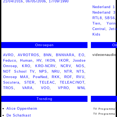
21/04/2016
,
06/05/2006
,
17/09/1990
Nederland 1
Nederland 
RTL8
,
SBS6
Tien
,
Yorin
Central
,
Jeti
Kids
Omroepen
On
videoenaudio
AVRO
,
AVROTROS
,
BNN
,
BNNVARA
,
EO
,
Feduco
,
Human
,
HV
,
IKON
,
IKOR
,
Joodse
Omroep
,
KRO
,
KRO-NCRV
,
NCRV
,
NOS
,
NOT School TV
,
NPS
,
NRU
,
NTR
,
NTS
,
Omroep MAX
,
PowNed
,
RKK
,
ROF
,
RVU
,
Socutera
,
STER
,
TELEAC
,
TELEAC/NOT
,
TROS
,
VARA
,
VOO
,
VPRO
,
WNL
Trending
Alice Oppenheim
TV Programma'
TV Programma A
De Schatkast