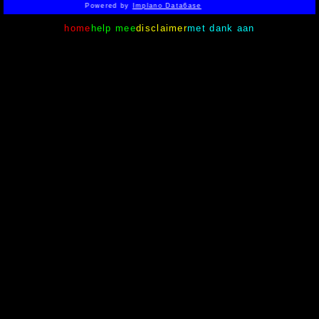
Powered by
Implano Data6ase
home
help mee
disclaimer
met dank aan