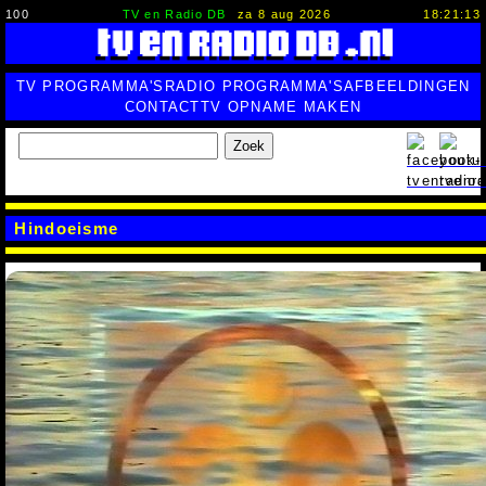
100
TV en Radio DB
za 8 aug 2026
18:21:13
TV PROGRAMMA'S
RADIO PROGRAMMA'S
AFBEELDINGEN
CONTACT
TV OPNAME MAKEN
Zoek
Hindoeisme