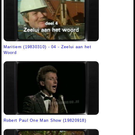
Maritiem (19830310) - 04 - Zeelui aan het
Woord
Robert Paul One Man Show (19820918)