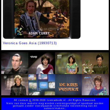
Veronica Goes Asia (19930713)
All content
©
2009-2026 tvenradiodb.nl - All Rights Reserved.
Niets van deze website mag worden vermenigvuldigd of openbaar worden
gemaakt zonder voorafgaande schriftelijke toestemming van de
auteurs/makers.