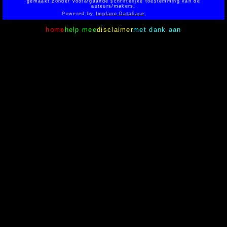
gemaakt zonder voorafgaande schriftelijke toestemming van de
auteurs/makers.
Powered by
Implano Data6ase
home
help mee
disclaimer
met dank aan