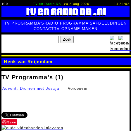
100
TV en Radio DB
za 8 aug 2026
14:31:09
TV PROGRAMMA'S
RADIO PROGRAMMA'S
AFBEELDINGEN
CONTACT
TV OPNAME MAKEN
Zoek
Henk van Reijendam
TV Programma's (1)
Advent: Dromen met Jesaja
Voiceover
Save