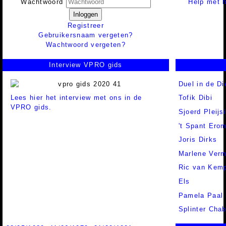
Help met h
Wachtwoord
Inloggen
Registreer
Gebruikersnaam vergeten?
Wachtwoord vergeten?
Interview VPRO gids
Duel in de Di
Lees hier het interview met ons in de
Tofik Dibi
VPRO gids.
Sjoerd Pleijs
't Spant Ero
Joris Dirks
Marlene Verm
Ric van Kem
Els
Pamela Paal
Splinter Chab