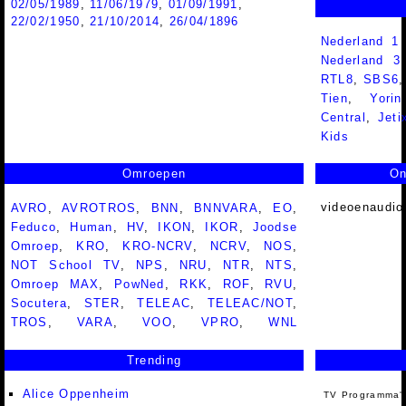
02/05/1989
,
11/06/1979
,
01/09/1991
,
22/02/1950
,
21/10/2014
,
26/04/1896
Nederland 1
Nederland 
RTL8
,
SBS6
Tien
,
Yorin
Central
,
Jeti
Kids
Omroepen
On
videoenaudio
AVRO
,
AVROTROS
,
BNN
,
BNNVARA
,
EO
,
Feduco
,
Human
,
HV
,
IKON
,
IKOR
,
Joodse
Omroep
,
KRO
,
KRO-NCRV
,
NCRV
,
NOS
,
NOT School TV
,
NPS
,
NRU
,
NTR
,
NTS
,
Omroep MAX
,
PowNed
,
RKK
,
ROF
,
RVU
,
Socutera
,
STER
,
TELEAC
,
TELEAC/NOT
,
TROS
,
VARA
,
VOO
,
VPRO
,
WNL
Trending
Alice Oppenheim
TV Programma'