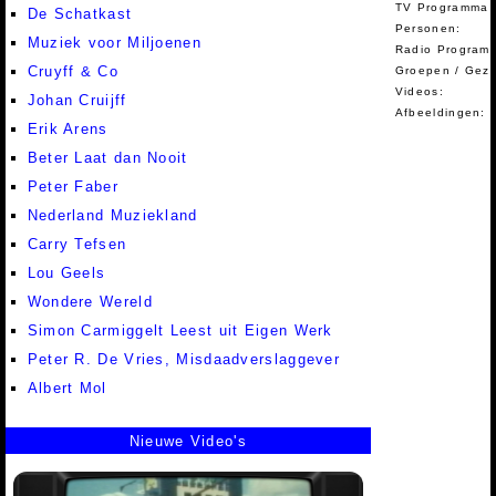
TV Programma A
De Schatkast
Personen:
Muziek voor Miljoenen
Radio Programm
Cruyff & Co
Groepen / Gez
Videos:
Johan Cruijff
Afbeeldingen:
Erik Arens
Beter Laat dan Nooit
Peter Faber
Nederland Muziekland
Carry Tefsen
Lou Geels
Wondere Wereld
Simon Carmiggelt Leest uit Eigen Werk
Peter R. De Vries, Misdaadverslaggever
Albert Mol
Nieuwe Video's