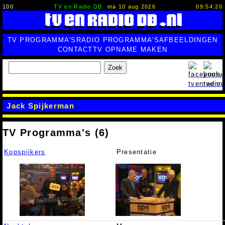
100
TV en Radio DB
ma 10 aug 2026
09:54:21
TV PROGRAMMA'S
RADIO PROGRAMMA'S
AFBEELDINGEN
CONTACT
TV OPNAME MAKEN
Zoek
Jack Spijkerman
TV Programma's (6)
Kopspijkers
Presentatie