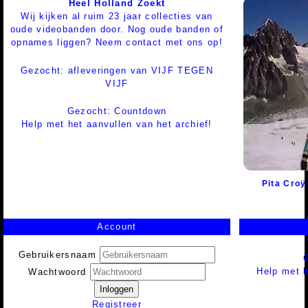
Heel Holland Zoekt
Wij kijken al ruim 23 jaar collecties van
oude videobanden door. Nog oude banden of
opnames liggen? Neem contact met ons op!
Gezocht: afleveringen van VIJF TEGEN
VIJF
Gezocht: Countdown
Help met het aanvullen van het archief!
Pita Croÿ
Account
Gebruikersnaam
Help met h
Wachtwoord
Inloggen
Registreer