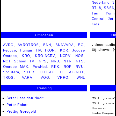
Nederland 
RTL8
,
SBS6
Tien
,
Yorin
Central
,
Jeti
Kids
Omroepen
On
videoenaudio
AVRO
,
AVROTROS
,
BNN
,
BNNVARA
,
EO
,
Eijndhoven (
Feduco
,
Human
,
HV
,
IKON
,
IKOR
,
Joodse
Omroep
,
KRO
,
KRO-NCRV
,
NCRV
,
NOS
,
NOT School TV
,
NPS
,
NRU
,
NTR
,
NTS
,
Omroep MAX
,
PowNed
,
RKK
,
ROF
,
RVU
,
Socutera
,
STER
,
TELEAC
,
TELEAC/NOT
,
TROS
,
VARA
,
VOO
,
VPRO
,
WNL
Trending
Beter Laat dan Nooit
TV Programma'
TV Programma A
Peter Faber
Personen:
Prettig Geregeld
Radio Programm