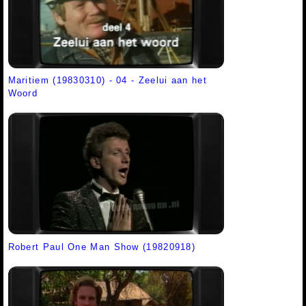
Maritiem (19830310) - 04 - Zeelui aan het
Woord
Robert Paul One Man Show (19820918)