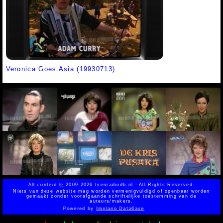
Veronica Goes Asia (19930713)
All content
©
2009-2026 tvenradiodb.nl - All Rights Reserved.
Niets van deze website mag worden vermenigvuldigd of openbaar worden
gemaakt zonder voorafgaande schriftelijke toestemming van de
auteurs/makers.
Powered by
Implano Data6ase