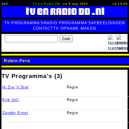
100
TV en Radio DB
za 8 aug 2026
16:19:07
TV PROGRAMMA'S
RADIO PROGRAMMA'S
AFBEELDINGEN
CONTACT
TV OPNAME MAKEN
Zoek
Robin Pera
TV Programma's (3)
Ik Zie 'n Ster
Regie
Kijk Uit!
Regie
Zonder Ernst
Regie