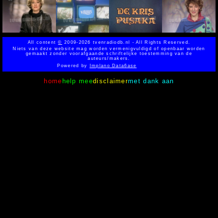
All content
©
2009-2026 tvenradiodb.nl - All Rights Reserved.
Niets van deze website mag worden vermenigvuldigd of openbaar worden
gemaakt zonder voorafgaande schriftelijke toestemming van de
auteurs/makers.
Powered by
Implano Data6ase
home
help mee
disclaimer
met dank aan