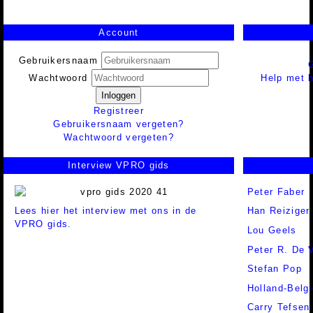
Account
Gebruikersnaam
Help met h
Wachtwoord
Inloggen
Registreer
Gebruikersnaam vergeten?
Wachtwoord vergeten?
Interview VPRO gids
Peter Faber
Lees hier het interview met ons in de
Han Reiziger
VPRO gids.
Lou Geels
Peter R. De 
Stefan Pop
Holland-Belgi
Carry Tefsen