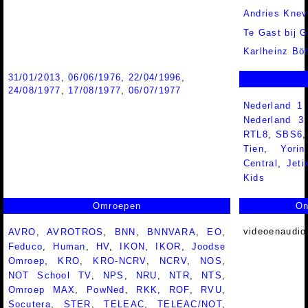
Andries Knev
Te Gast bij 
Karlheinz B
31/01/2013
,
06/06/1976
,
22/04/1996
,
24/08/1977
,
17/08/1977
,
06/07/1977
Nederland 1
Nederland 
RTL8
,
SBS6
Tien
,
Yorin
Central
,
Jeti
Kids
Omroepen
On
videoenaudio
AVRO
,
AVROTROS
,
BNN
,
BNNVARA
,
EO
,
Feduco
,
Human
,
HV
,
IKON
,
IKOR
,
Joodse
Omroep
,
KRO
,
KRO-NCRV
,
NCRV
,
NOS
,
NOT School TV
,
NPS
,
NRU
,
NTR
,
NTS
,
Omroep MAX
,
PowNed
,
RKK
,
ROF
,
RVU
,
Socutera
,
STER
,
TELEAC
,
TELEAC/NOT
,