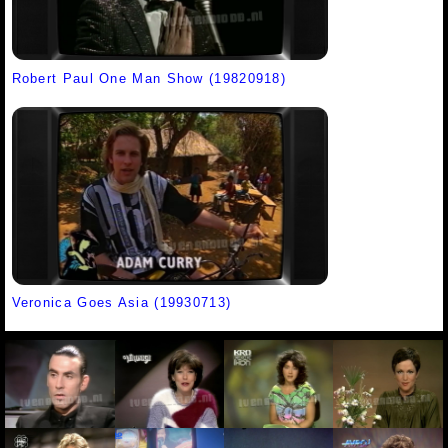
Robert Paul One Man Show (19820918)
Veronica Goes Asia (19930713)