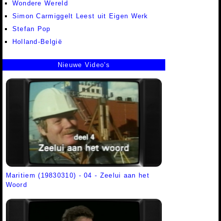
Wondere Wereld
Simon Carmiggelt Leest uit Eigen Werk
Stefan Pop
Holland-België
Nieuwe Video's
Maritiem (19830310) - 04 - Zeelui aan het
Woord