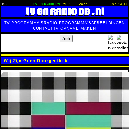
100
TV en Radio DB
vr 7 aug 2026
06:43:44
TV PROGRAMMA'S
RADIO PROGRAMMA'S
AFBEELDINGEN
CONTACT
TV OPNAME MAKEN
Zoek
Wij Zijn Geen Doorgeefluik