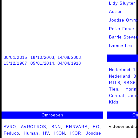
Lidy Sluyter
Action
Joodse Omro
Peter Faber
Barrie Steve
Ivonne Lex
30/01/2015
,
18/10/2003
,
14/08/2003
,
13/12/1967
,
05/01/2014
,
04/04/1918
Nederland 1
Nederland 
RTL8
,
SBS6
Tien
,
Yorin
Central
,
Jeti
Kids
Omroepen
On
videoenaudio
AVRO
,
AVROTROS
,
BNN
,
BNNVARA
,
EO
,
Feduco
,
Human
,
HV
,
IKON
,
IKOR
,
Joodse