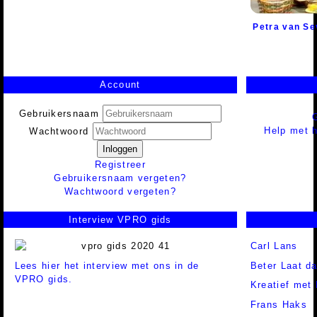
Petra van Se
Account
Gebruikersnaam
Help met h
Wachtwoord
Inloggen
Registreer
Gebruikersnaam vergeten?
Wachtwoord vergeten?
Interview VPRO gids
Carl Lans
Lees hier het interview met ons in de
Beter Laat d
VPRO gids.
Kreatief met
Frans Haks