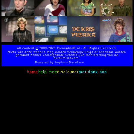
All content
©
2009-2026 tvenradiodb.nl - All Rights Reserved.
Niets van deze website mag worden vermenigvuldigd of openbaar worden
gemaakt zonder voorafgaande schriftelijke toestemming van de
auteurs/makers.
Powered by
Implano Data6ase
home
help mee
disclaimer
met dank aan