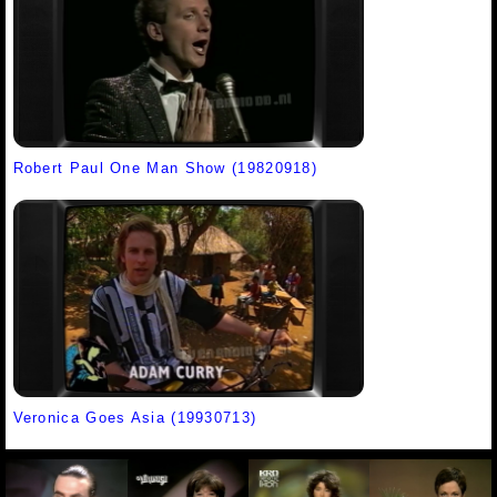
Robert Paul One Man Show (19820918)
Veronica Goes Asia (19930713)