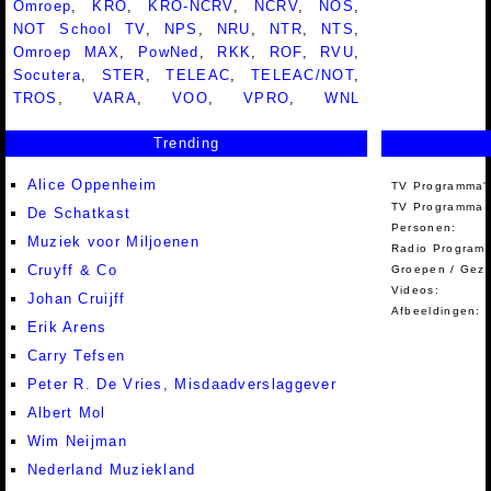
Omroep
,
KRO
,
KRO-NCRV
,
NCRV
,
NOS
,
NOT School TV
,
NPS
,
NRU
,
NTR
,
NTS
,
Omroep MAX
,
PowNed
,
RKK
,
ROF
,
RVU
,
Socutera
,
STER
,
TELEAC
,
TELEAC/NOT
,
TROS
,
VARA
,
VOO
,
VPRO
,
WNL
Trending
Alice Oppenheim
TV Programma'
TV Programma A
De Schatkast
Personen:
Muziek voor Miljoenen
Radio Programm
Cruyff & Co
Groepen / Gez
Videos:
Johan Cruijff
Afbeeldingen:
Erik Arens
Carry Tefsen
Peter R. De Vries, Misdaadverslaggever
Albert Mol
Wim Neijman
Nederland Muziekland