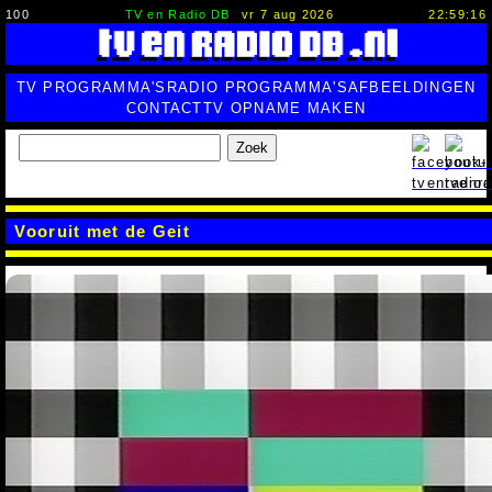
100
TV en Radio DB
vr 7 aug 2026
22:59:16
TV PROGRAMMA'S
RADIO PROGRAMMA'S
AFBEELDINGEN
CONTACT
TV OPNAME MAKEN
Zoek
Vooruit met de Geit