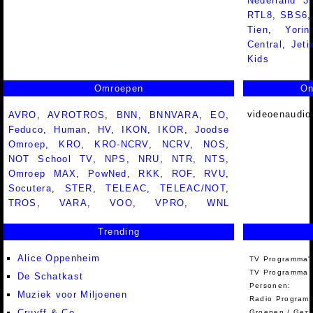
Nederland 
RTL8
,
SBS6
Tien
,
Yorin
Central
,
Jeti
Kids
Omroepen
On
videoenaudio
AVRO
,
AVROTROS
,
BNN
,
BNNVARA
,
EO
,
Feduco
,
Human
,
HV
,
IKON
,
IKOR
,
Joodse
Omroep
,
KRO
,
KRO-NCRV
,
NCRV
,
NOS
,
NOT School TV
,
NPS
,
NRU
,
NTR
,
NTS
,
Omroep MAX
,
PowNed
,
RKK
,
ROF
,
RVU
,
Socutera
,
STER
,
TELEAC
,
TELEAC/NOT
,
TROS
,
VARA
,
VOO
,
VPRO
,
WNL
Trending
Alice Oppenheim
TV Programma'
TV Programma A
De Schatkast
Personen:
Muziek voor Miljoenen
Radio Programm
Cruyff & Co
Groepen / Gez