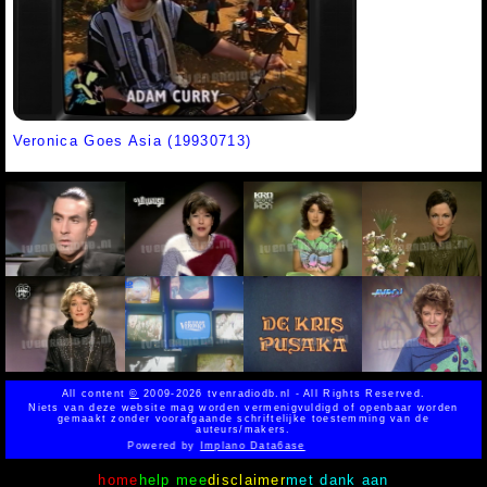
Veronica Goes Asia (19930713)
All content
©
2009-2026 tvenradiodb.nl - All Rights Reserved.
Niets van deze website mag worden vermenigvuldigd of openbaar worden
gemaakt zonder voorafgaande schriftelijke toestemming van de
auteurs/makers.
Powered by
Implano Data6ase
home
help mee
disclaimer
met dank aan