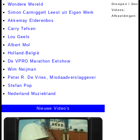
Wondere Wereld
Groepen / Gez
Videos:
Simon Carmiggelt Leest uit Eigen Werk
Afbeeldingen:
Akkemay Elderenbos
Carry Tefsen
Lou Geels
Albert Mol
Holland-België
De VPRO Marathon Eetshow
Wim Neijman
Peter R. De Vries, Misdaadverslaggever
Stefan Pop
Nederland Muziekland
Nieuwe Video's