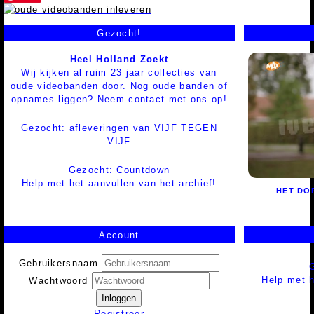
Gezocht!
Heel Holland Zoekt
Wij kijken al ruim 23 jaar collecties van
oude videobanden door. Nog oude banden of
opnames liggen? Neem contact met ons op!
Gezocht: afleveringen van VIJF TEGEN
VIJF
Gezocht: Countdown
Help met het aanvullen van het archief!
HET DO
Account
Gebruikersnaam
Help met h
Wachtwoord
Inloggen
Registreer