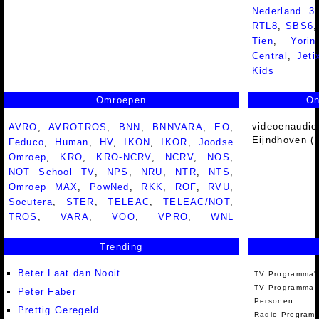
Nederland 
RTL8
,
SBS6
Tien
,
Yorin
Central
,
Jeti
Kids
Omroepen
On
videoenaudio
AVRO
,
AVROTROS
,
BNN
,
BNNVARA
,
EO
,
Eijndhoven (
Feduco
,
Human
,
HV
,
IKON
,
IKOR
,
Joodse
Omroep
,
KRO
,
KRO-NCRV
,
NCRV
,
NOS
,
NOT School TV
,
NPS
,
NRU
,
NTR
,
NTS
,
Omroep MAX
,
PowNed
,
RKK
,
ROF
,
RVU
,
Socutera
,
STER
,
TELEAC
,
TELEAC/NOT
,
TROS
,
VARA
,
VOO
,
VPRO
,
WNL
Trending
Beter Laat dan Nooit
TV Programma'
TV Programma A
Peter Faber
Personen:
Prettig Geregeld
Radio Programm