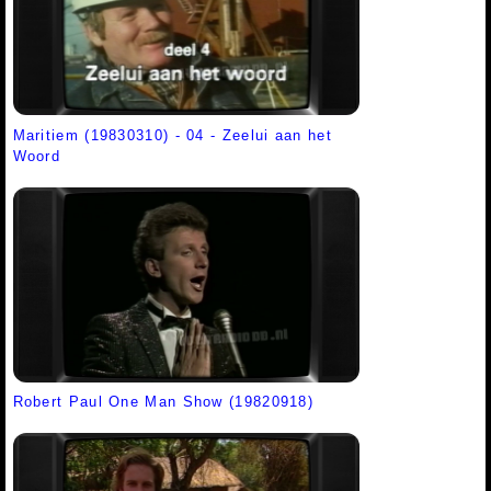
Maritiem (19830310) - 04 - Zeelui aan het
Woord
Robert Paul One Man Show (19820918)