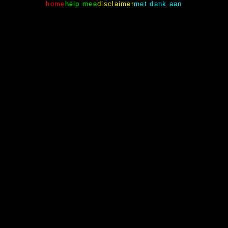
home
help mee
disclaimer
met dank aan