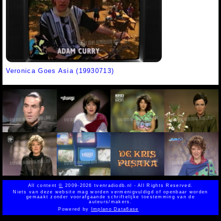
Veronica Goes Asia (19930713)
All content
©
2009-2026 tvenradiodb.nl - All Rights Reserved.
Niets van deze website mag worden vermenigvuldigd of openbaar worden
gemaakt zonder voorafgaande schriftelijke toestemming van de
auteurs/makers.
Powered by
Implano Data6ase