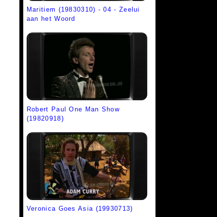
Maritiem (19830310) - 04 - Zeelui
aan het Woord
Robert Paul One Man Show
(19820918)
Veronica Goes Asia (19930713)