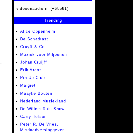
videoenaudio.nl (+68581)
Trending
Alice Oppenheim
De Schatkast
Cruyff & Co
Muziek voor Miljoenen
Johan Cruijff
Erik Arens
Pin-Up Club
Maigret
Maayke Bouten
Nederland Muziekland
De Willem Ruis Show
Carry Tefsen
Peter R. De Vries,
Misdaadverslaggever