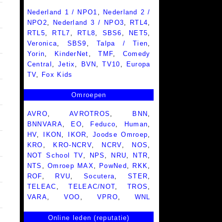
Nederland 1 / NPO1
,
Nederland 2 /
NPO2
,
Nederland 3 / NPO3
,
RTL4
,
RTL5
,
RTL7
,
RTL8
,
SBS6
,
NET5
,
Veronica
,
SBS9
,
Talpa / Tien
,
Yorin
,
KinderNet
,
TMF
,
Comedy
Central
,
Jetix
,
BVN
,
TV10
,
Europa
TV
,
Fox Kids
Omroepen
AVRO
,
AVROTROS
,
BNN
,
BNNVARA
,
EO
,
Feduco
,
Human
,
HV
,
IKON
,
IKOR
,
Joodse Omroep
,
KRO
,
KRO-NCRV
,
NCRV
,
NOS
,
NOT School TV
,
NPS
,
NRU
,
NTR
,
NTS
,
Omroep MAX
,
PowNed
,
RKK
,
ROF
,
RVU
,
Socutera
,
STER
,
TELEAC
,
TELEAC/NOT
,
TROS
,
VARA
,
VOO
,
VPRO
,
WNL
Online leden (reputatie)