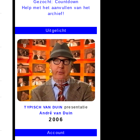
Gezocht: Countdown
Help met het aanvullen van het
archief!
Uitgelicht
presentatie
TYPISCH VAN DUIN
André van Duin
2006
Account