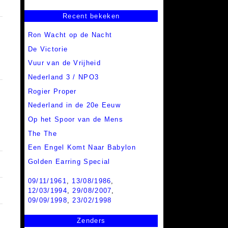
Recent bekeken
Ron Wacht op de Nacht
De Victorie
Vuur van de Vrijheid
Nederland 3 / NPO3
Rogier Proper
Nederland in de 20e Eeuw
Op het Spoor van de Mens
The The
Een Engel Komt Naar Babylon
Golden Earring Special
09/11/1961
,
13/08/1986
,
12/03/1994
,
29/08/2007
,
09/09/1998
,
23/02/1998
Zenders