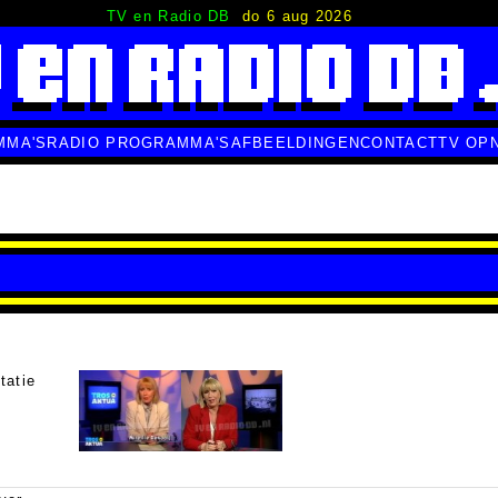
TV en Radio DB
do 6 aug 2026
MMA'S
RADIO PROGRAMMA'S
AFBEELDINGEN
CONTACT
TV OP
tatie