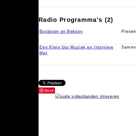
Radio Programma's (2)
Bosboom en Bekooy
Presen
Een Klein Uur Muziek en Interview
Samens
Met
Save