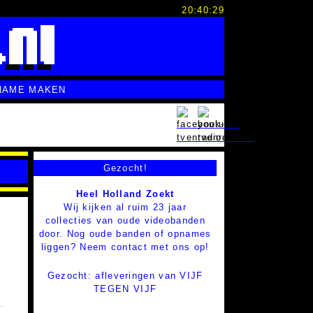
20:40:29
NAME MAKEN
Gezocht!
Heel Holland Zoekt
Wij kijken al ruim 23 jaar
collecties van oude videobanden
door. Nog oude banden of opnames
liggen? Neem contact met ons op!
Gezocht: afleveringen van VIJF
TEGEN VIJF