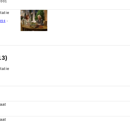
2001
tatie
994
-
13)
tatie
aat
aat