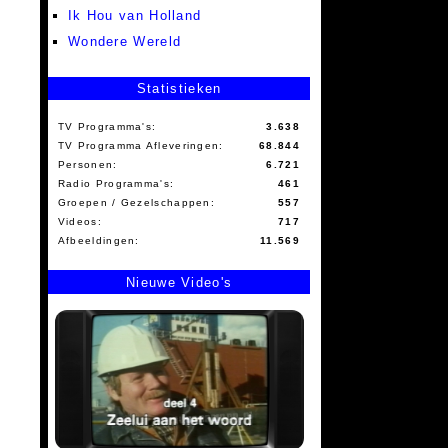
Ik Hou van Holland
Wondere Wereld
Statistieken
TV Programma's:
3.638
TV Programma Afleveringen:
68.844
Personen:
6.721
Radio Programma's:
461
Groepen / Gezelschappen:
557
Videos:
717
Afbeeldingen:
11.569
Nieuwe Video's