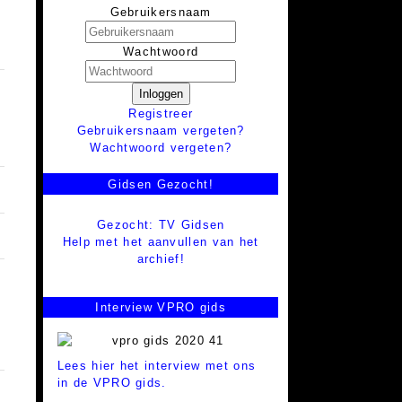
Gebruikersnaam
Wachtwoord
Inloggen
Registreer
Gebruikersnaam vergeten?
Wachtwoord vergeten?
Gidsen Gezocht!
Gezocht: TV Gidsen
Help met het aanvullen van het
archief!
Interview VPRO gids
Lees hier het interview met ons
in de VPRO gids.