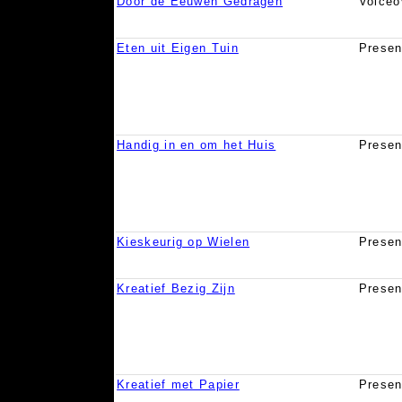
Door de Eeuwen Gedragen
Voiceo
Eten uit Eigen Tuin
Presen
Handig in en om het Huis
Presen
Kieskeurig op Wielen
Presen
Kreatief Bezig Zijn
Presen
Kreatief met Papier
Presen