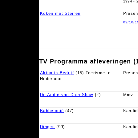
1994 - 
Koken met Sterren
Presen
02/10/1
TV Programma afleveringen (
Aktua in Bedrijf
(15) Toerisme in
Presen
Nederland
De André van Duin Show
(2)
Mmv
Babbelonië
(47)
Kandid
Dinges
(99)
Kandid