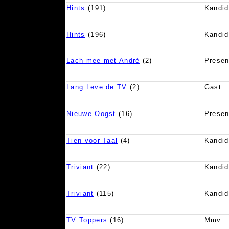
Hints
(191)
Kandid
Hints
(196)
Kandid
Lach mee met André
(2)
Presen
Lang Leve de TV
(2)
Gast
Nieuwe Oogst
(16)
Presen
Tien voor Taal
(4)
Kandid
Triviant
(22)
Kandid
Triviant
(115)
Kandid
TV Toppers
(16)
Mmv