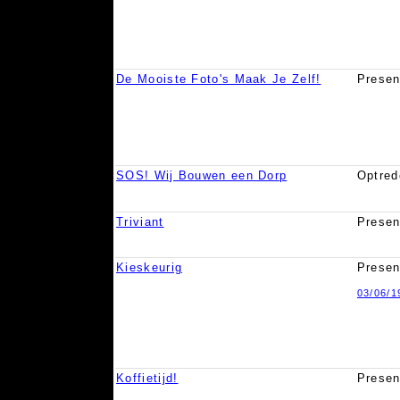
De Mooiste Foto's Maak Je Zelf!
Presen
SOS! Wij Bouwen een Dorp
Optred
Triviant
Presen
Kieskeurig
Presen
03/06/1
Koffietijd!
Presen